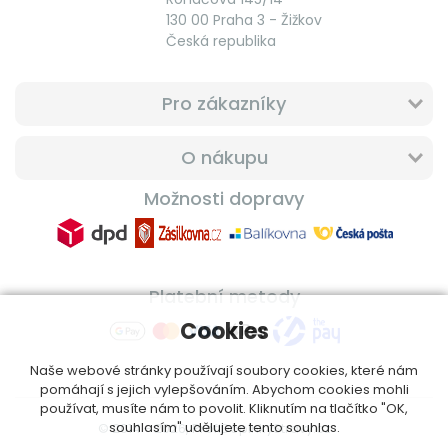
130 00 Praha 3 - Žižkov
Česká republika
Pro zákazníky
O nákupu
Možnosti dopravy
Platební metody
Cookies
Naše webové stránky používají soubory cookies, které nám
pomáhají s jejich vylepšováním. Abychom cookies mohli
používat, musíte nám to povolit. Kliknutím na tlačítko "OK,
souhlasím" udělujete tento souhlas.
© 2014 - 2026, ProfiDoplnkyStravy.cz