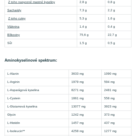
Z toho nasycené mastné kyseliny
2,8 g
0,8 g
Sacharidy
7,3 g
2,2 g
Z toho cukry
5,3 g
1,6 g
Vláknina
1,4 g
0,4 g
Bílkoviny
75,6 g
22,7 g
Sůl
1,5 g
0,5 g
Aminokyselinové spektrum:
L-Alanin
3633 mg
1090 mg
L-Arginin
1979 mg
594 mg
L-Asparágová kyselina
8271 mg
2481 mg
L-Cystein
1861 mg
558 mg
L-Glutamová kyselina
13077 mg
3923 mg
Glycin
1242 mg
373 mg
L-Histidin
1457 mg
437 mg
L-Isoleucin**
4258 mg
1277 mg