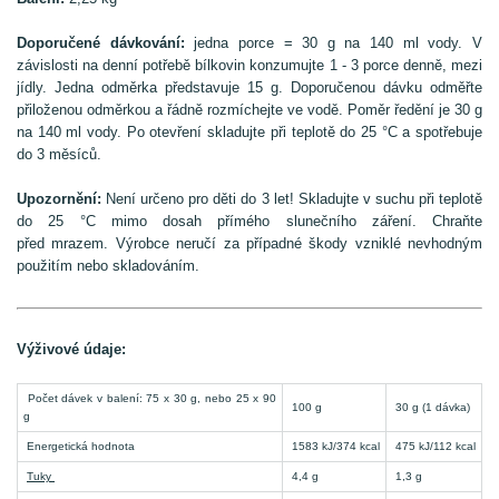
Doporučené dávkování:
jedna porce = 30 g na 140 ml vody. V
závislosti na denní potřebě bílkovin konzumujte 1 - 3 porce denně, mezi
jídly. Jedna odměrka představuje 15 g. Doporučenou dávku odměřte
přiloženou odměrkou a řádně rozmíchejte ve vodě. Poměr ředění je 30 g
na 140 ml vody. Po otevření skladujte při teplotě do 25 °C a spotřebuje
do 3 měsíců.
Upozornění:
Není určeno pro děti do 3 let! Skladujte v suchu při teplotě
do 25 °C mimo dosah přímého slunečního záření. Chraňte
před mrazem. Výrobce neručí za případné škody vzniklé nevhodným
použitím nebo skladováním.
Výživové údaje:
Počet dávek v balení: 75 x 30 g, nebo 25 x 90
100 g
30 g (1 dávka)
g
Energetická hodnota
1583 kJ/374 kcal
475 kJ/112 kcal
Tuky
4,4 g
1,3 g