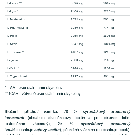
L-Leucin**
8696 mg
2609 mg
L-Lysin*
7408 mg
2223 mg
L-Methionin*
1673 mg
502 mg
L-Phenylalanin
2580 mg
774 mg
L-Prolin
3755 mg
1126 mg
L-Serin
3347 mg
1004 mg
L-Threonin*
4187 mg
1256 mg
L-Tyrosin
2388 mg
716 mg
L-Valin**
3946 mg
1184 mg
L-Tryptophan*
1337 mg
401 mg
* EAA - esenciální aminokyseliny
**BCAA - větvené esenciální aminokyseliny
Složení příchuť vanilka:
70 %
syrovátkový proteinový
koncentrát
(obsahuje slunečnicový lecitin a protispékavou látku
fosforečnan vápenatý), 25 %
syrovátkový proteinový
izolát
(obsahuje
sójový lecitin
), pšeničná vláknina (neobsahuje lepek),