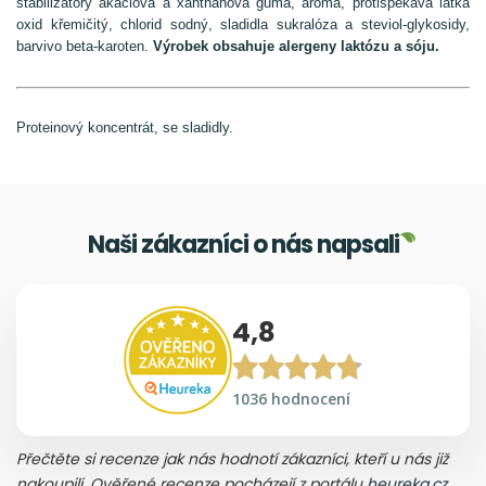
stabilizátory akáciová a xanthanová guma, aroma, protispékavá látka
oxid křemičitý, chlorid sodný, sladidla sukralóza a steviol-glykosidy,
barvivo beta-karoten.
Výrobek obsahuje alergeny laktózu a sóju.
Proteinový koncentrát, se sladidly.
Naši zákazníci o nás napsali
4,8
1036 hodnocení
Přečtěte si recenze jak nás hodnotí zákazníci, kteří u nás již
nakoupili. Ověřené recenze pocházejí z portálu
heureka.cz