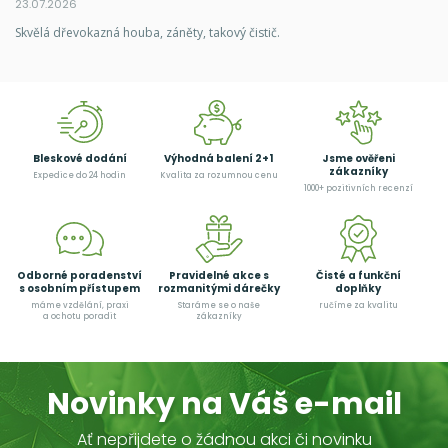
23.07.2026
Skvělá dřevokazná houba, záněty, takový čistič.
Bleskové dodání
Výhodná balení 2+1
Jsme ověřeni
zákazníky
Expedice do 24 hodin
Kvalita za rozumnou cenu
1000+ pozitivních recenzí
Odborné poradenství
Pravidelné akce s
Čisté a funkční
s osobním přístupem
rozmanitými dárečky
doplňky
máme vzdělání, praxi
Staráme se o naše
ručíme za kvalitu
a ochotu poradit
zákazníky
Novinky na Váš e-mail
Ať nepřijdete o žádnou akci či novinku