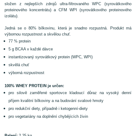
složen z nejlepších zdrojů ultra-filtrovaného WPC (syrovátkového
proteinového koncentrátu) a CFM WPI (syrovátkového proteinového
izolátu).
Jedná se o 80% bílkovinu, která je snadno rozpustná. Produkt má
výbornou rozpustnost a skvělou chuť.
77 % protein
5 g BCAA v každé dávce
instantizovaný syrovátkový protein (WPC, WPI)
skvělá chuť
výborná rozpustnost
100% WHEY PROTEIN je určen:
pro silově zaměřené sportovce kladoucí důraz na vysoký denní
příjem kvalitní bílkoviny a na
budování svalové hmoty
pro redukční diety, případně i ketogenní-diety
pro vegetariány na doplnění chybějících živin
Balení:
2,25 kg