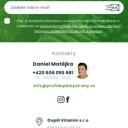
Přeji si dostávat informace o novinkách a akčních nabídkách a
souhlasím se
zpracováním osobních údajů za účelem zasílání
informací o speciálních akcích a slevách.
Kontakty
Daniel Matějka
+420 606 055 981
Po - Pá 8:00 - 16:00
info@profidoplnkystravy.cz
Doplň Vitamín s.r.o
Roháčova 145/14