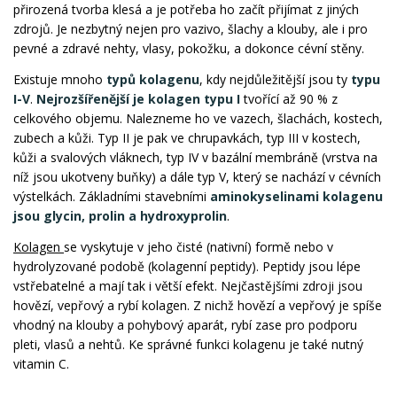
přirozená tvorba klesá a je potřeba ho začít přijímat z jiných
zdrojů. Je nezbytný nejen pro vazivo, šlachy a klouby, ale i pro
pevné a zdravé nehty, vlasy, pokožku, a dokonce cévní stěny.
Existuje mnoho
typů kolagenu
, kdy nejdůležitější jsou ty
typu
I-V
.
Nejrozšířenější je kolagen typu I
tvořící až 90 % z
celkového objemu. Nalezneme ho ve vazech, šlachách, kostech,
zubech a kůži. Typ II je pak ve chrupavkách, typ III v kostech,
kůži a svalových vláknech, typ IV v bazální membráně (vrstva na
níž jsou ukotveny buňky) a dále typ V, který se nachází v cévních
výstelkách. Základními stavebními
aminokyselinami kolagenu
jsou glycin, prolin a hydroxyprolin
.
Kolagen
se vyskytuje v jeho čisté (nativní) formě nebo v
hydrolyzované podobě (kolagenní peptidy). Peptidy jsou lépe
vstřebatelné a mají tak i větší efekt. Nejčastějšími zdroji jsou
hovězí, vepřový a rybí kolagen. Z nichž hovězí a vepřový je spíše
vhodný na klouby a pohybový aparát, rybí zase pro podporu
pleti, vlasů a nehtů. Ke správné funkci kolagenu je také nutný
vitamin C.