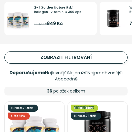
2+1 Golden Nature Rybí
W
kolagen+Vitamin C 300 cps.
5
849 Kč
7
1 197 Kč
ZOBRAZIT FILTROVÁNÍ
Doporučujeme
Nejlevnější
Nejdražší
Nejprodávanější
Abecedně
36
položek celkem
DOPRAVA ZDARMA
DOPORUČUJEME
SLEVA 29%
DOPRAVA ZDARMA