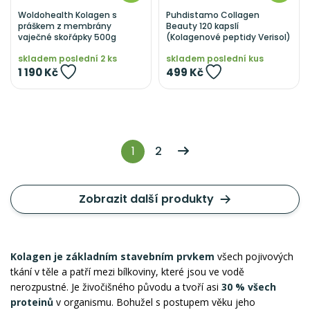
Woldohealth Kolagen s
Puhdistamo Collagen
práškem z membrány
Beauty 120 kapslí
vaječné skořápky 500g
(Kolagenové peptidy Verisol)
skladem poslední 2 ks
skladem poslední kus
1 190 Kč
499 Kč
1
2
Zobrazit další produkty
Kolagen je základním stavebním prvkem
všech pojivových
tkání v těle a patří mezi bílkoviny, které jsou ve vodě
nerozpustné. Je živočišného původu a tvoří asi
30 % všech
proteinů
v organismu. Bohužel s postupem věku jeho