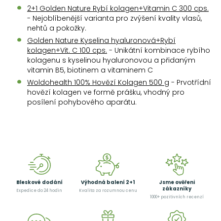
2+1 Golden Nature Rybí kolagen+Vitamin C 300 cps.
- Nejoblíbenější varianta pro zvýšení kvality vlasů,
nehtů a pokožky.
Golden Nature Kyselina hyaluronová+Rybí
kolagen+Vit. C 100 cps.
- Unikátní kombinace rybího
kolagenu s kyselinou hyaluronovou a přidaným
vitamin B5, biotinem a vitaminem C
Woldohealth 100% Hovězí Kolagen 500 g
- Prvotřídní
hovězí kolagen ve formě prášku, vhodný pro
posílení pohybového aparátu.
Bleskové dodání
Výhodná balení 2+1
Jsme ověřeni
zákazníky
Expedice do 24 hodin
Kvalita za rozumnou cenu
1000+ pozitivních recenzí