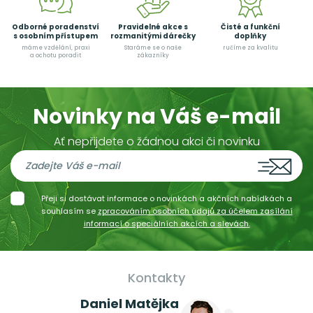
Odborné poradenství
Pravidelné akce s
Čisté a funkční
s osobním přístupem
rozmanitými dárečky
doplňky
máme vzdělání, praxi
Staráme se o naše
ručíme za kvalitu
a ochotu poradit
zákazníky
Novinky na Váš e-mail
Ať nepřijdete o žádnou akci či novinku
Přeji si dostávat informace o novinkách a akčních nabídkách a
souhlasím se
zpracováním osobních údajů za účelem zasílání
informací o speciálních akcích a slevách.
Kontakty
Daniel Matějka