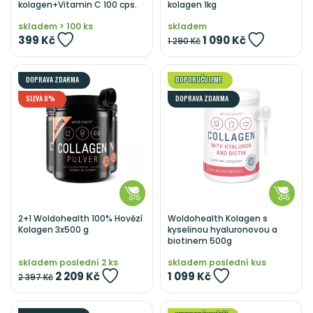
kolagen+Vitamin C 100 cps.
kolagen 1kg
skladem > 100 ks
skladem
399 Kč
1 090 Kč
1 290 Kč
DOPRAVA ZDARMA
DOPORUČUJEME
SLEVA 8%
DOPRAVA ZDARMA
2+1 Woldohealth 100% Hovězí
Woldohealth Kolagen s
Kolagen 3x500 g
kyselinou hyaluronovou a
biotinem 500g
skladem poslední 2 ks
skladem poslední kus
2 209 Kč
1 099 Kč
2 397 Kč