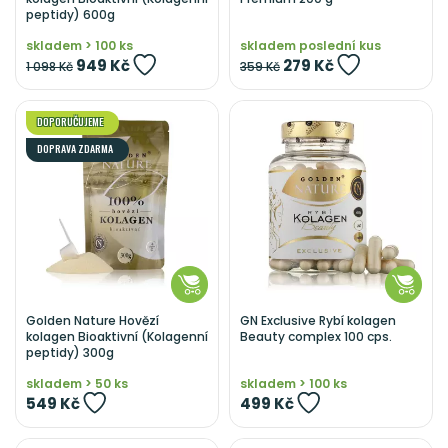
peptidy) 600g
skladem > 100 ks
skladem poslední kus
949 Kč
279 Kč
1 098 Kč
359 Kč
DOPORUČUJEME
DOPRAVA ZDARMA
Golden Nature Hovězí
GN Exclusive Rybí kolagen
kolagen Bioaktivní (Kolagenní
Beauty complex 100 cps.
peptidy) 300g
skladem > 50 ks
skladem > 100 ks
549 Kč
499 Kč