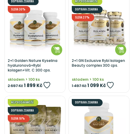
DOPRAVA ZDARMA
NEJPRODÁVANĚJŠÍ
SLEVA 30%
DOPRAVA ZDARMA
SLEVA 27%
2+1 Golden Nature Kyselina
2+1 GN Exclusive Rybí kolagen
hyaluronová+Rybí
Beauty complex 300 cps.
kolagen+Vit. C 300 cps.
skladem > 100 ks
skladem > 100 ks
1 899 Kč
1 099 Kč
2 697 Kč
1 497 Kč
NEJPRODÁVANĚJŠÍ
DOPRAVA ZDARMA
DOPRAVA ZDARMA
SLEVA 18%