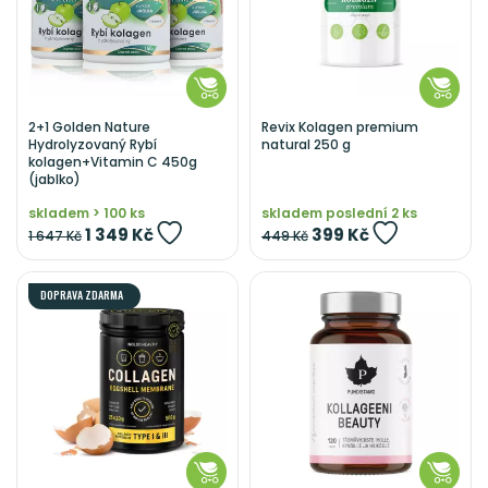
2+1 Golden Nature
Revix Kolagen premium
Hydrolyzovaný Rybí
natural 250 g
kolagen+Vitamin C 450g
(jablko)
skladem > 100 ks
skladem poslední 2 ks
1 349 Kč
399 Kč
1 647 Kč
449 Kč
DOPRAVA ZDARMA