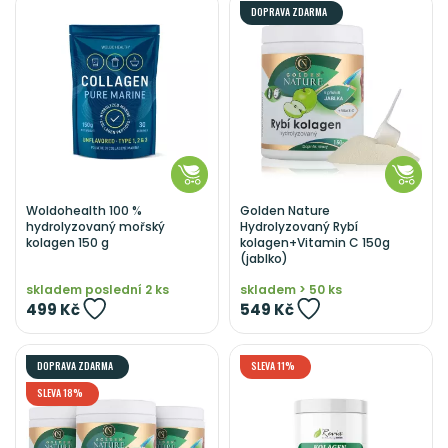
DOPRAVA ZDARMA
Woldohealth 100 %
Golden Nature
hydrolyzovaný mořský
Hydrolyzovaný Rybí
kolagen 150 g
kolagen+Vitamin C 150g
(jablko)
skladem poslední 2 ks
skladem > 50 ks
499 Kč
549 Kč
DOPRAVA ZDARMA
SLEVA 11%
SLEVA 18%