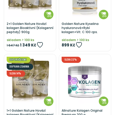
2+1 Golden Nature Hovězí
Golden Nature Kyselina
kolagen Bioaktivní (Kolagenní
hyaluronová+Rybí
peptidy) 900g
kolagen+Vit. C 100 cps.
skladem > 100 ks
skladem > 100 ks
1 349 Kč
899 Kč
1 647 Kč
DOPORUČUJEME
SLEVA 22%
DOPRAVA ZDARMA
SLEVA 14%
1+1 Golden Nature Hovězí
Allnature Kolagen Original
kolagen Bioaktivní (Kolagenní
Premium 200 g