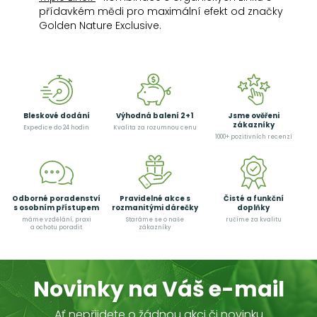
přídavkém mědi pro maximální efekt od značky
Golden Nature Exclusive.
Bleskové dodání
Výhodná balení 2+1
Jsme ověřeni
zákazníky
Expedice do 24 hodin
Kvalita za rozumnou cenu
1000+ pozitivních recenzí
Odborné poradenství
Pravidelné akce s
Čisté a funkční
s osobním přístupem
rozmanitými dárečky
doplňky
máme vzdělání, praxi
Staráme se o naše
ručíme za kvalitu
a ochotu poradit
zákazníky
Novinky na Váš e-mail
Ať nepřijdete o žádnou akci či novinku