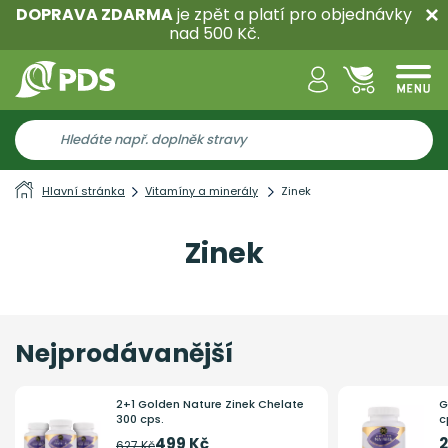
DOPRAVA ZDARMA
je zpět a platí pro objednávky
nad 500 Kč.
Hlavní stránka
Vitamíny a minerály
Zinek
Zinek
Nejprodávanější
2+1 Golden Nature Zinek Chelate
G
300 cps.
c
499 Kč
2
627 Kč