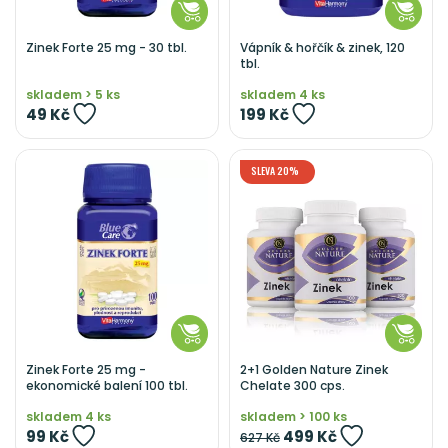
Zinek Forte 25 mg - 30 tbl.
Vápník & hořčík & zinek, 120
tbl.
skladem > 5 ks
skladem 4 ks
49 Kč
199 Kč
SLEVA 20%
Zinek Forte 25 mg -
2+1 Golden Nature Zinek
ekonomické balení 100 tbl.
Chelate 300 cps.
skladem 4 ks
skladem > 100 ks
99 Kč
499 Kč
627 Kč