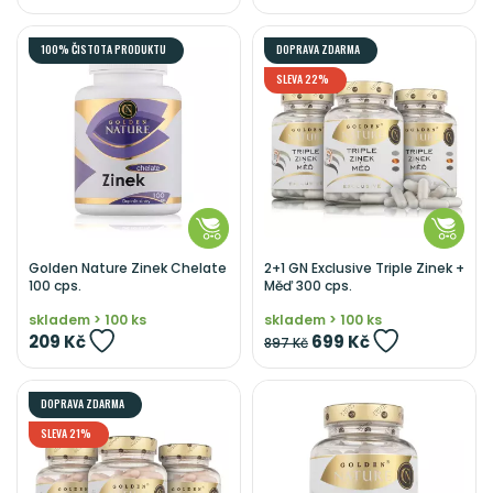
100% ČISTOTA PRODUKTU
DOPRAVA ZDARMA
SLEVA 22%
Golden Nature Zinek Chelate
2+1 GN Exclusive Triple Zinek +
100 cps.
Měď 300 cps.
skladem > 100 ks
skladem > 100 ks
209 Kč
699 Kč
897 Kč
DOPRAVA ZDARMA
SLEVA 21%