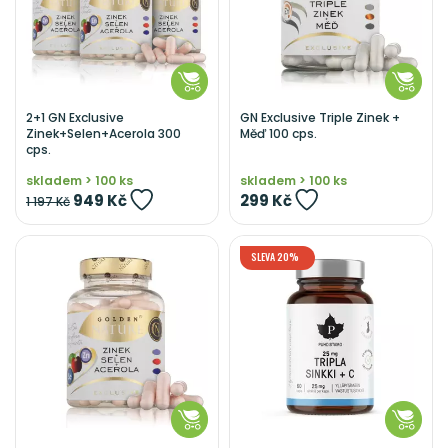
2+1 GN Exclusive
GN Exclusive Triple Zinek +
Zinek+Selen+Acerola 300
Měď 100 cps.
cps.
skladem > 100 ks
skladem > 100 ks
949 Kč
299 Kč
1 197 Kč
SLEVA 20%