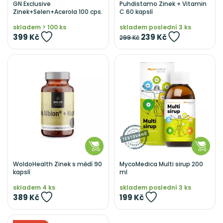
GN Exclusive
Puhdistamo Zinek + Vitamin
Zinek+Selen+Acerola 100 cps.
C 60 kapslí
skladem > 100 ks
skladem poslední 3 ks
399 Kč
239 Kč
299 Kč
WoldoHealth Zinek s mědí 90
MycoMedica Multi sirup 200
kapslí
ml
skladem 4 ks
skladem poslední 3 ks
389 Kč
199 Kč