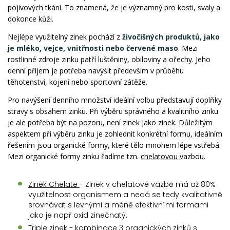
pojivových tkání. To znamená, že je významný pro kosti, svaly a
dokonce kůži.
Nejlépe využitelný zinek pochází z
živočišných produktů, jako
je mléko, vejce, vnitřnosti nebo červené maso
. Mezi
rostlinné zdroje zinku patří luštěniny, obiloviny a ořechy. Jeho
denní příjem je potřeba navýšit především v průběhu
těhotenství, kojení nebo sportovní zátěže.
Pro navýšení denního množství ideální volbu představují doplňky
stravy s obsahem zinku. Při výběru správného a kvalitního zinku
je ale potřeba být na pozoru, není zinek jako zinek. Důležitým
aspektem při výběru zinku je zohlednit konkrétní formu, ideálním
řešením jsou organické formy, které tělo mnohem lépe vstřebá.
Mezi organické formy zinku řadíme tzn.
chelatovou
vazbou.
Zinek Chelate
- Zinek v chelatové vazbě má až 80%
využitelnost organismem a nedá se tedy kvalitativně
srovnávat s levnými a méně efektivními formami
jako je např oxid zinečnatý.
Triple zinek
- kombinace 3 organických zinků s