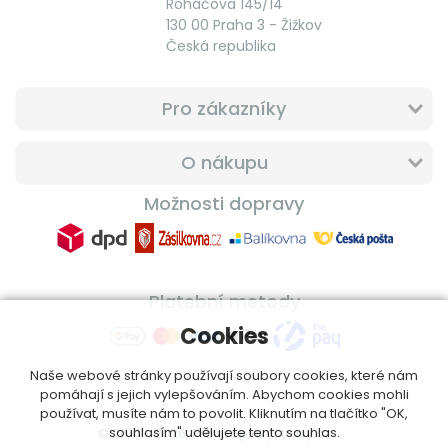
Roháčova 145/14
130 00 Praha 3 - Žižkov
Česká republika
Pro zákazníky
O nákupu
Možnosti dopravy
Platební metody
Cookies
Naše webové stránky používají soubory cookies, které nám
pomáhají s jejich vylepšováním. Abychom cookies mohli
používat, musíte nám to povolit. Kliknutím na tlačítko "OK,
souhlasím" udělujete tento souhlas.
© 2014 - 2026, ProfiDoplnkyStravy.cz