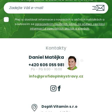
Přeji si dostávat informace o novinkách a akčních nabídkách a
souhlasím se
zpracováním osobních údajů za účelem zasílání
informací o speciálních akcích a slevách.
Kontakty
Daniel Matějka
+420 606 055 981
Po - Pá 8:00 - 16:00
info@profidoplnkystravy.cz
Doplň Vitamín s.r.o