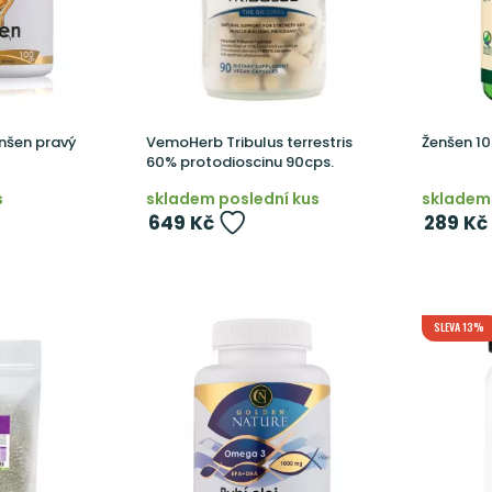
nšen pravý
VemoHerb Tribulus terrestris
Ženšen 10
60% protodioscinu 90cps.
s
skladem poslední kus
skladem 
649 Kč
289 Kč
SLEVA 13%