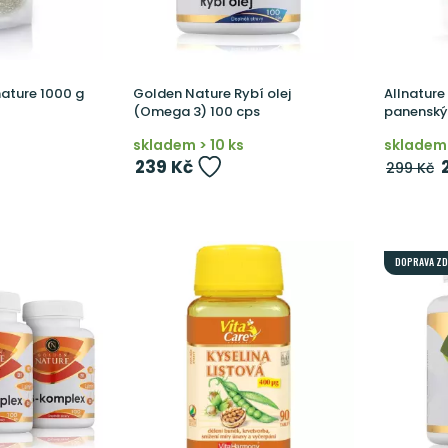
nature 1000 g
Golden Nature Rybí olej
Allnature
(Omega 3) 100 cps
panenský
skladem > 10 ks
skladem 
239 Kč
299 Kč
DOPRAVA Z