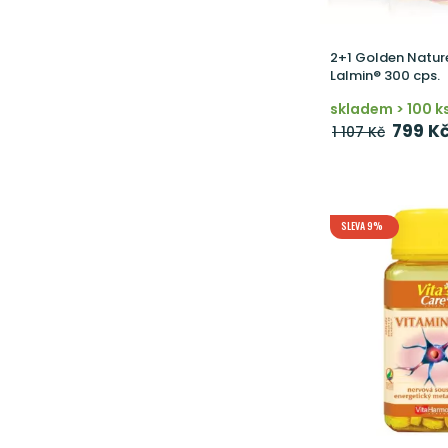
2+1 Golden Natur
Lalmin® 300 cps.
skladem > 100 k
799 K
1 107 Kč
SLEVA 9%