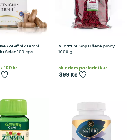
ive Kotvičník zemní
Allnature Goji sušené plody
k+Selen 100 cps.
1000 g
> 100 ks
skladem poslední kus
399 Kč