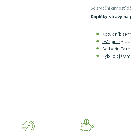
Se srdeční činností d
Doplňky stravy na 
Kotvičník ze
L-Arginin
- po
Berberin Extr
Rybí olej (O