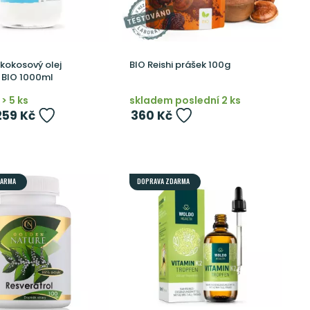
 kokosový olej
BIO Reishi prášek 100g
 BIO 1000ml
> 5 ks
skladem poslední 2 ks
259 Kč
360 Kč
DARMA
DOPRAVA ZDARMA