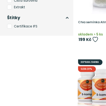
Čistá surovina
Extrakt
Štítky
Chia semínka All
Certifikace IFS
skladem > 5 ks
199 Kč
DOPRAVA ZDARMA
SLEVA 28%