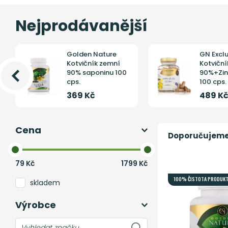
Nejprodávanější
Golden Nature
GN Exclu
Kotvičník zemní
Kotviční
90% saponinu 100
90%+Zin
cps.
100 cps.
369 Kč
489 K
Cena
Doporučujem
79
Kč
1799
Kč
100% ČISTOTA PRODUK
skladem
Výrobce