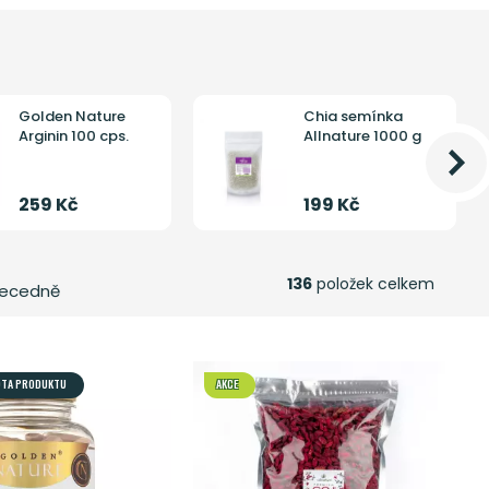
Golden Nature
Chia semínka
Arginin 100 cps.
Allnature 1000 g
259 Kč
199 Kč
136
položek celkem
ecedně
OTA PRODUKTU
AKCE