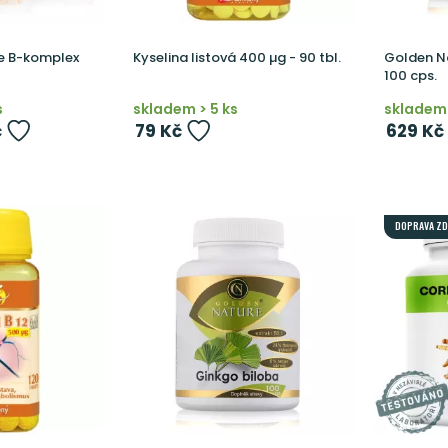
e B-komplex
Kyselina listová 400 µg - 90 tbl.
Golden N
100 cps.
s
skladem > 5 ks
skladem 
č
79 Kč
629 Kč
DOPRAVA Z