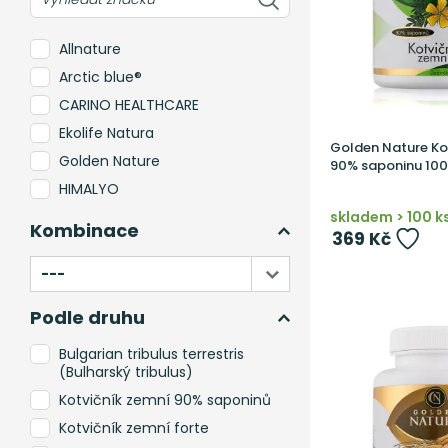
Allnature
Arctic blue®
CARINO HEALTHCARE
Ekolife Natura
Golden Nature Ko
Golden Nature
90% saponinu 100
HIMALYO
MaxxWin
skladem > 100 k
Kombinace
369 Kč
MycoMedica
NATIOS
Naturalis
Podle druhu
Nordbo
Bulgarian tribulus terrestris
NOW Foods
(Bulharský tribulus)
Nutrisslim
Kotvičník zemní 90% saponinů
NutriWorks
Kotvičník zemní forte
Puhdistamo