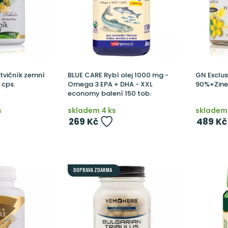
tvičník zemní
BLUE CARE Rybí olej 1000 mg -
GN Exclus
 cps.
Omega 3 EPA + DHA - XXL
90%+Zine
economy balení 150 tob.
s
skladem 4 ks
skladem 
269 Kč
489 Kč
DOPRAVA ZDARMA