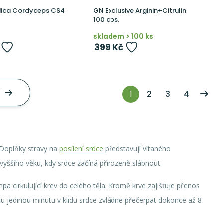
ica Cordyceps CS4
GN Exclusive Arginin+Citrulin
100 cps.
skladem > 100 ks
399 Kč
y
1
2
3
4
Doplňky stravy na
posílení srdce
představují vítaného
í vyššího věku, kdy srdce začíná přirozeně slábnout.
mpa cirkulující krev do celého těla. Kromě krve zajišťuje přenos
dnu jedinou minutu v klidu srdce zvládne přečerpat dokonce až 8