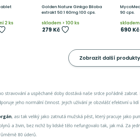
tablet
Golden Nature Ginkgo Biloba
MycoMed
extrakt 50:1 60mg 100 cps.
90 cps.
í 2 ks
skladem > 100 ks
skladem
279 Kč
690 Kč
Zobrazit další produkt
ho stravování a uspěchané doby dostává naše srdce pořádně zabrat.
oruje jeho normální činnost. Jejich užívání je obzvlášť efektivní u lid
orgán
, asi tak veliký jako zatnutá mužská pěst, který pracuje jako pu
plynů a živin, bez nichž by lidské tělo nefungovalo tak, jak má. Za je
průměrně 80 úderů.