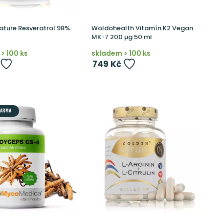
ature Resveratrol 98%
Woldohealth Vitamín K2 Vegan
MK-7 200 µg 50 ml
> 100 ks
skladem > 100 ks
749 Kč
DARMA