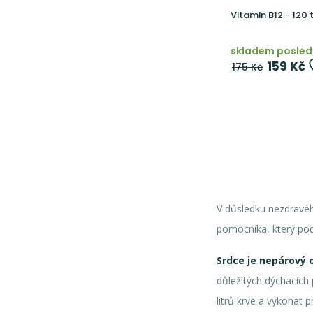
Vitamin B12 - 120 
skladem posledn
159 Kč
175 Kč
V důsledku nezdravé
pomocníka, který podp
Srdce
je nepárový 
důležitých dýchacích 
litrů krve a vykonat 