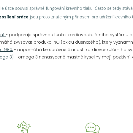
ále úzce souvisí správné fungování krevního tlaku. Často se tedy stává
posílení srdce
jsou proto znatelným přínosem pro udržení krevního t
mní
- podporuje správnou funkci kardiovaskulárního systému a r
máhá zvyšovat produkci NO (oxidu dusnatého), který významně
akt 98%
- napomáhá ke správné činnosti kardiovaskulárního sy
mega 3)
- omega 3 nenasycené mastné kyseliny mají pozitivní v