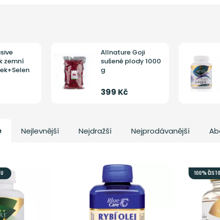
sive
Allnature Goji
k zemní
sušené plody 1000
ek+Selen
g
č
399 Kč
e
Nejlevnější
Nejdražší
Nejprodávanější
Ab
TU
100% ČIST