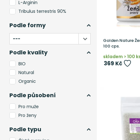
L-Arginin
PuraviaLabs
Tribulus terrestris 90%
Reflex
Revix
Podle formy
VemoHerb
Golden Nature Že
Viridian
100 cps.
Vitaharmony
Podle kvality
skladem > 100 k
Woldohealth
369 Kč
BIO
Natural
Organic
Podle působení
Pro muže
Pro ženy
Podle typu