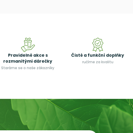
Pravidelné akce s
Čisté a funkční doplňky
rozmanitými dárečky
ručíme za kvalitu
Staráme se o naše zákazníky