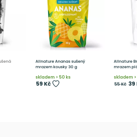
sušená
Allnature Ananas sušený
Allnature B
mrazem kousky 30 g
mrazem plá
skladem > 50 ks
skladem > 
59 Kč
39
55 Kč