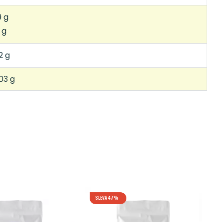
9 g
 g
2 g
03 g
SLEVA 47%