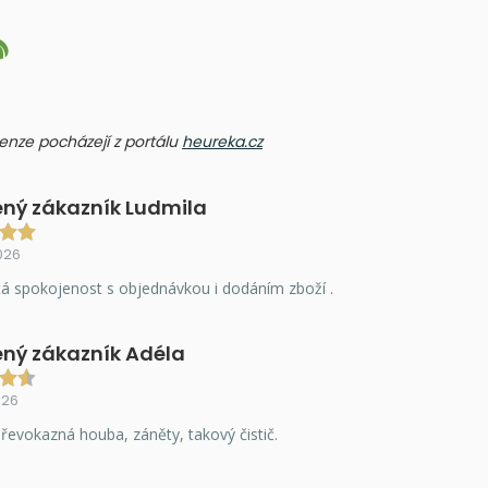
ecenze pocházejí z portálu
heureka.cz
ný zákazník Ludmila
026
á spokojenost s objednávkou i dodáním zboží .
ný zákazník Adéla
026
řevokazná houba, záněty, takový čistič.