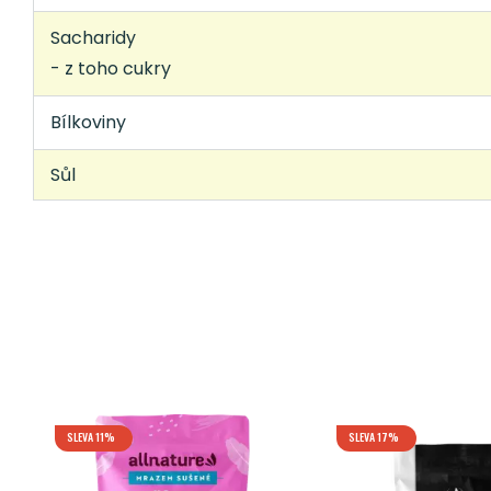
Sacharidy
- z toho cukry
Bílkoviny
Sůl
SLEVA 11%
SLEVA 17%