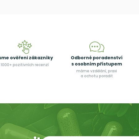
sme ověřeni zákazníky
Odborné poradenství
s osobním přístupem
1000+ pozitivních recenzí
máme vzdělání, praxi
a ochotu poradit