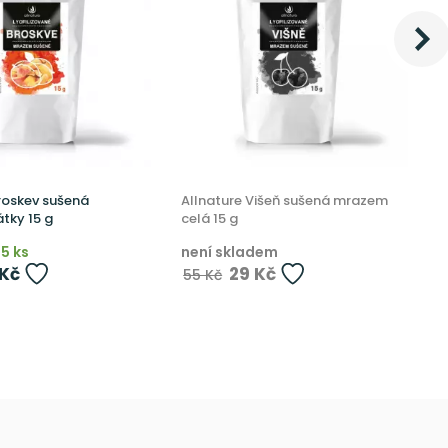
roskev sušená
Allnature Višeň sušená mrazem
A
tky 15 g
celá 15 g
m
5 ks
není skladem
n
 Kč
29 Kč
55 Kč