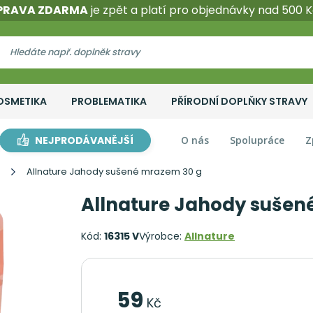
PRAVA ZDARMA
je zpět a platí pro objednávky nad 500 K
OSMETIKA
PROBLEMATIKA
PŘÍRODNÍ DOPLŇKY STRAVY
NEJPRODÁVANĚJŠÍ
O nás
Spolupráce
Z
Allnature Jahody sušené mrazem 30 g
Allnature Jahody sušen
Kód:
16315 V
Výrobce:
Allnature
59
Kč