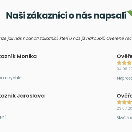
Naši zákazníci o nás napsali
nze jak nás hodnotí zákazníci, kteří u nás již nakoupili. Ověřené r
kazník Monika
Ověře
04.08.2
ku a rychlé
Naprost
kazník Jaroslava
Ověře
23.07.2
ení
Skvělá d