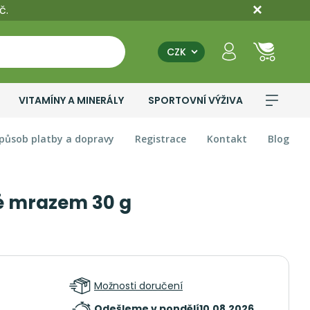
č.
CZK
VITAMÍNY A MINERÁLY
SPORTOVNÍ VÝŽIVA
působ platby a dopravy
Registrace
Kontakt
Blog
é mrazem 30 g
Možnosti doručení
Odešleme v pondělí
10.08.2026