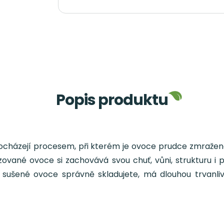
Popis produktu
rocházejí procesem, při kterém je ovoce prudce zmraže
zované ovoce si zachovává svou chuť, vůni, strukturu i p
šené ovoce správně skladujete, má dlouhou trvanlivo