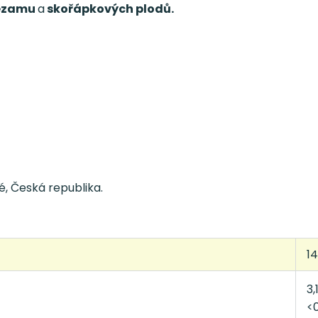
sezamu
a
skořápkových plodů.
é, Česká republika.
1
3,
<0