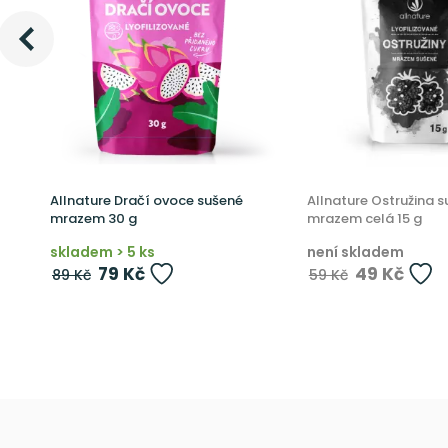
Allnature Dračí ovoce sušené
Allnature Ostružina 
mrazem 30 g
mrazem celá 15 g
skladem > 5 ks
není skladem
79 Kč
49 Kč
89 Kč
59 Kč