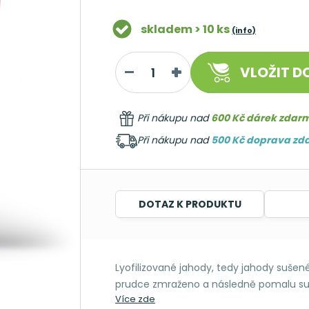
skladem > 10 ks
(info)
VLOŽIT
DO
Při nákupu nad
600 Kč dárek zdar
Při nákupu nad
500 Kč doprava z
DOTAZ K PRODUKTU
Lyofilizované jahody, tedy jahody suše
prudce zmraženo a následně pomalu su
Více zde