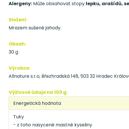
Alergeny:
Může obsahovat stopy
lepku, arašídů, 
Složení:
Mrazem sušené jahody.
Obsah:
30 g
Výrobce:
Allnature s.r.o, Březhradská 148, 503 32 Hradec Králov
Výživové údaje na 100 g:
Energetická hodnota
Tuky
- z toho nasycené mastné kyseliny