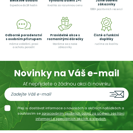
Bleskové dodání
Výhodná balení 2+1
Jsme ověřeni
zákazníky
Expedice do 24 hodin
Kvalita za rozumnou cenu
1000+ pozitivních recenzí
Odborné poradenství
Pravidelné akce s
Čisté a funkční
s osobním přístupem
rozmanitými dárečky
doplňky
máme vzdělání, praxi
Staráme se o naše
ručíme za kvalitu
a ochotu poradit
zákazníky
Novinky na Váš e-mail
Ať nepřijdete o žádnou akci či novinku
Přeji si dostávat informace o novinkách a akčních nabídkách a
souhlasím se
zpracováním osobních údajů za účelem zasílání
informací o speciálních akcích a slevách.