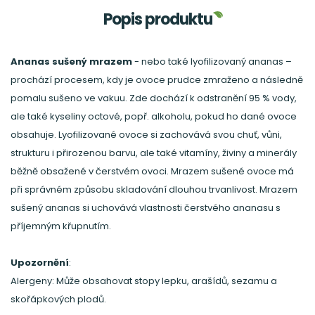
Popis produktu
Ananas sušený mrazem
- nebo také lyofilizovaný ananas –
prochází procesem, kdy je ovoce prudce zmraženo a následně
pomalu sušeno ve vakuu. Zde dochází k odstranění 95 % vody,
ale také kyseliny octové, popř. alkoholu, pokud ho dané ovoce
obsahuje. Lyofilizované ovoce si zachovává svou chuť, vůni,
strukturu i přirozenou barvu, ale také vitamíny, živiny a minerály
běžně obsažené v čerstvém ovoci. Mrazem sušené ovoce má
při správném způsobu skladování dlouhou trvanlivost. Mrazem
sušený ananas si uchovává vlastnosti čerstvého ananasu s
příjemným křupnutím.
Upozornění
:
Alergeny: Může obsahovat stopy lepku, arašídů, sezamu a
skořápkových plodů.