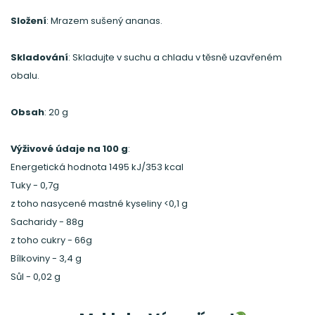
Složení
: Mrazem sušený ananas.
Skladování
: Skladujte v suchu a chladu v těsně uzavřeném
obalu.
Obsah
: 20 g
Výživové údaje na 100 g
:
Energetická hodnota 1495 kJ/353 kcal
Tuky - 0,7g
z toho nasycené mastné kyseliny <0,1 g
Sacharidy - 88g
z toho cukry - 66g
Bílkoviny - 3,4 g
Sůl - 0,02 g