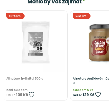
Mohlo by Vás zajímat
SLEVA 39%
SLEVA 13%
Allnature Erythritol 500 g
Allnature Arašídové má
g
není skladem
skladem 5 ks
109 Kč
129 Kč
179 Kč
149 Kč