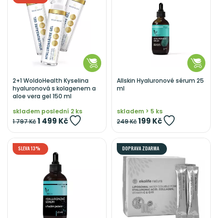
2+1 WoldoHealth Kyselina
Allskin Hyaluronové sérum 25
hyaluronová s kolagenem a
ml
aloe vera gel 150 ml
skladem poslední 2 ks
skladem > 5 ks
1 499 Kč
199 Kč
1 797 Kč
249 Kč
SLEVA 13%
DOPRAVA ZDARMA