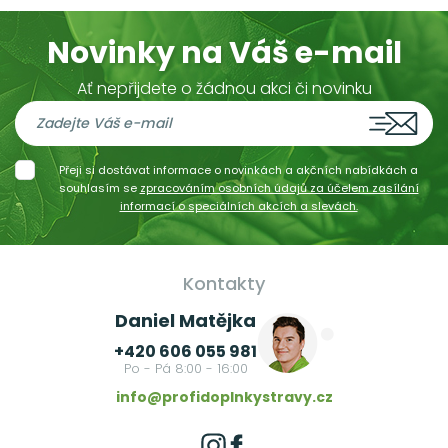
Novinky na Váš e-mail
Ať nepřijdete o žádnou akci či novinku
Přeji si dostávat informace o novinkách a akčních nabídkách a
souhlasím se
zpracováním osobních údajů za účelem zasílání
informací o speciálních akcích a slevách.
Kontakty
Daniel Matějka
+420 606 055 981
Po - Pá 8:00 - 16:00
info@profidoplnkystravy.cz