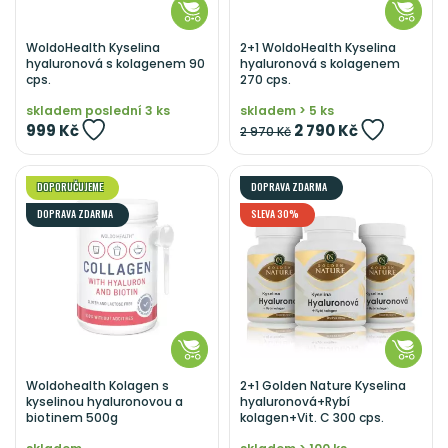
WoldoHealth Kyselina
2+1 WoldoHealth Kyselina
hyaluronová s kolagenem 90
hyaluronová s kolagenem
cps.
270 cps.
skladem poslední 3 ks
skladem > 5 ks
999 Kč
2 790 Kč
2 970 Kč
DOPORUČUJEME
DOPRAVA ZDARMA
DOPRAVA ZDARMA
SLEVA 30%
Woldohealth Kolagen s
2+1 Golden Nature Kyselina
kyselinou hyaluronovou a
hyaluronová+Rybí
biotinem 500g
kolagen+Vit. C 300 cps.