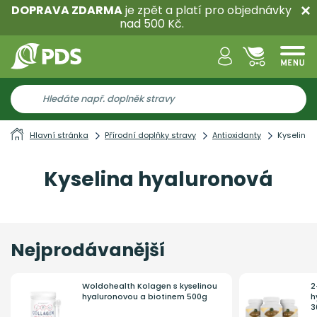
DOPRAVA ZDARMA
je zpět a platí pro objednávky
nad 500 Kč.
Hlavní stránka
Přírodní doplňky stravy
Antioxidanty
Kyselina 
Kyselina hyaluronová
Nejprodávanější
Woldohealth Kolagen s kyselinou
2
hyaluronovou a biotinem 500g
h
3