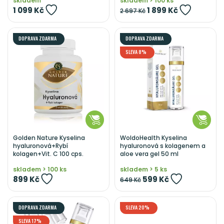
skladem
skladem > 100 ks
1 099 Kč
1 899 Kč
2 697 Kč
DOPRAVA ZDARMA
DOPRAVA ZDARMA
SLEVA 8%
Golden Nature Kyselina
WoldoHealth Kyselina
hyaluronová+Rybí
hyaluronová s kolagenem a
kolagen+Vit. C 100 cps.
aloe vera gel 50 ml
skladem > 100 ks
skladem > 5 ks
899 Kč
599 Kč
649 Kč
DOPRAVA ZDARMA
SLEVA 20%
SLEVA 17%