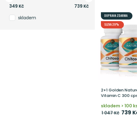
349
Kč
739
Kč
DOPRAVA ZDARMA
skladem
SLEVA 29%
2+1 Golden Natur
Vitamin C 300 cps
skladem > 100 k
739 K
1 047 Kč