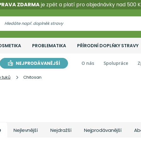
PRAVA ZDARMA
je zpět a platí pro objednávky nad 500 K
OSMETIKA
PROBLEMATIKA
PŘÍRODNÍ DOPLŇKY STRAVY
NEJPRODÁVANĚJŠÍ
O nás
Spolupráce
Z
 tuků
Chitosan
e
Nejlevnější
Nejdražší
Nejprodávanější
Ab