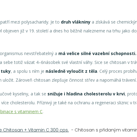
ž patří mezi polysacharidy. Je to
druh vlákniny
a získává se chemickým
l objeven již v 19. století a dnes ho běžně nalezneme na trhu jako do
 organismus nevstřebatelný a
má velice silné vazební schopnosti.
a sebe totiž vázat 4–6násobek své vlastní váhy. Sice se chitosan v t
 tuky
, a spolu s ním je
následně vyloučit z těla
. Celý proces probíh
m uložit. Zároveň chitosan zlepšuje činnost střev a napomáhá trávení.
učové kyseliny, a tak se
snižuje i hladina cholesterolu v krvi
, prot
íce cholesterolu. Příznivý je také na ochranu a regeneraci sliznic v trá
inace s vitaminem C
.
 Chitosan + Vitamin C 300 cps.
- Chitosan s přidaným vitamin C