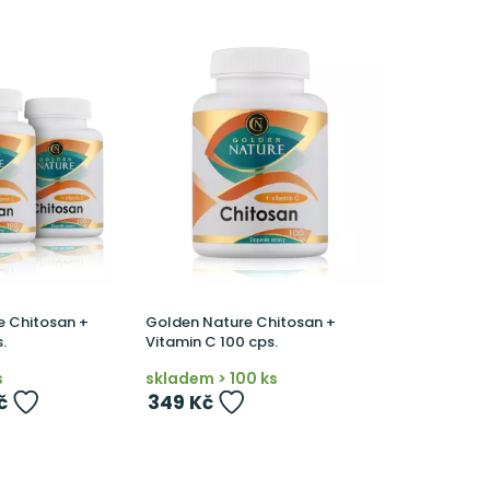
e Chitosan +
Golden Nature Chitosan +
.
Vitamin C 100 cps.
s
skladem > 100 ks
č
349 Kč