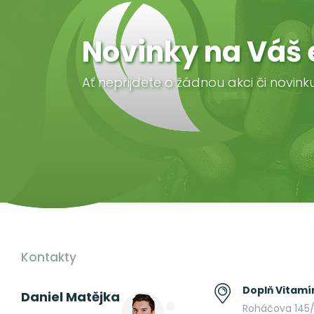
Novinky na Váš 
Ať nepřijdete o žádnou akci či novink
Kontakty
Doplň Vitamín
Daniel Matějka
Roháčova 145/