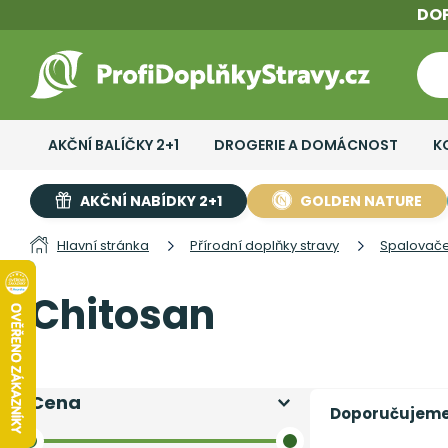
DO
AKČNÍ BALÍČKY 2+1
DROGERIE A DOMÁCNOST
K
AKČNÍ NABÍDKY 2+1
GOLDEN NATURE
Hlavní stránka
Přírodní doplňky stravy
Spalovače
Chitosan
Cena
Doporučujem