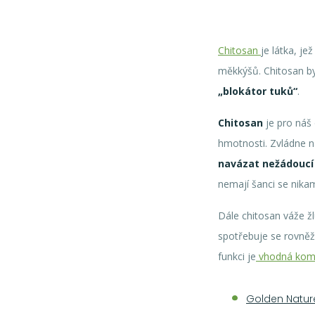
Chitosan
je látka, je
měkkýšů. Chitosan by
„blokátor tuků“
.
Chitosan
je pro náš
hmotnosti. Zvládne n
navázat nežádoucí
nemají šanci se nika
Dále chitosan váže žl
spotřebuje se rovněž v
funkci je
vhodná komb
Golden Nature