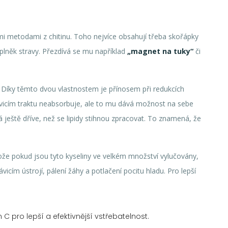
i metodami z chitinu. Toho nejvíce obsahují třeba skořápky
plněk stravy. Přezdívá se mu například
„magnet na tuky“
či
Díky těmto dvou vlastnostem je přínosem při redukcích
rávicím traktu neabsorbuje, ale to mu dává možnost na sebe
á ještě dříve, než se lipidy stihnou zpracovat. To znamená, že
ože pokud jsou tyto kyseliny ve velkém množství vylučovány,
vicím ústrojí, pálení žáhy a potlačení pocitu hladu. Pro lepší
 pro lepší a efektivnější vstřebatelnost.