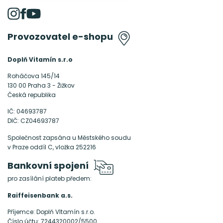
Provozovatel
e-shopu
Doplň Vitamín s.r.o
Roháčova 145/14
130 00 Praha 3 - Žižkov
Česká republika
IČ: 04693787
DIČ: CZ04693787
Společnost zapsána u Městského soudu
v Praze oddíl C, vložka 252216
Bankovní spojení
pro zasílání plateb předem:
Raiffeisenbank a.s.
Příjemce: Doplň VItamín s.r.o.
Číslo účtu: 7244320002/5500