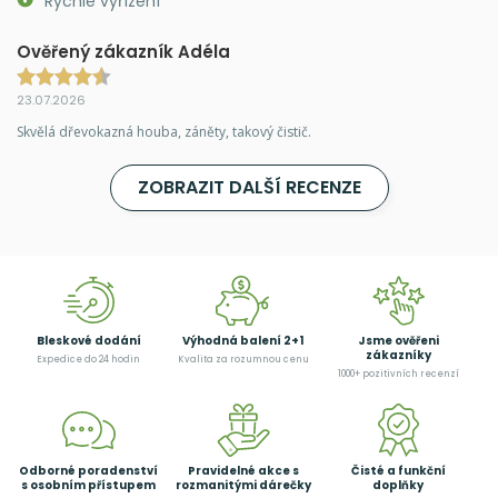
Rychlé vyřízení
Ověřený zákazník Adéla
23.07.2026
Skvělá dřevokazná houba, záněty, takový čistič.
ZOBRAZIT DALŠÍ RECENZE
Bleskové dodání
Výhodná balení 2+1
Jsme ověřeni
zákazníky
Expedice do 24 hodin
Kvalita za rozumnou cenu
1000+ pozitivních recenzí
Odborné poradenství
Pravidelné akce s
Čisté a funkční
s osobním přístupem
rozmanitými dárečky
doplňky