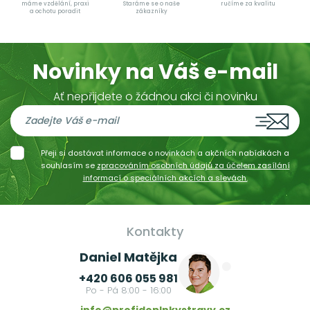
máme vzdělání, praxi
Staráme se o naše
ručíme za kvalitu
a ochotu poradit
zákazníky
Novinky na Váš e-mail
Ať nepřijdete o žádnou akci či novinku
Přeji si dostávat informace o novinkách a akčních nabídkách a
souhlasím se
zpracováním osobních údajů za účelem zasílání
informací o speciálních akcích a slevách.
Kontakty
Daniel Matějka
+420 606 055 981
Po - Pá 8:00 - 16:00