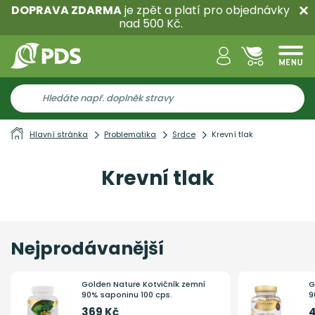
DOPRAVA ZDARMA
je zpět a platí pro objednávky
nad 500 Kč.
Hlavní stránka
Problematika
Srdce
Krevní tlak
Krevní tlak
Nejprodávanější
Golden Nature Kotvičník zemní
G
90% saponinu 100 cps.
9
369 Kč
4