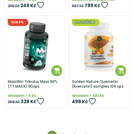
249 Kč
799 Kč
289 Kč
987 Kč
SLEVA 8%
DOPORUČUJEME
MaxxWin Tribulus Maxx 90%
Golden Nature Quercetin
(TT MAXX) 90cps
(Kvercetin) komplex 100 cps.
skladem > 5 ks
skladem > 100 ks
329 Kč
499 Kč
359 Kč