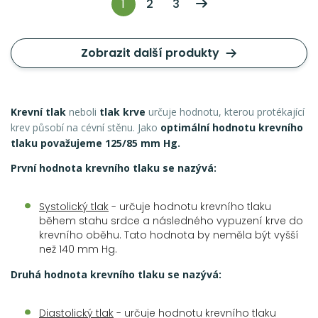
1
2
3
Zobrazit další produkty
Krevní tlak
neboli
tlak krve
určuje hodnotu, kterou protékající
krev působí na cévní stěnu. Jako
optimální hodnotu krevního
tlaku považujeme 125/85 mm Hg.
První hodnota krevního tlaku se nazývá:
Systolický tlak
- určuje hodnotu krevního tlaku
během stahu srdce a následného vypuzení krve do
krevního oběhu. Tato hodnota by neměla být vyšší
než 140 mm Hg.
Druhá hodnota krevního tlaku se nazývá:
Diastolický tlak
- určuje hodnotu krevního tlaku