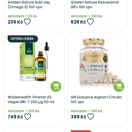
Golden Nature Rybí olej
Golden Nature Resveratrol
(Omega 3) 100 cps
98% 100 cps.
skladem > 10 ks
skladem > 100 ks
239 Kč
629 Kč
DOPRAVA ZDARMA
Woldohealth Vitamín K2
GN Exclusive Arginin+Citrulin
Vegan MK-7 200 µg 50 ml
100 cps.
skladem > 100 ks
skladem > 100 ks
749 Kč
399 Kč