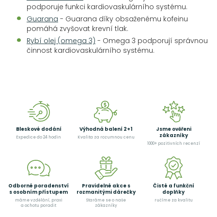
podporuje funkci kardiovaskulárního systému.
Guarana
- Guarana díky obsaženému kofeinu
pomáhá zvyšovat krevní tlak.
Rybí olej (omega 3)
- Omega 3 podporují správnou
činnost kardiovaskulárního systému.
Bleskové dodání
Výhodná balení 2+1
Jsme ověřeni
zákazníky
Expedice do 24 hodin
Kvalita za rozumnou cenu
1000+ pozitivních recenzí
Odborné poradenství
Pravidelné akce s
Čisté a funkční
s osobním přístupem
rozmanitými dárečky
doplňky
máme vzdělání, praxi
Staráme se o naše
ručíme za kvalitu
a ochotu poradit
zákazníky