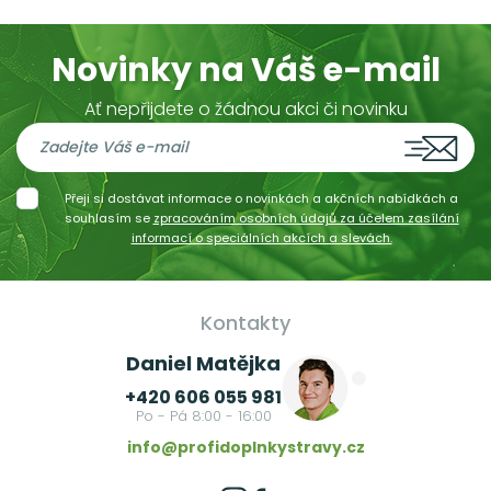
Novinky na Váš e-mail
Ať nepřijdete o žádnou akci či novinku
Přeji si dostávat informace o novinkách a akčních nabídkách a
souhlasím se
zpracováním osobních údajů za účelem zasílání
informací o speciálních akcích a slevách.
Kontakty
Daniel Matějka
+420 606 055 981
Po - Pá 8:00 - 16:00
info@profidoplnkystravy.cz