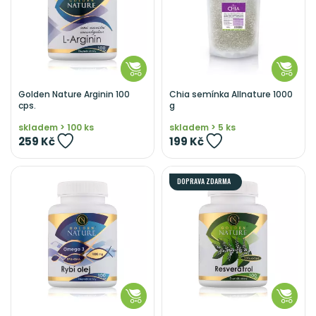
Golden Nature Arginin 100
Chia semínka Allnature 1000
cps.
g
skladem > 100 ks
skladem > 5 ks
259 Kč
199 Kč
DOPRAVA ZDARMA