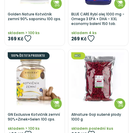
Golden Nature Kotvičník
BLUE CARE Rybí olej 1000 mg -
zemní 90% saponinu 100 cps.
Omega 3 EPA + DHA - XXL
economy balení 150 tob.
skladem > 100 ks
skladem 4 ks
369 Kč
269 Kč
100% ČISTOTA PRODUKTU
AKCE
GN Exclusive Kotvičník zemní
Allnature Goji sušené plody
90%+Zinek+Selen 100 cps.
1000 g
skladem > 100 ks
skladem poslední kus