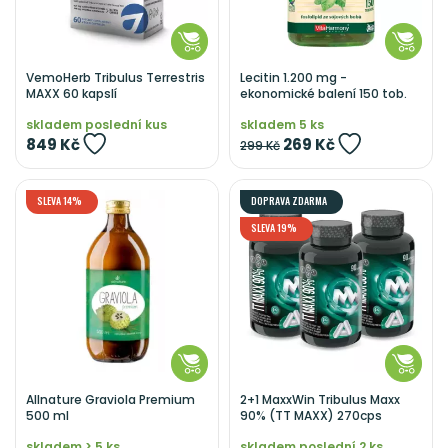
VemoHerb Tribulus Terrestris
Lecitin 1.200 mg -
MAXX 60 kapslí
ekonomické balení 150 tob.
skladem poslední kus
skladem 5 ks
849 Kč
269 Kč
299 Kč
SLEVA 14%
DOPRAVA ZDARMA
SLEVA 19%
Allnature Graviola Premium
2+1 MaxxWin Tribulus Maxx
500 ml
90% (TT MAXX) 270cps
skladem > 5 ks
skladem poslední 2 ks