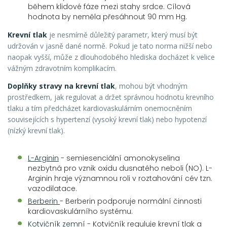
během klidové fáze mezi stahy srdce. Cílová
hodnota by neměla přesáhnout 90 mm Hg.
Krevní tlak
je nesmírně důležitý parametr, který musí být
udržován v jasně dané normě. Pokud je tato norma nižší nebo
naopak vyšší, může z dlouhodobého hlediska docházet k velice
vážným zdravotním komplikacím.
Doplňky stravy na krevní tlak
, mohou být vhodným
prostředkem, jak regulovat a držet správnou hodnotu krevního
tlaku a tím předcházet kardiovaskulárním onemocněním
souvisejících s hypertenzí (vysoký krevní tlak) nebo hypotenzí
(nízký krevní tlak).
L-Arginin
- semiesenciální amonokyselina
nezbytná pro vznik oxidu dusnatého neboli (NO). L-
Arginin hraje významnou roli v roztahování cév tzn.
vazodilatace.
Berberin
- Berberin podporuje normální činnosti
kardiovaskulárního systému.
Kotvičník zemní
- Kotvičník reguluje krevní tlak a