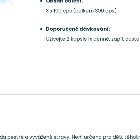
Obsah balení:
3 x 100 cps (celkem 300 cps)
Doporučené dávkování:
Užívejte 2 kapsle 1x denně, zapít dos
da pestré a vyvážené stravy. Není určeno pro děti, těhotn