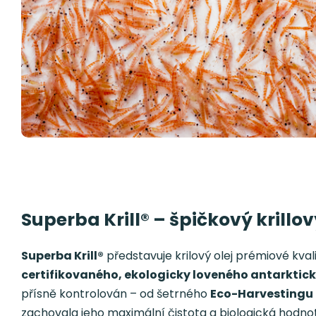
Superba Krill® – špičkový krillov
Superba Krill®
představuje krilový olej prémiové kval
certifikovaného, ekologicky loveného antarktické
přísně kontrolován – od šetrného
Eco-Harvestingu
zachovala jeho maximální čistota a biologická hodno