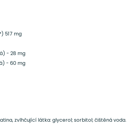
™) 517 mg
á) - 28 mg
á) - 60 mg
latina, zvlhčující látka: glycerol; sorbitol; čištěná voda.