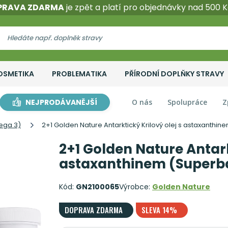
PRAVA ZDARMA
je zpět a platí pro objednávky nad 500 K
OSMETIKA
PROBLEMATIKA
PŘÍRODNÍ DOPLŇKY STRAVY
NEJPRODÁVANĚJŠÍ
O nás
Spolupráce
Z
ega 3)
2+1 Golden Nature Antarktický Krilový olej s astaxanthi
2+1 Golden Nature Antark
astaxanthinem (Superba
Kód:
GN2100065
Výrobce:
Golden Nature
DOPRAVA ZDARMA
SLEVA 14%