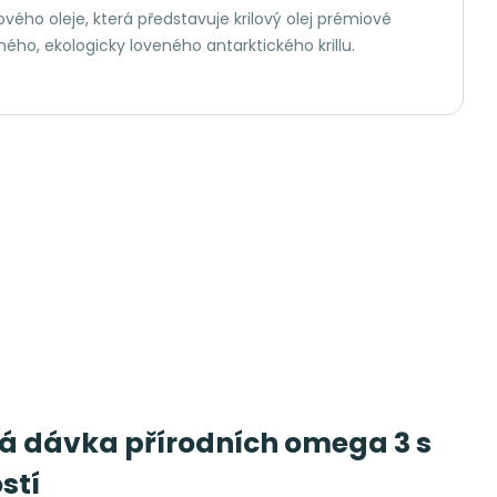
ového oleje, která představuje krilový olej prémiové
ného, ekologicky loveného antarktického krillu.
oká dávka přírodních omega 3 s
stí