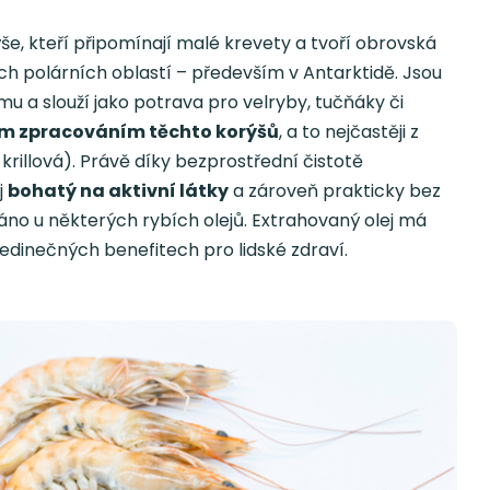
e, kteří připomínají malé krevety a tvoří obrovská
h polárních oblastí – především v Antarktidě. Jsou
 a slouží jako potrava pro velryby, tučňáky či
ým zpracováním těchto korýšů
, a to nejčastěji z
krillová). Právě díky bezprostřední čistotě
j
bohatý na aktivní látky
a zároveň prakticky bez
no u některých rybích olejů. Extrahovaný olej má
edinečných benefitech pro lidské zdraví.