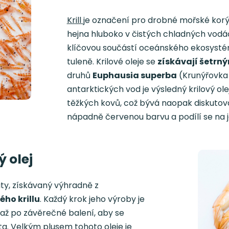
Krill
je označení pro drobné mořské korýš
hejna hluboko v čistých chladných vodác
klíčovou součástí oceánského ekosystému
tuleně. Krilové oleje se
získávají šetrn
druhů
Euphausia superba
(Krunýřovka 
antarktických vod je výsledný krilový ole
těžkých kovů, což bývá naopak diskutová
nápadně červenou barvu a podílí se na j
ý olej
ity, získávaný výhradně z
ho krillu
. Každý krok jeho výroby je
až po závěrečné balení, aby se
ta. Velkým plusem tohoto oleje je