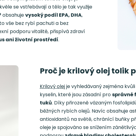
kvěle se vstřebávají a tělo je tak využije
l® obsahuje
vysoký podíl EPA, DHA
,
 to vše bez rybí pachuti a bez
ní podporu vitalitě, přispívá zdraví
 ani životní prostředí
.
Proč je krilový olej toli
Krilový olej
je vyhledávaný zejména kvů
kyselin, které jsou zásadní pro
správné 
tuků
. Díky přirozeně vázaným fosfolipid
běžných rybích olejů. Navíc obsahuje ast
antioxidantů na světě, chránící buňky p
oleje je spojováno se snížením zánětlivýc
podporou
zdravé hladiny cholesterol