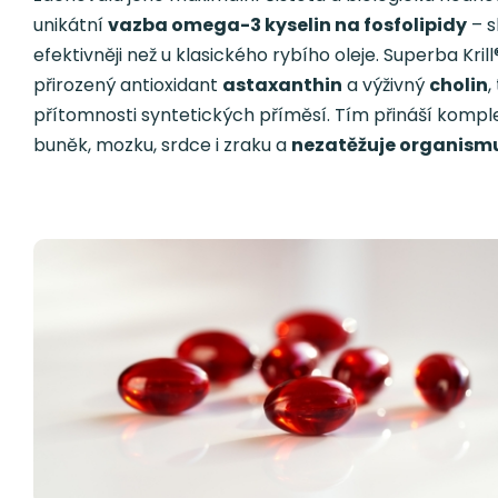
unikátní
vazba omega-3 kyselin na fosfolipidy
– s
efektivněji než u klasického rybího oleje. Superba Kril
přirozený antioxidant
astaxanthin
a výživný
cholin
,
přítomnosti syntetických příměsí. Tím přináší komplex
buněk, mozku, srdce i zraku a
nezatěžuje organismus