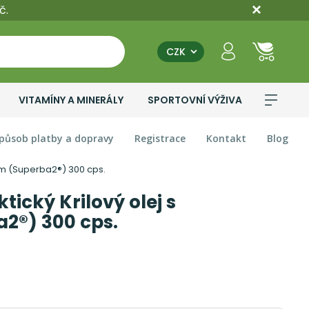
č.
CZK
VITAMÍNY A MINERÁLY
SPORTOVNÍ VÝŽIVA
působ platby a dopravy
Registrace
Kontakt
Blog
nem (Superba2®) 300 cps.
tický Krilový olej s
2®) 300 cps.