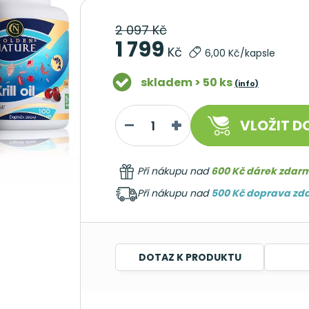
2 097 Kč
1 799
Kč
6,00 Kč/kapsle
skladem > 50 ks
(info)
VLOŽIT
DO
Při nákupu nad
600 Kč dárek zdar
Při nákupu nad
500 Kč doprava z
DOTAZ K PRODUKTU