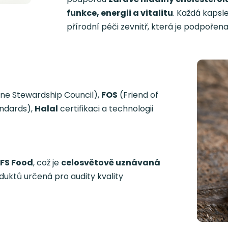
funkce, energii a vitalitu
. Každá kapsl
přírodní péči zevnitř, která je podpoře
ne Stewardship Council),
FOS
(Friend of
tandards),
Halal
certifikaci a technologii
IFS Food
, což je
celosvětově uznávaná
uktů určená pro audity kvality