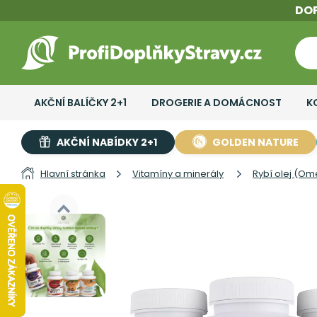
DO
AKČNÍ BALÍČKY 2+1
DROGERIE A DOMÁCNOST
K
AKČNÍ NABÍDKY 2+1
GOLDEN NATURE
Hlavní stránka
Vitamíny a minerály
Rybí olej (Om