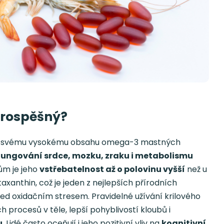
k prospěšný?
li svému vysokému obsahu omega-3 mastných
fungování srdce, mozku, zraku i metabolismu
ům je jeho
vstřebatelnost až o polovinu vyšší
než u
axanthin, což je jeden z nejlepších přírodních
řed oxidačním stresem. Pravidelné užívání krilového
h procesů v těle, lepší pohyblivostí kloubů i
u
. Lidé často oceňují i jeho pozitivní vliv na
kognitivní