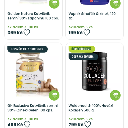
Golden Nature Kotvičník
Vápník & hořčík & zinek, 120
zemní 90% saponinu 100 cps.
tbl.
skladem > 100 ks
skladem 5 ks
369 Kč
199 Kč
100% ČISTOTA PRODUKTU
DOPORUČUJEME
DOPRAVA ZDARMA
GN Exclusive Kotvičník zemní
Woldohealth 100% Hovězí
90%+Zinek+Selen 100 cps.
Kolagen 500 g
skladem > 100 ks
skladem 5 ks
489 Kč
799 Kč