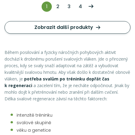
1
2
3
4
Zobrazit další produkty
Během posilování a fyzicky náročných pohybových aktivit
dochází k drobnému porušení svalových vláken. Jde o přirozený
proces, kdy se svaly snaží adaptovat na zátěž a vybudovat
kvalitnější svalovou hmotu. Aby však došlo k dostatečné obnově
vláken, je
potřeba svalům po tréninku dopřát čas
k regeneraci
a zacelení tím, že je necháte odpočinout. Jinak by
mohlo dojít k přetrénování nebo zranění při dalším cvičení.
Délka svalové regenerace závisí na těchto faktorech:
intenzitě tréninku
svalové skupině
věku a genetice