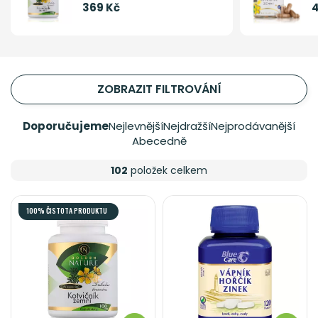
369 Kč
4
ZOBRAZIT FILTROVÁNÍ
Doporučujeme
Nejlevnější
Nejdražší
Nejprodávanější
Abecedně
102
položek celkem
100% ČISTOTA PRODUKTU