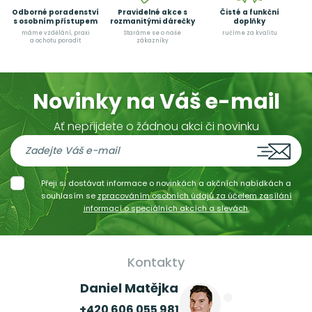
Odborné poradenství
Pravidelné akce s
Čisté a funkční
s osobním přístupem
rozmanitými dárečky
doplňky
máme vzdělání, praxi
Staráme se o naše
ručíme za kvalitu
a ochotu poradit
zákazníky
Novinky na Váš e-mail
Ať nepřijdete o žádnou akci či novinku
Přeji si dostávat informace o novinkách a akčních nabídkách a
souhlasím se
zpracováním osobních údajů za účelem zasílání
informací o speciálních akcích a slevách.
Kontakty
Daniel Matějka
+420 606 055 981