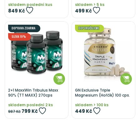
skladem poslední kus
skladem > 5 ks
849 Kč
499 Kč
DOPRAVA ZDARMA
DOPORUČUJEME
SLEVA 19%
2+1 MaxxWin Tribulus Maxx
GN Exclusive Triple
90% (TT MAXX) 270cps
Magnesium (Hořčík) 100 cps.
skladem poslední 2 ks
skladem > 100 ks
799 Kč
449 Kč
987 Kč