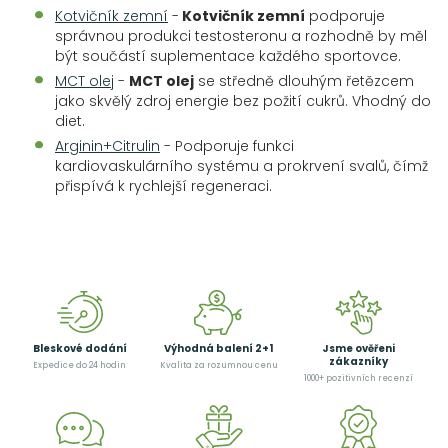
Kotvičník zemní
-
Kotvičník zemní
podporuje
správnou produkci testosteronu a rozhodně by měl
být součástí suplementace každého sportovce.
MCT olej
-
MCT olej
se středně dlouhým řetězcem
jako skvělý zdroj energie bez požití cukrů. Vhodný do
diet.
Arginin+Citrulin
- Podporuje funkci
kardiovaskulárního systému a prokrvení svalů, čímž
přispívá k rychlejší regeneraci.
Bleskové dodání
Výhodná balení 2+1
Jsme ověřeni
zákazníky
Expedice do 24 hodin
Kvalita za rozumnou cenu
1000+ pozitivních recenzí