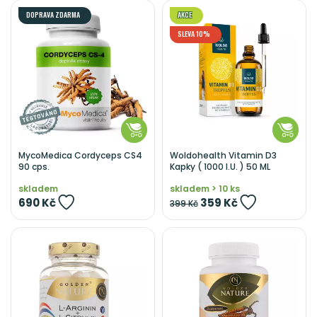
DOPRAVA ZDARMA
AKCE
SLEVA 10%
MycoMedica Cordyceps CS4
Woldohealth Vitamin D3
90 cps.
Kapky ( 1000 I.U. ) 50 ML
skladem
skladem > 10 ks
690 Kč
359 Kč
399 Kč