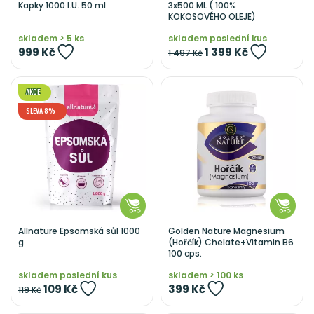
Kapky 1000 I.U. 50 ml
3x500 ML ( 100%
KOKOSOVÉHO OLEJE)
skladem > 5 ks
skladem poslední kus
999 Kč
1 399 Kč
1 497 Kč
AKCE
SLEVA 8%
Allnature Epsomská sůl 1000
Golden Nature Magnesium
g
(Hořčík) Chelate+Vitamin B6
100 cps.
skladem poslední kus
skladem > 100 ks
109 Kč
399 Kč
119 Kč