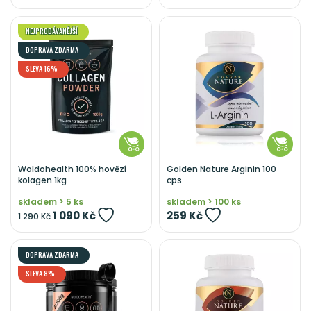
NEJPRODÁVANĚJŠÍ
DOPRAVA ZDARMA
SLEVA 16%
Woldohealth 100% hovězí
Golden Nature Arginin 100
kolagen 1kg
cps.
skladem > 5 ks
skladem > 100 ks
1 090 Kč
259 Kč
1 290 Kč
DOPRAVA ZDARMA
SLEVA 8%