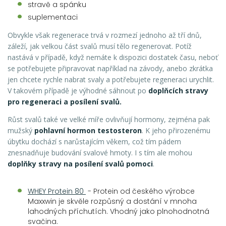
stravě a spánku
suplementaci
Obvykle však regenerace trvá v rozmezí jednoho až tří dnů,
záleží, jak velkou část svalů musí tělo regenerovat. Potíž
nastává v případě, když nemáte k dispozici dostatek času, neboť
se potřebujete připravovat například na závody, anebo zkrátka
jen chcete rychle nabrat svaly a potřebujete regeneraci urychlit.
V takovém případě je výhodné sáhnout po
doplňcích stravy
pro regeneraci a posílení svalů.
Růst svalů také ve velké míře ovlivňují hormony, zejména pak
mužský
pohlavní hormon testosteron
. K jeho přirozenému
úbytku dochází s narůstajícím věkem, což tím pádem
znesnadňuje budování svalové hmoty. I s tím ale mohou
doplňky stravy na posílení svalů pomoci
.
WHEY Protein 80
- Protein od českého výrobce
Maxxwin je skvěle rozpůsný a dostání v mnoha
lahodných příchutích. Vhodný jako plnohodnotná
svačina.