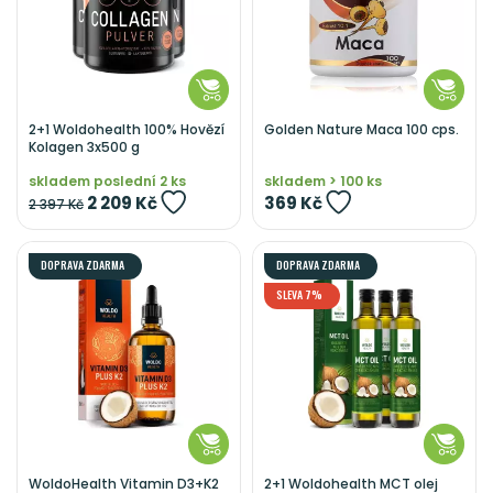
2+1 Woldohealth 100% Hovězí
Golden Nature Maca 100 cps.
Kolagen 3x500 g
skladem poslední 2 ks
skladem > 100 ks
2 209 Kč
369 Kč
2 397 Kč
DOPRAVA ZDARMA
DOPRAVA ZDARMA
SLEVA 7%
WoldoHealth Vitamin D3+K2
2+1 Woldohealth MCT olej