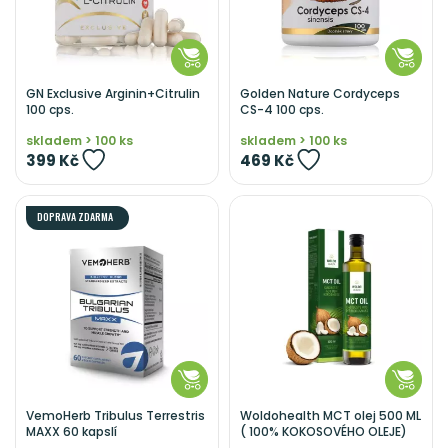
GN Exclusive Arginin+Citrulin
Golden Nature Cordyceps
100 cps.
CS-4 100 cps.
skladem > 100 ks
skladem > 100 ks
399 Kč
469 Kč
DOPRAVA ZDARMA
VemoHerb Tribulus Terrestris
Woldohealth MCT olej 500 ML
MAXX 60 kapslí
( 100% KOKOSOVÉHO OLEJE)