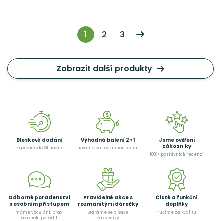
1
2
3
Zobrazit další produkty
Bleskové dodání
Výhodná balení 2+1
Jsme ověřeni
zákazníky
Expedice do 24 hodin
Kvalita za rozumnou cenu
1000+ pozitivních recenzí
Odborné poradenství
Pravidelné akce s
Čisté a funkční
s osobním přístupem
rozmanitými dárečky
doplňky
máme vzdělání, praxi
Staráme se o naše
ručíme za kvalitu
a ochotu poradit
zákazníky