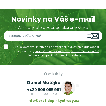
Novinky na Váš e-mail
Ať nepřijdete o žádnou akci či novinku
Přeji si dostávat informace o novinkách a akčních nabídkách a
souhlasím se
zpracováním osobních údajů za účelem zasílání
informací o speciálních akcích a slevách.
Kontakty
Daniel Matějka
+420 606 055 981
Po - Pá 8:00 - 16:00
info@profidoplnkystravy.cz