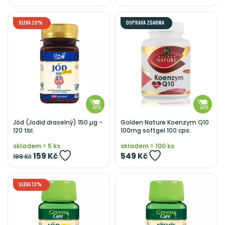
SLEVA 20%
DOPRAVA ZDARMA
Jód (Jodid draselný) 150 µg -
Golden Nature Koenzym Q10
120 tbl.
100mg softgel 100 cps.
skladem > 5 ks
skladem > 100 ks
159 Kč
549 Kč
199 Kč
SLEVA 13%