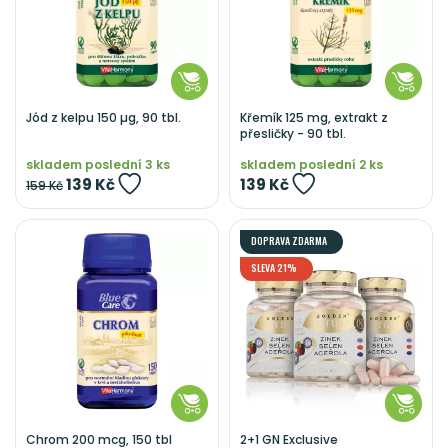
Jód z kelpu 150 µg, 90 tbl.
Křemík 125 mg, extrakt z
přesličky - 90 tbl.
skladem poslední 3 ks
skladem poslední 2 ks
139 Kč
139 Kč
159 Kč
DOPRAVA ZDARMA
SLEVA 21%
Chrom 200 mcg, 150 tbl
2+1 GN Exclusive