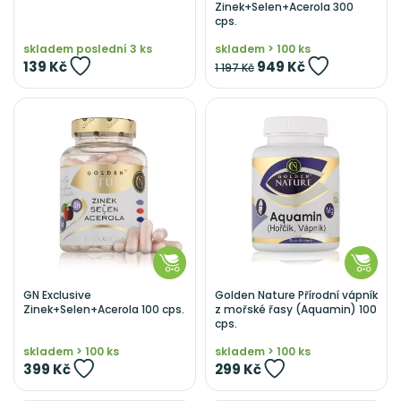
Zinek+Selen+Acerola 300
cps.
skladem poslední 3 ks
skladem > 100 ks
139 Kč
949 Kč
1 197 Kč
GN Exclusive
Golden Nature Přírodní vápník
Zinek+Selen+Acerola 100 cps.
z mořské řasy (Aquamin) 100
cps.
skladem > 100 ks
skladem > 100 ks
399 Kč
299 Kč