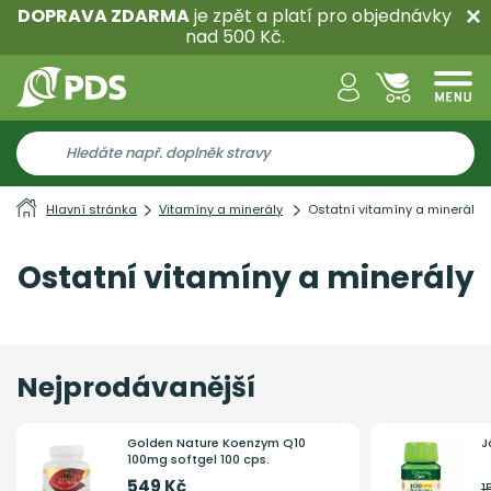
DOPRAVA ZDARMA
je zpět a platí pro objednávky
nad 500 Kč.
Hlavní stránka
Vitamíny a minerály
Ostatní vitamíny a minerály
Ostatní vitamíny a minerály
Nejprodávanější
Golden Nature Koenzym Q10
J
100mg softgel 100 cps.
549 Kč
1