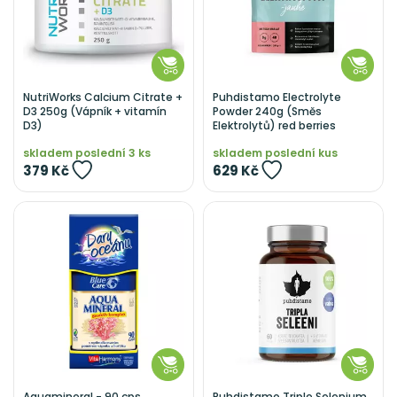
NutriWorks Calcium Citrate +
Puhdistamo Electrolyte
D3 250g (Vápník + vitamín
Powder 240g (Směs
D3)
Elektrolytů) red berries
skladem poslední 3 ks
skladem poslední kus
379 Kč
629 Kč
Aquamineral - 90 cps.
Puhdistamo Triple Selenium