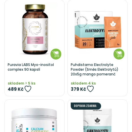
Puravia LABS Myo-inositol
Puhdistamo Electrolyte
complex 90 kapslí
Powder (Směs Elektrolytů)
20x5g mango pomeranč
skladem > 5 ks
skladem 4 ks
489 Kč
379 Kč
DOPRAVA ZDARMA