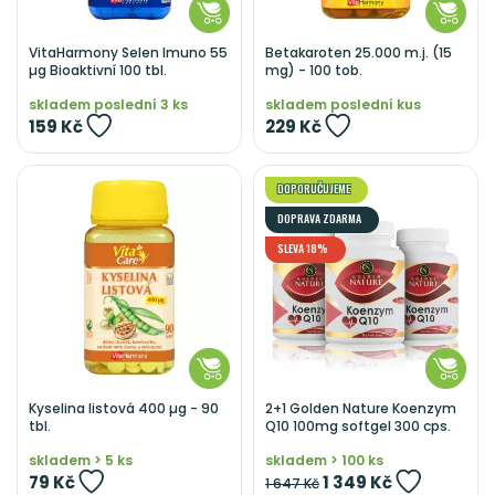
VitaHarmony Selen Imuno 55
Betakaroten 25.000 m.j. (15
µg Bioaktivní 100 tbl.
mg) - 100 tob.
skladem poslední 3 ks
skladem poslední kus
159 Kč
229 Kč
DOPORUČUJEME
DOPRAVA ZDARMA
SLEVA 18%
Kyselina listová 400 µg - 90
2+1 Golden Nature Koenzym
tbl.
Q10 100mg softgel 300 cps.
skladem > 5 ks
skladem > 100 ks
79 Kč
1 349 Kč
1 647 Kč