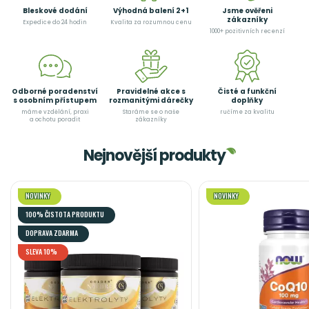
Bleskové dodání
Výhodná balení 2+1
Jsme ověřeni
zákazníky
Expedice do 24 hodin
Kvalita za rozumnou cenu
1000+ pozitivních recenzí
Odborné poradenství
Pravidelné akce s
Čisté a funkční
s osobním přístupem
rozmanitými dárečky
doplňky
máme vzdělání, praxi
Staráme se o naše
ručíme za kvalitu
a ochotu poradit
zákazníky
Nejnovější produkty
NOVINKY
NOVINKY
100% ČISTOTA PRODUKTU
DOPRAVA ZDARMA
SLEVA 10%