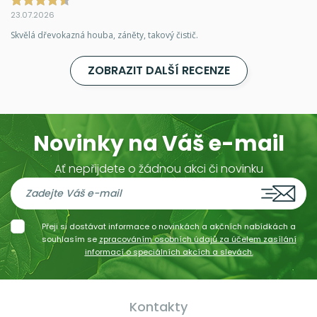
23.07.2026
Skvělá dřevokazná houba, záněty, takový čistič.
ZOBRAZIT DALŠÍ RECENZE
Novinky na Váš e-mail
Ať nepřijdete o žádnou akci či novinku
Přeji si dostávat informace o novinkách a akčních nabídkách a
souhlasím se
zpracováním osobních údajů za účelem zasílání
informací o speciálních akcích a slevách.
Kontakty