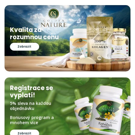
Kvalita za
rozumnou cenu
Zobrazit
Registrace se
vyplatí!
5% sleva na každou
objednávku
Bonusový program a
mnohem více
Zobrazit