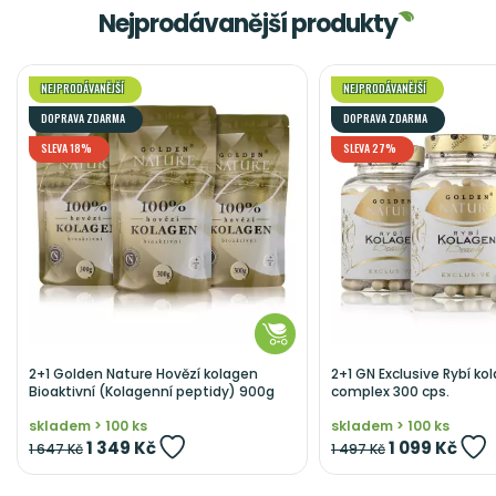
Nejprodávanější produkty
NEJPRODÁVANĚJŠÍ
NEJPRODÁVANĚJŠÍ
DOPRAVA ZDARMA
DOPRAVA ZDARMA
SLEVA 18%
SLEVA 27%
2+1 Golden Nature Hovězí kolagen
2+1 GN Exclusive Rybí k
Bioaktivní (Kolagenní peptidy) 900g
complex 300 cps.
skladem > 100 ks
skladem > 100 ks
1 349 Kč
1 099 Kč
1 647 Kč
1 497 Kč