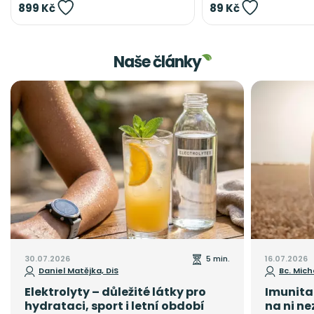
899 Kč
89 Kč
Naše články
30.07.2026
5 min.
16.07.2026
Daniel Matějka, DiS
Bc. Mich
Elektrolyty – důležité látky pro
Imunita 
hydrataci, sport i letní období
na ni ne