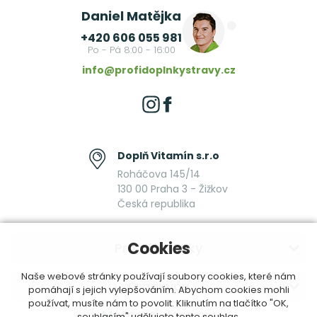
Daniel Matějka
+420 606 055 981
Po - Pá 8:00 - 16:00
info@profidoplnkystravy.cz
Doplň Vitamín s.r.o
Roháčova 145/14
130 00 Praha 3 - Žižkov
Česká republika
Cookies
Pro zákazníky
Naše webové stránky používají soubory cookies, které nám
O nákupu
pomáhají s jejich vylepšováním. Abychom cookies mohli
používat, musíte nám to povolit. Kliknutím na tlačítko "OK,
Možnosti dopravy
souhlasím" udělujete tento souhlas.