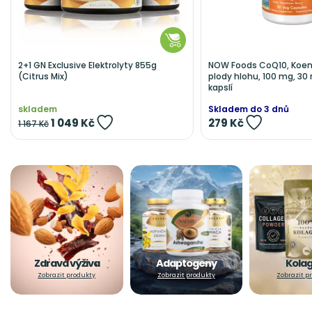
DO KOŠÍKU
DO KO
2+1 GN Exclusive Elektrolyty 855g
NOW Foods CoQ10, Koen
(Citrus Mix)
plody hlohu, 100 mg, 30 
kapslí
skladem
Skladem do 3 dnů
1 049 Kč
279 Kč
1 167 Kč
Zdravá výživa
Adaptogeny
Kola
Zobrazit produkty
Zobrazit produkty
Zobrazit p