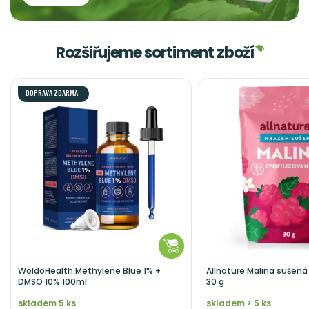
Rozšiřujeme sortiment zboží
DOPRAVA ZDARMA
DO KOŠÍKU
DO KO
WoldoHealth Methylene Blue 1% +
Allnature Malina sušen
DMSO 10% 100ml
30 g
skladem 5 ks
skladem > 5 ks