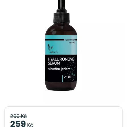
299 Kč
259
Kč