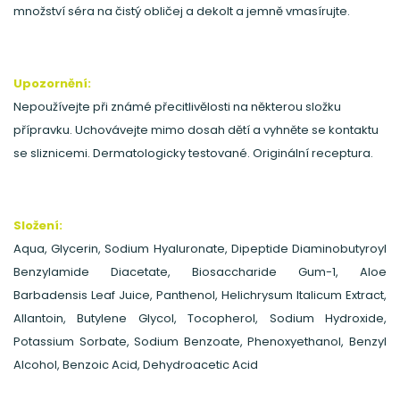
množství séra na čistý obličej a dekolt a jemně vmasírujte.
Upozornění:
Nepoužívejte při známé přecitlivělosti na některou složku
přípravku. Uchovávejte mimo dosah dětí a vyhněte se kontaktu
se sliznicemi. Dermatologicky testované. Originální receptura.
Složení:
Aqua, Glycerin, Sodium Hyaluronate, Dipeptide Diaminobutyroyl
Benzylamide Diacetate, Biosaccharide Gum-1, Aloe
Barbadensis Leaf Juice, Panthenol, Helichrysum Italicum Extract,
Allantoin, Butylene Glycol, Tocopherol, Sodium Hydroxide,
Potassium Sorbate, Sodium Benzoate, Phenoxyethanol, Benzyl
Alcohol, Benzoic Acid, Dehydroacetic Acid