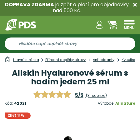
DOPRAVA ZDARMA
je zpět a platí pro objednávky
nad 500 Kč.
Hlavní stránka
Přírodní doplňky stravy
Antioxidanty
Kyselina 
Allskin Hyaluronové sérum s
hadím jedem 25 ml
5/5
(3 recenze)
Kód:
42021
Výrobce:
Allnature
SLEVA 13%