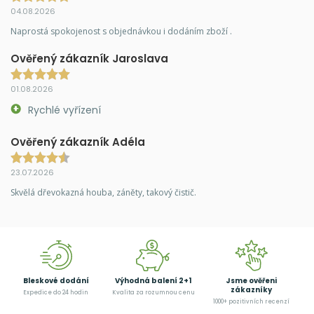
04.08.2026
Naprostá spokojenost s objednávkou i dodáním zboží .
Ověřený zákazník Jaroslava
01.08.2026
Rychlé vyřízení
Ověřený zákazník Adéla
23.07.2026
Skvělá dřevokazná houba, záněty, takový čistič.
Bleskové dodání
Výhodná balení 2+1
Jsme ověřeni
zákazníky
Expedice do 24 hodin
Kvalita za rozumnou cenu
1000+ pozitivních recenzí