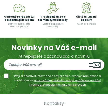
Odborné poradenství
Pravidelné akce s
Čisté a funkční
s osobním přístupem
rozmanitými dárečky
doplňky
máme vzdělání, praxi
Staráme se o naše
ručíme za kvalitu
a ochotu poradit
zákazníky
Novinky na Váš e-mail
Ať nepřijdete o žádnou akci či novinku
Přeji si dostávat informace o novinkách a akčních nabídkách a
souhlasím se
zpracováním osobních údajů za účelem zasílání
informací o speciálních akcích a slevách.
Kontakty