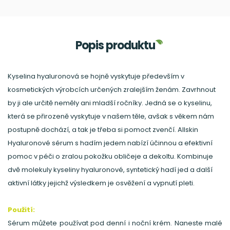
Popis produktu
Kyselina hyaluronová se hojně vyskytuje především v
kosmetických výrobcích určených zralejším ženám. Zavrhnout
by ji ale určitě neměly ani mladší ročníky. Jedná se o kyselinu,
která se přirozeně vyskytuje v našem těle, avšak s věkem nám
postupně dochází, a tak je třeba si pomoct zvenčí. Allskin
Hyaluronové sérum s hadím jedem nabízí účinnou a efektivní
pomoc v péči o zralou pokožku obličeje a dekoltu. Kombinuje
dvě molekuly kyseliny hyaluronové, syntetický hadí jed a další
aktivní látky jejichž výsledkem je osvěžení a vypnutí pleti.
Použití:
Sérum můžete používat pod denní i noční krém. Naneste malé