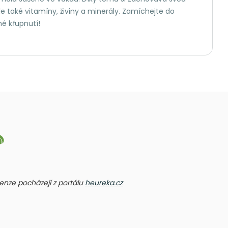
ale také vitamíny, živiny a minerály. Zamíchejte do
né křupnutí!
ecenze pocházejí z portálu
heureka.cz