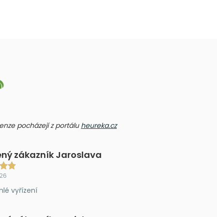
ecenze pocházejí z portálu
heureka.cz
ný zákazník Jaroslava
026
hlé vyřízení