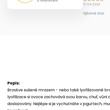
2 hodnocení
07.04.2026
Výborná chuť.
Popis:
Broskve sušené mrazem - nebo také lyofilizované br
lyofilizace si ovoce zachovává svou barvu, chuť, vůni
doslazovány. Nejlépe si je vychutnáte v jogurtech, mu