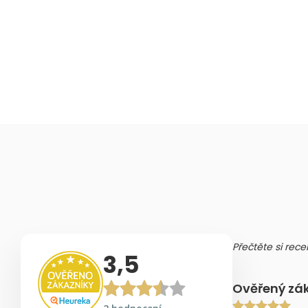
Přečtěte si rece
3,5
Ověřený zá