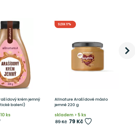
SLEVA 11%
Arašídový krém jemný
Allnature Arašídové máslo
A
tické balení)
jemné 220 g
c
10 ks
skladem > 5 ks
n
79 Kč
89 Kč
3