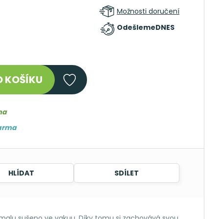
Možnosti doručení
Odešleme
DNES
 KOŠÍKU
ma
darma
HLÍDAT
SDÍLET
alu sušeno ve vakuu. Díky tomu si zachovává svou