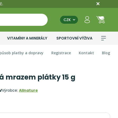
č.
CZK
VITAMÍNY A MINERÁLY
SPORTOVNÍ VÝŽIVA
působ platby a dopravy
Registrace
Kontakt
Blog
á mrazem plátky 15 g
 V
Výrobce:
Allnature