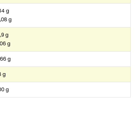
84 g
,08 g
,9 g
,06 g
,66 g
8 g
00 g