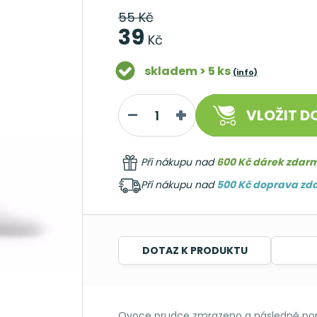
55 Kč
39
Kč
skladem > 5 ks
(info)
VLOŽIT
DO
Při nákupu nad
600 Kč dárek zdar
Při nákupu nad
500 Kč doprava z
DOTAZ K PRODUKTU
Ovoce prudce zmrazeno a následně pom