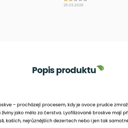
25.03.2025
Popis produktu
oskve – procházejí procesem, kdy je ovoce prudce zmra
 a živiny jako mělo za čerstva. Lyofilizované broskve maj
sli, kaších, nejrůznějších dezertech nebo i jen tak samot