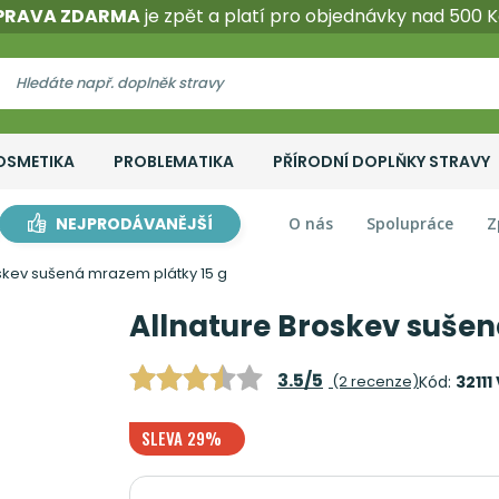
PRAVA ZDARMA
je zpět a platí pro objednávky nad 500 K
OSMETIKA
PROBLEMATIKA
PŘÍRODNÍ DOPLŇKY STRAVY
NEJPRODÁVANĚJŠÍ
O nás
Spolupráce
Z
oskev sušená mrazem plátky 15 g
Allnature Broskev sušen
3.5/5
(2 recenze)
Kód:
32111
SLEVA 29%