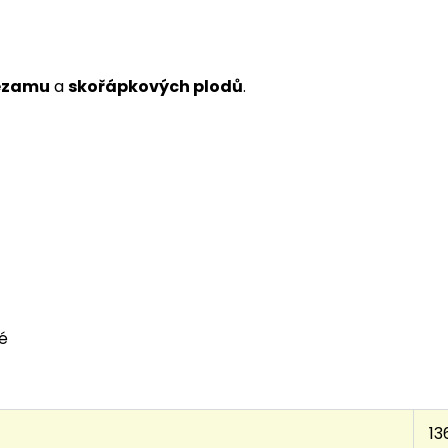
sezamu
a
skořápkových plodů
.
vé
13