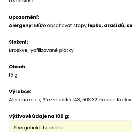
trvanlivost.
Upozornění:
Alergeny:
Může obsahovat stopy
lepku, arašídů, 
Složení:
Broskve, lyofilizované plátky.
Obsah:
15 g
Výrobce:
Allnature s.r.o, Březhradská 148, 503 32 Hradec Králo
Výživové údaje na 100 g:
Energetická hodnota