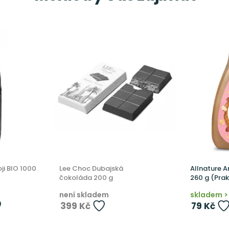
ji BIO 1000
Lee Choc Dubajská
Allnature 
čokoláda 200 g
260 g (Prak
není skladem
skladem > 
399 Kč
79 Kč