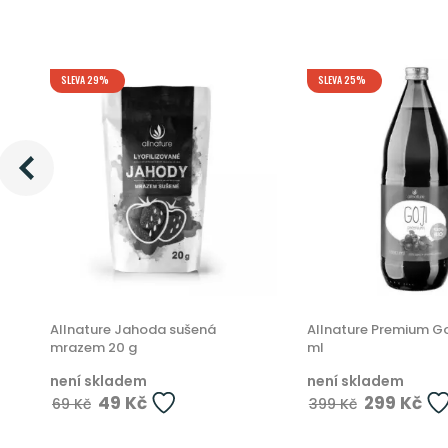
SLEVA 29%
SLEVA 25%
Allnature Jahoda sušená
Allnature Premium Go
mrazem 20 g
ml
není skladem
není skladem
49 Kč
299 Kč
69 Kč
399 Kč