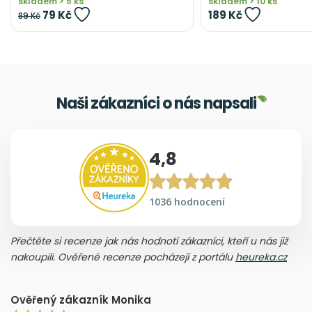
skladem > 5 ks
skladem > 10 ks
79 Kč
189 Kč
89 Kč
Naši zákazníci o nás napsali
4,8
1036 hodnocení
Přečtěte si recenze jak nás hodnotí zákazníci, kteří u nás již
nakoupili. Ověřené recenze pocházejí z portálu
heureka.cz
Ověřený zákazník Monika