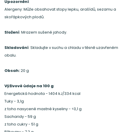
Upozornění
:
Alergeny: Může obsahovat stopy lepku, arašídů, sezamu a
skořápkových plodů.
Složení
: Mrazem sušené jahody.
Skladování
: Skladujte v suchu a chladu v těsně uzavřeném
obalu.
Obsah:
20 g
Výživové údaje na 100 g
:
Energetická hodnota - 1404 kJ/334 kcal
Tuky - 3,1g
z toho nasycené mastné kyseliny - <0,1 g
Sacharidy - 59 g
z toho cukry - 51 g
Bílkoviny - 7,2 g