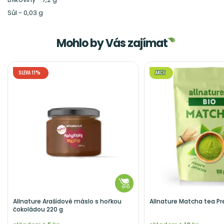
Sůl - 0,03 g
Mohlo by Vás zajímat
SLEVA 11%
AKCE
Allnature Arašídové máslo s hořkou
Allnature Matcha tea P
čokoládou 220 g