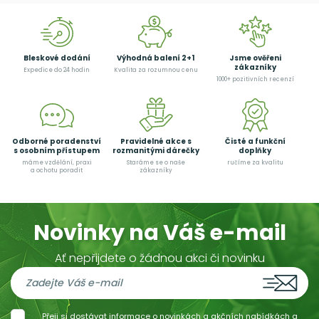
Bleskové dodání
Výhodná balení 2+1
Jsme ověřeni
zákazníky
Expedice do 24 hodin
Kvalita za rozumnou cenu
1000+ pozitivních recenzí
Odborné poradenství
Pravidelné akce s
Čisté a funkční
s osobním přístupem
rozmanitými dárečky
doplňky
máme vzdělání, praxi
Staráme se o naše
ručíme za kvalitu
a ochotu poradit
zákazníky
Novinky na Váš e-mail
Ať nepřijdete o žádnou akci či novinku
Přeji si dostávat informace o novinkách a akčních nabídkách a