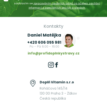
souhlasím se
zpracováním osobních údajů za účelem zasílání
informací o speciálních akcích a slevách.
Kontakty
Daniel Matějka
+420 606 055 981
Po - Pá 8:00 - 16:00
info@profidoplnkystravy.cz
Doplň Vitamín s.r.o
Roháčova 145/14
130 00 Praha 3 - Žižkov
Česká republika