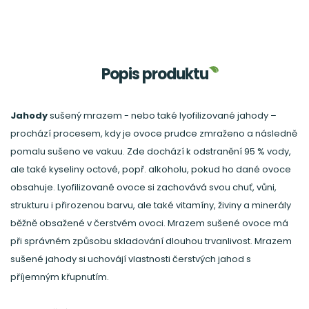
Popis produktu
Jahody
sušený mrazem - nebo také lyofilizované jahody –
prochází procesem, kdy je ovoce prudce zmraženo a následně
pomalu sušeno ve vakuu. Zde dochází k odstranění 95 % vody,
ale také kyseliny octové, popř. alkoholu, pokud ho dané ovoce
obsahuje. Lyofilizované ovoce si zachovává svou chuť, vůni,
strukturu i přirozenou barvu, ale také vitamíny, živiny a minerály
běžně obsažené v čerstvém ovoci. Mrazem sušené ovoce má
při správném způsobu skladování dlouhou trvanlivost. Mrazem
sušené jahody si uchovájí vlastnosti čerstvých jahod s
příjemným křupnutím.