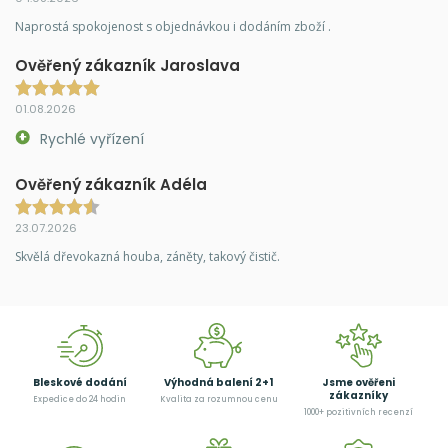
Naprostá spokojenost s objednávkou i dodáním zboží .
Ověřený zákazník Jaroslava
01.08.2026
Rychlé vyřízení
Ověřený zákazník Adéla
23.07.2026
Skvělá dřevokazná houba, záněty, takový čistič.
Bleskové dodání
Výhodná balení 2+1
Jsme ověřeni
zákazníky
Expedice do 24 hodin
Kvalita za rozumnou cenu
1000+ pozitivních recenzí