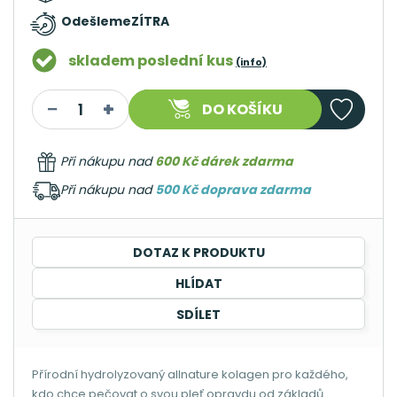
Odešleme
ZÍTRA
skladem poslední kus
(info)
DO KOŠÍKU
Při nákupu nad
600 Kč dárek zdarma
Při nákupu nad
500 Kč doprava zdarma
DOTAZ K PRODUKTU
HLÍDAT
SDÍLET
Přírodní hydrolyzovaný allnature kolagen pro každého,
kdo chce pečovat o svou pleť opravdu od základů.