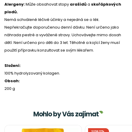
Alergeny:
Může obsahovat stopy
arašídů
a
skořápkových
plodů.
Nemá schválené léčivé účinky a nejedná se o lék.
Nepřekračujte doporučenou denní dávku. Není určeno jako
náhrada pestré a vyvážené stravy. Uchovávejte mimo dosah
dětí. Není určeno pro děti do 3 let. Těhotné a kojící ženy musí
použití přípravku konzultovat se svým lékařem.
Složení:
100% hydrolyzovaný kolagen.
Obsah:
200 g
Mohlo by Vás zajímat
SLEVA 11%