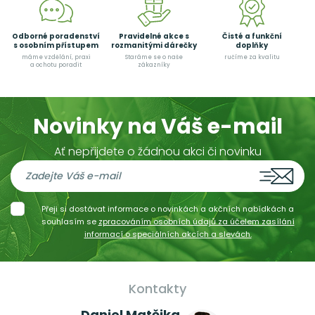
Odborné poradenství
Pravidelné akce s
Čisté a funkční
s osobním přístupem
rozmanitými dárečky
doplňky
máme vzdělání, praxi
Staráme se o naše
ručíme za kvalitu
a ochotu poradit
zákazníky
Novinky na Váš e-mail
Ať nepřijdete o žádnou akci či novinku
Přeji si dostávat informace o novinkách a akčních nabídkách a
souhlasím se
zpracováním osobních údajů za účelem zasílání
informací o speciálních akcích a slevách.
Kontakty
Daniel Matějka