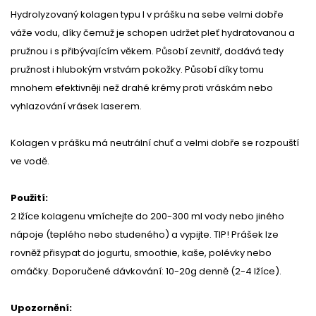
Hydrolyzovaný kolagen typu I v prášku na sebe velmi dobře
váže vodu, díky čemuž je schopen udržet pleť hydratovanou a
pružnou i s přibývajícím věkem. Působí zevnitř, dodává tedy
pružnost i hlubokým vrstvám pokožky. Působí díky tomu
mnohem efektivněji než drahé krémy proti vráskám nebo
vyhlazování vrásek laserem.
Kolagen v prášku má neutrální chuť a velmi dobře se rozpouští
ve vodě.
Použití:
2 lžíce kolagenu vmíchejte do 200-300 ml vody nebo jiného
nápoje (teplého nebo studeného) a vypijte. TIP! Prášek lze
rovněž přisypat do jogurtu, smoothie, kaše, polévky nebo
omáčky. Doporučené dávkování: 10-20g denně (2-4 lžíce).
Upozornění: