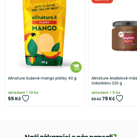
Allnature Sušené mango plátky 40 g
Allnature Arašídové más
čokoládou 220 g
skladem > 10 ks
skladem > 5 ks
55 Kč
79 Kč
89 Kč