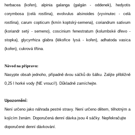
herbacea (kořen), alpinia galanga (galgán - oddenek), hedyotis
corymbosa (celá rostlina), evolvulus alsinoides (vyvinutec - celá
rostlina), carum copticum (kmín koptský-semena), coriandrum sativum
(koriandr setý - semeno), coscinium fenestratum (kolumbské dřevo -
stopka), glycyrrhiza glabra (lékořice lysá - kořen), adhatoda vasica
(kořen), cukrová třtina.
Návod na přípravu:
Nasypte obsah jednoho, případně dvou sáčků do šálku. Zalijte přibližně
0,25 l horké vody (NE vroucí!). Důkladně zamíchejte.
Upozornění:
Není určeno jako náhrada pestré stravy. Není určeno dětem, těhotným a
kojícím ženám. Doporučená denní dávka jsou 4 sáčky. Nepřekračujte
doporučené denní dávkování.