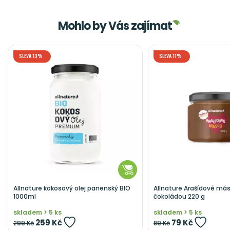
Mohlo by Vás zajímat
SLEVA 13%
SLEVA 11%
Allnature kokosový olej panenský BIO
Allnature Arašídové más
1000ml
čokoládou 220 g
skladem > 5 ks
skladem > 5 ks
259 Kč
79 Kč
299 Kč
89 Kč