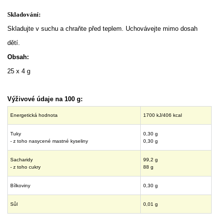
Skladování:
Skladujte v suchu a chraňte před teplem. Uchovávejte mimo dosah
dětí.
Obsah:
25 x 4 g
Výživové údaje na 100 g:
Energetická hodnota
1700 kJ/406 kcal
Tuky
0,30 g
- z toho nasycené mastné kyseliny
0,30 g
Sacharidy
99,2 g
- z toho cukry
88 g
Bílkoviny
0,30 g
Sůl
0,01 g