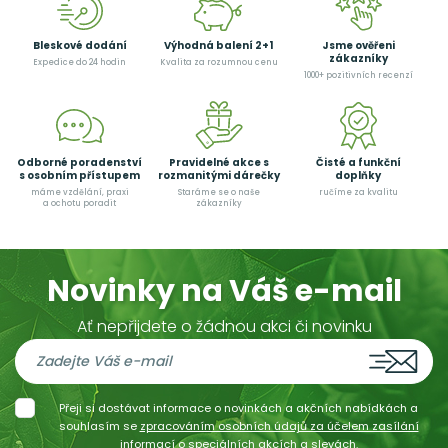
Bleskové dodání
Výhodná balení 2+1
Jsme ověřeni
zákazníky
Expedice do 24 hodin
Kvalita za rozumnou cenu
1000+ pozitivních recenzí
Odborné poradenství
Pravidelné akce s
Čisté a funkční
s osobním přístupem
rozmanitými dárečky
doplňky
máme vzdělání, praxi
Staráme se o naše
ručíme za kvalitu
a ochotu poradit
zákazníky
Novinky na Váš e-mail
Ať nepřijdete o žádnou akci či novinku
Přeji si dostávat informace o novinkách a akčních nabídkách a
souhlasím se
zpracováním osobních údajů za účelem zasílání
informací o speciálních akcích a slevách.