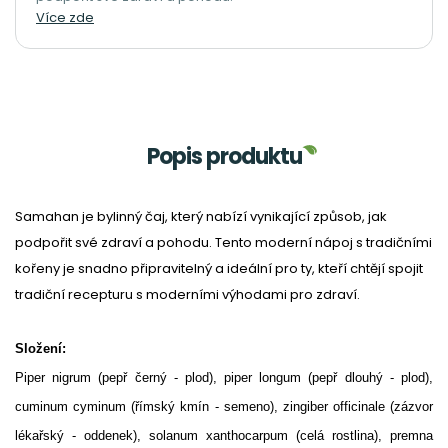
Více zde
Popis produktu
Samahan je bylinný čaj, který nabízí vynikající způsob, jak
podpořit své zdraví a pohodu. Tento moderní nápoj s tradičními
kořeny je snadno připravitelný a ideální pro ty, kteří chtějí spojit
tradiční recepturu s moderními výhodami pro zdraví.
Složení:
Piper nigrum (pepř černý - plod), piper longum (pepř dlouhý - plod),
cuminum cyminum (římský kmín - semeno), zingiber officinale (zázvor
lékařský - oddenek), solanum xanthocarpum (celá rostlina), premna