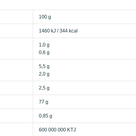
100 g
1460 kJ / 344 kcal
1,0 g
0,6 g
5,5 g
2,0 g
2,5 g
77 g
0,85 g
600 000 000 KTJ