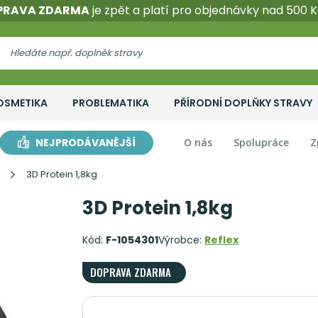
PRAVA ZDARMA
je zpět a platí pro objednávky nad 500 K
OSMETIKA
PROBLEMATIKA
PŘÍRODNÍ DOPLŇKY STRAVY
NEJPRODÁVANĚJŠÍ
O nás
Spolupráce
Z
3D Protein 1,8kg
3D Protein 1,8kg
Kód:
F-1054301
Výrobce:
Reflex
DOPRAVA ZDARMA