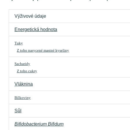
Výživové údaje
Energetická hodnota
Tuky
Z toho nasycené mastné kyseliny
Sacharidy
Z toho cukry
Vláknina
Bílkoviny
Sůl
Bifidobacterium Bifidum