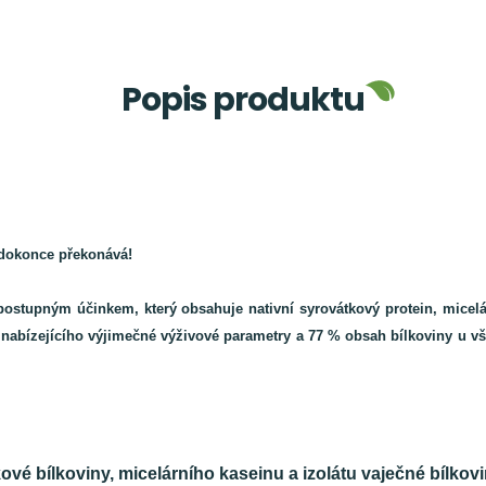
Popis produktu
 dokonce překonává!
 postupným účinkem, který obsahuje nativní syrovátkový protein, micelá
nabízejícího výjimečné výživové parametry a 77 % obsah bílkoviny u vše
kové bílkoviny, micelárního kaseinu a izolátu vaječné bílko