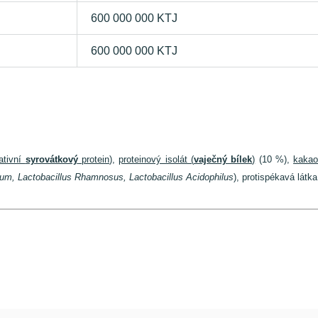
600 000 000 KTJ
600 000 000 KTJ
ativní
syrovátkový
protein
),
proteinový isolát (
vaječný bílek
)
(10 %),
kakao
dum, Lactobacillus Rhamnosus, Lactobacillus Acidophilus
), protispékavá látka