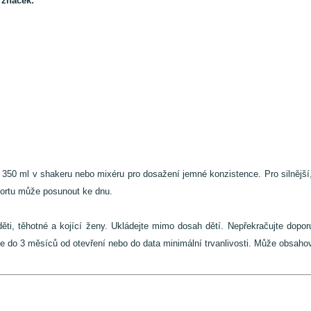
 značek:
 350 ml v shakeru nebo mixéru pro dosažení jemné konzistence. Pro silnějš
ortu může posunout ke dnu.
i, těhotné a kojící ženy. Ukládejte mimo dosah dětí. Nepřekračujte dopor
e do 3 měsíců od otevření nebo do data minimální trvanlivosti. Může obsahov