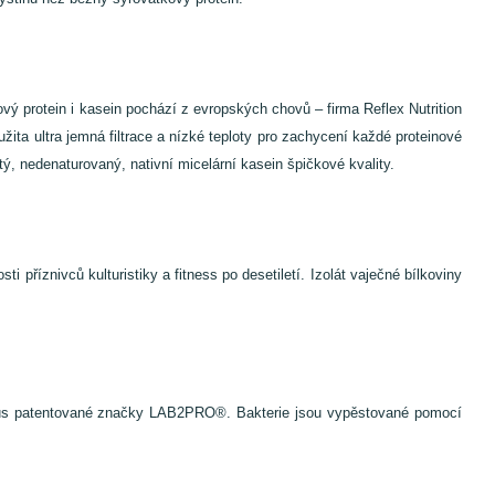
ový protein i kasein pochází z evropských chovů – firma Reflex Nutrition
ita ultra jemná filtrace a nízké teploty pro zachycení každé proteinové
tý, nedenaturovaný, nativní micelární kasein špičkové kvality.
 příznivců kulturistiky a fitness po desetiletí. Izolát vaječné bílkoviny
mnosus patentované značky LAB2PRO®. Bakterie jsou vypěstované pomocí