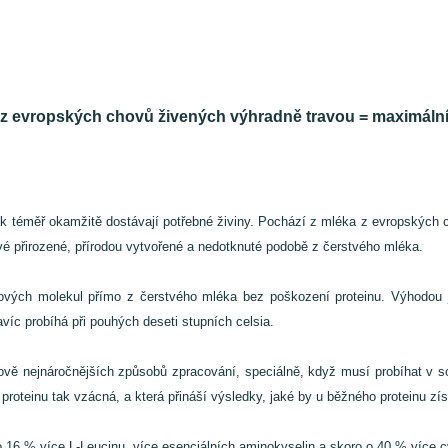
v z evropských chovů živených výhradně travou = maximální
tak téměř okamžitě dostávají potřebné živiny. Pochází z mléka z evropských ch
své přirozené, přírodou vytvořené a nedotknuté podobě z čerstvého mléka.
ových molekul přímo z čerstvého mléka bez poškození proteinu. Výhodou j
víc probíhá při pouhých deseti stupních celsia.
vě nejnáročnějších způsobů zpracování, speciálně, když musí probíhat v s
 u proteinu tak vzácná, a která přináší výsledky, jaké by u běžného proteinu
16 % více L-Leucinu, více esenciálních aminokyselin a skoro o 40 % více c