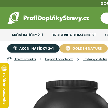
DO
AKČNÍ BALÍČKY 2+1
DROGERIE A DOMÁCNOST
K
AKČNÍ NABÍDKY 2+1
GOLDEN NATURE
Hlavní stránka
Import Foractiv.cz
Proteiny ostatní