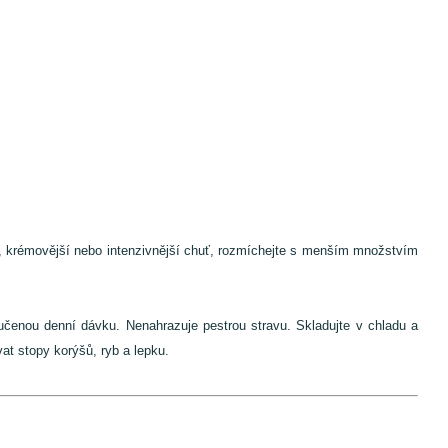
í, krémovější nebo intenzivnější chuť, rozmíchejte s menším množstvím
učenou denní dávku. Nenahrazuje pestrou stravu. Skladujte v chladu a
at stopy korýšů, ryb a lepku.