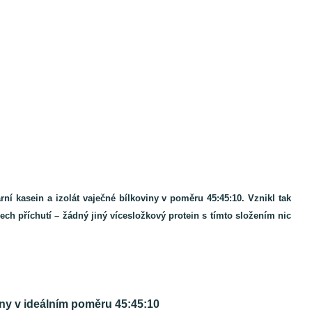
rní kasein a izolát vaječné bílkoviny v poměru 45:45:10. Vznikl tak
ch příchutí – žádný jiný vícesložkový protein s tímto složením nic
viny v ideálním poměru 45:45:10