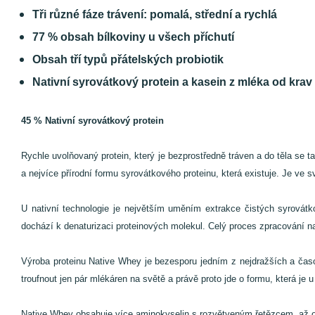
Tři různé fáze trávení: pomalá, střední a rychlá
77 % obsah bílkoviny u všech příchutí
Obsah tří typů přátelských probiotik
Nativní syrovátkový protein a kasein z mléka od kra
45 % Nativní syrovátkový protein
Rychle uvolňovaný protein, který je bezprostředně tráven a do těla se 
a nejvíce přírodní formu syrovátkového proteinu, která existuje. Je ve 
U nativní technologie je největším uměním extrakce čistých syrovátk
dochází k denaturizaci proteinových molekul. Celý proces zpracování na
Výroba proteinu Native Whey je bezesporu jedním z nejdražších a časo
troufnout jen pár mlékáren na světě a právě proto jde o formu, která je
Native Whey obsahuje více aminokyselin s rozvětveným řetězcem, až o 