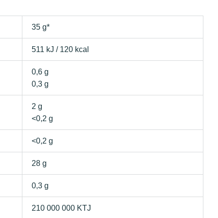
35 g*
511 kJ / 120 kcal
0,6 g
0,3 g
2 g
<0,2 g
<0,2 g
28 g
0,3 g
210 000 000 KTJ