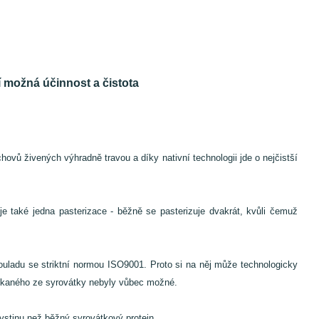
 možná účinnost a čistota
ovů živených výhradně travou a díky nativní technologii jde o nejčistší
e také jedna pasterizace - běžně se pasterizuje dvakrát, kvůli čemuž
ouladu se striktní normou ISO9001. Proto si na něj může technologicky
 získaného ze syrovátky nebyly vůbec možné.
ystinu než běžný syrovátkový protein.