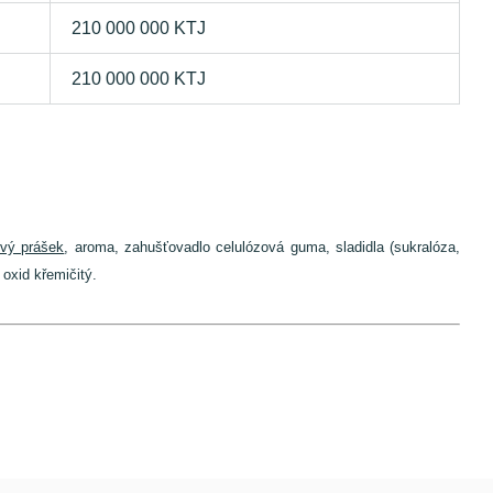
210 000 000 KTJ
210 000 000 KTJ
vý prášek
, aroma, zahušťovadlo celulózová guma, sladidla (sukralóza,
 oxid křemičitý.