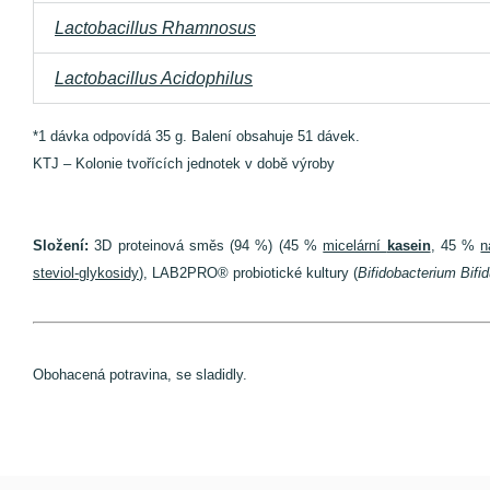
Lactobacillus Rhamnosus
Lactobacillus Acidophilus
*1 dávka odpovídá 35 g. Balení obsahuje 51 dávek.
KTJ – Kolonie tvořících jednotek v době výroby
Složení:
3D proteinová směs (94 %) (45 %
micelární
kasein
, 45 %
n
steviol-glykosidy
), LAB2PRO® probiotické kultury (
Bifidobacterium Bifi
Obohacená potravina, se sladidly.