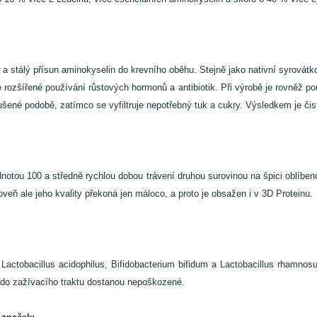
 a stálý přísun aminokyselin do krevního oběhu. Stejně jako nativní syrovátk
zšířené používání růstových hormonů a antibiotik. Při výrobě je rovněž použ
ušené podobě, zatímco se vyfiltruje nepotřebný tuk a cukry. Výsledkem je čis
tou 100 a středně rychlou dobou trávení druhou surovinou na špici oblíbenosti
veň ale jeho kvality překoná jen máloco, a proto je obsažen i v 3D Proteinu.
hů Lactobacillus acidophilus, Bifidobacterium bifidum a Lactobacillus rha
se do zažívacího traktu dostanou nepoškozené.