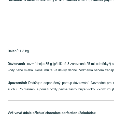
Srovnání % obsahu bílkoviny u 3D Proteinu a dvou proteinů jiných
Balení:
1,8 kg
Dávkování:
rozmíchejte 35 g (přibližně 3 zarovnané 25 ml odměrky*) s
vody nebo mléka. Konzumujte 23 dávky denně. *odměrka během transp
Upozornění:
Dodržujte doporučený postup dávkování! Nevhodné pro dět
suchu. Po otevření a použití vždy pevně zašroubujte víčko. Zkonzumujt
Výživové údaje příchuť chocolate perfection (čokoláda):