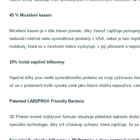
45 % Micelární kasein
Micelární kasein je v těle tráven pomalu, díky čemuž zajišťuje postupný
nedováží mléčné nebo syrovátkové produkty z USA, neboť je tam hojně ro
molekuly, která se v čerstvém mléce vyskytuje, v její přirozené a nepor
10% Izolát vaječné bílkoviny
Vaječné bílky jsou vedle syrovátkového proteinu se svojí výživovou hodno
už se v proteinech kvůli vysoké ceně jako hlavní složka nepoužívá, záro
Patented LAB2PRO® Friendly Bacteria
3D Protein kromě trojfázové formule obsahuje přátelské bakterie dru
speciální technologie, díky níž získávají ochranu, která zajišťuje, že 