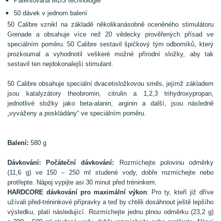
Patentovaná MDS technologie
50 dávek v jednom balení
50 Calibre vznikl na základě několikanásobně oceněného stimulátoru
Grenade a obsahuje více než 20 vědecky prověřených přísad ve
speciálním poměru. 50 Calibre sestavil špičkový tým odborníků, který
prozkoumal a vyhodnotil veškeré možné přírodní složky, aby tak
sestavil ten nejdokonalejší stimulant.
50 Calibre obsahuje speciální dvacetisložkovou směs, jejímž základem
jsou katalyzátory theobromin, citrulin a 1,2,3 trihydroxypropan,
jednotlivé složky jako beta-alanin, arginin a další, jsou následně
„vyváženy a poskládány“ ve speciálním poměru.
Balení:
580 g
Dávkování:
Počáteční dávkování:
Rozmíchejte polovinu odměrky
(11,6 g) ve 150 – 250 ml studené vody, dobře rozmíchejte nebo
protřepte. Nápoj vypijte asi 30 minut před tréninkem.
HARDCORE dávkování pro maximální výkon
: Pro ty, kteří již dříve
užívali před-tréninkové přípravky a teď by chtěli dosáhnout ještě lepšího
výsledku, platí následující. Rozmíchejte jednu plnou odměrku (23,2 g)