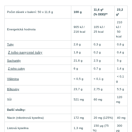
11,6 g*
23,2
Počet dávek v balení: 50 x 11,6 g
100 g
(% DDD)**
g*
210
905 kJ /
105 kJ /
kJ /
Energetická hodnota
216 kcal
25 kcal
50
kcal
Tuky
2,6 g
0,3 g
0,6 g
Z toho nasycené tuky
1,8 g
0,2 g
0,4 g
Sacharidy
21,6 g
2,5 g
5 g
Z toho cukry
6 g
0,7 g
1,4 g
< 0,1
Vláknina
< 0,5 g
< 0,1 g
g
Bílkoviny
23,7 g
2,75 g
5,5 g
120
Sůl
521 mg
60 mg
mg
Další složky:
Niacin (nikotinová kyselina)
172 mg
20 mg (125%)
40 mg
150 µg (75
300
Listová kyselina
1,3 mg
%)
µg