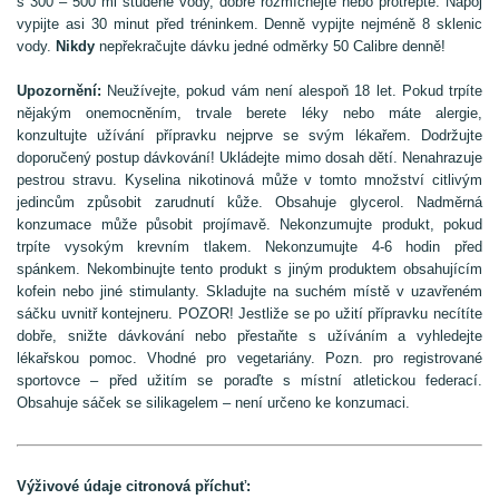
s 300 – 500 ml studené vody, dobře rozmíchejte nebo protřepte. Nápoj
vypijte asi 30 minut před tréninkem. Denně vypijte nejméně 8 sklenic
vody.
Nikdy
nepřekračujte dávku jedné odměrky 50 Calibre denně!
Upozornění:
Neužívejte, pokud vám není alespoň 18 let. Pokud trpíte
nějakým onemocněním, trvale berete léky nebo máte alergie,
konzultujte užívání přípravku nejprve se svým lékařem. Dodržujte
doporučený postup dávkování! Ukládejte mimo dosah dětí. Nenahrazuje
pestrou stravu. Kyselina nikotinová může v tomto množství citlivým
jedincům způsobit zarudnutí kůže. Obsahuje glycerol. Nadměrná
konzumace může působit projímavě. Nekonzumujte produkt, pokud
trpíte vysokým krevním tlakem. Nekonzumujte 4-6 hodin před
spánkem. Nekombinujte tento produkt s jiným produktem obsahujícím
kofein nebo jiné stimulanty. Skladujte na suchém místě v uzavřeném
sáčku uvnitř kontejneru. POZOR! Jestliže se po užití přípravku necítíte
dobře, snižte dávkování nebo přestaňte s užíváním a vyhledejte
lékařskou pomoc. Vhodné pro vegetariány. Pozn. pro registrované
sportovce – před užitím se poraďte s místní atletickou federací.
Obsahuje sáček se silikagelem – není určeno ke konzumaci.
Výživové údaje citronová příchuť: