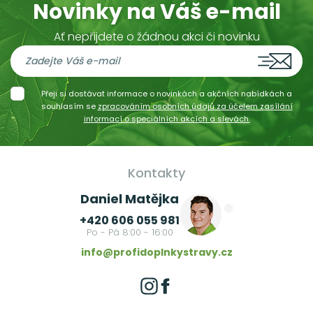
Novinky na Váš e-mail
Ať nepřijdete o žádnou akci či novinku
Přeji si dostávat informace o novinkách a akčních nabídkách a
souhlasím se
zpracováním osobních údajů za účelem zasílání
informací o speciálních akcích a slevách.
Kontakty
Daniel Matějka
+420 606 055 981
Po - Pá 8:00 - 16:00
info@profidoplnkystravy.cz