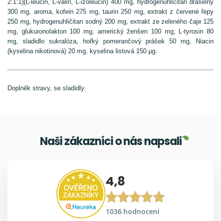
2:1:1)(L-leucin, L-valin, L-izoleucin) 400 mg, hydrogenuhličitan draselný
300 mg, aroma, kofein 275 mg, taurin 250 mg, extrakt z červené řepy
250 mg, hydrogenuhličitan sodný 200 mg, extrakt ze zeleného čaje 125
mg, glukuronolakton 100 mg, americký ženšen 100 mg, L-tyrosin 80
mg, sladidlo sukralóza, hořký pomerančový prášek 50 mg, Niacin
(kyselina nikotinová) 20 mg, kyselina listová 150 μg.
Doplněk stravy, se sladidly.
Naši zákazníci o nás napsali
4,8
1036 hodnocení