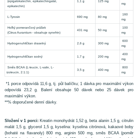
(epigalokatechin, epikatechingalát,
1,1 g
125 mg
mg
epikatechin)
160
L-Tyrosin
690 mg
80 mg
mg
Hořký pomerančový prášek
100
431 mg
50 mg
(Citrus Aurantium - obsahuje synefrin)
mg
600
Hydrogenuhličitan draselný
2,6 g
300 mg
mg
400
Hydrogenuhličitan sodný
1,7 g
200 mg
mg
Směs BCAA (L-leucin, L-valin, L-
800
3,5 g
400 mg
izoleucin, 2:1:1)
mg
*1 porce odpovídá 11,6 g, tj. půl balíčku; 1 dávka pro maximální výkon
odpovídá 23,2 g. Balení obsahuje 50 dávek nebo 25 dávek pro
maximální výkon.
**% doporučené denní dávky.
Složení v 1 porci:
Kreatin monohydrát 1,52 g, beta alanin 1,5 g, citrulin
malát 1,5 g, glycerol 1,5 g, kyselina: kyselina citrónová, kakaové boby
(bohaté na flavanoly) 800 mg, arginin 500 mg, směs BCAA (poměr