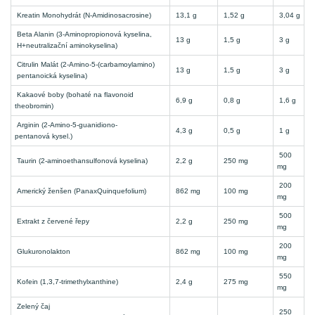
Kreatin Monohydrát (N-Amidinosacrosine)
13,1 g
1,52 g
3,04 g
Beta Alanin (3-Aminopropionová kyselina,
13 g
1,5 g
3 g
H+neutralizační aminokyselina)
Citrulin Malát (2-Amino-5-(carbamoylamino)
13 g
1,5 g
3 g
pentanoická kyselina)
Kakaové boby (bohaté na flavonoid
6,9 g
0,8 g
1,6 g
theobromin)
Arginin (2-Amino-5-guanidiono-
4,3 g
0,5 g
1 g
pentanová kysel.)
500
Taurin (2-aminoethansulfonová kyselina)
2,2 g
250 mg
mg
200
Americký ženšen (PanaxQuinquefolium)
862 mg
100 mg
mg
500
Extrakt z červené řepy
2,2 g
250 mg
mg
200
Glukuronolakton
862 mg
100 mg
mg
550
Kofein (1,3,7-trimethylxanthine)
2,4 g
275 mg
mg
Zelený čaj
250