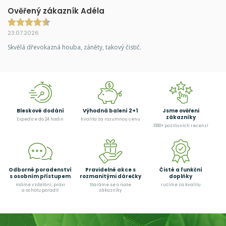
Ověřený zákazník Adéla
23.07.2026
Skvělá dřevokazná houba, záněty, takový čistič.
Bleskové dodání
Výhodná balení 2+1
Jsme ověřeni
zákazníky
Expedice do 24 hodin
Kvalita za rozumnou cenu
1000+ pozitivních recenzí
Odborné poradenství
Pravidelné akce s
Čisté a funkční
s osobním přístupem
rozmanitými dárečky
doplňky
máme vzdělání, praxi
Staráme se o naše
ručíme za kvalitu
a ochotu poradit
zákazníky