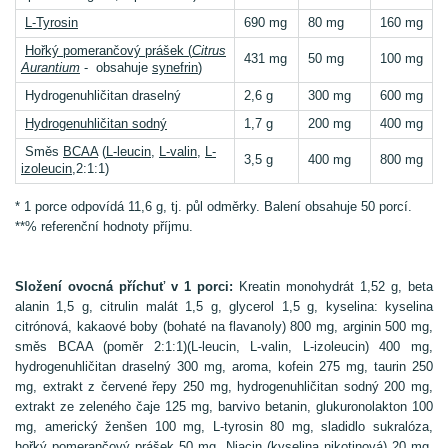
L-Tyrosin
690 mg
80 mg
160 mg
Hořký pomerančový prášek (
Citrus
431 mg
50 mg
100 mg
Aurantium
- obsahuje
synefrin
)
Hydrogenuhličitan draselný
2,6 g
300 mg
600 mg
Hydrogenuhličitan sodný
1,7 g
200 mg
400 mg
Směs
BCAA
(
L-leucin
,
L-valin
,
L-
3,5 g
400 mg
800 mg
izoleucin
,2:1:1)
* 1 porce odpovídá 11,6 g, tj. půl odměrky. Balení obsahuje 50 porcí.
**% referenční hodnoty příjmu.
Složení ovocná příchuť v 1 porci:
Kreatin monohydrát 1,52 g, beta
alanin 1,5 g, citrulin malát 1,5 g, glycerol 1,5 g, kyselina: kyselina
citrónová, kakaové boby (bohaté na flavanoly) 800 mg, arginin 500 mg,
směs BCAA (poměr 2:1:1)(L-leucin, L-valin, L-izoleucin) 400 mg,
hydrogenuhličitan draselný 300 mg, aroma, kofein 275 mg, taurin 250
mg, extrakt z červené řepy 250 mg, hydrogenuhličitan sodný 200 mg,
extrakt ze zeleného čaje 125 mg, barvivo betanin, glukuronolakton 100
mg, americký ženšen 100 mg, L-tyrosin 80 mg, sladidlo sukralóza,
hořký pomerančový prášek 50 mg, Niacin (kyselina nikotinová) 20 mg,