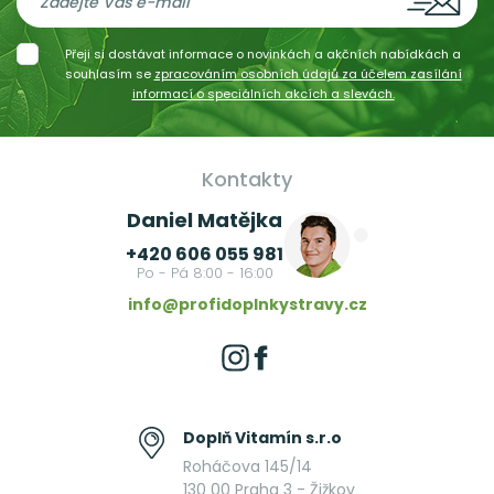
Přeji si dostávat informace o novinkách a akčních nabídkách a
souhlasím se
zpracováním osobních údajů za účelem zasílání
informací o speciálních akcích a slevách.
Kontakty
Daniel Matějka
+420 606 055 981
Po - Pá 8:00 - 16:00
info@profidoplnkystravy.cz
Doplň Vitamín s.r.o
Roháčova 145/14
130 00 Praha 3 - Žižkov