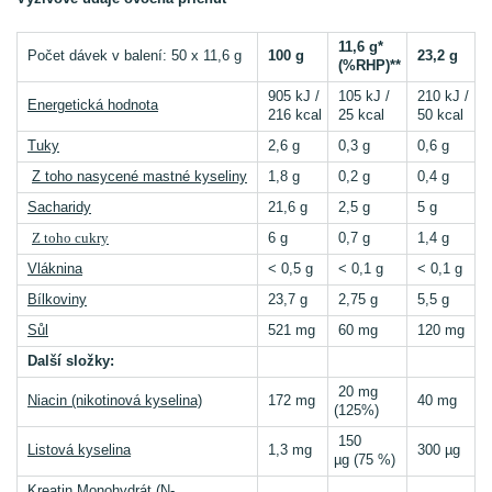
11,6 g*
Počet dávek v balení: 50 x 11,6 g
100 g
23,2 g
(%RHP)**
905 kJ /
105 kJ /
210 kJ /
Energetická hodnota
216 kcal
25 kcal
50 kcal
Tuky
2,6 g
0,3 g
0,6 g
Z toho nasycené mastné kyseliny
1,8 g
0,2 g
0,4 g
Sacharidy
21,6 g
2,5 g
5 g
Z
toho cukry
6 g
0,7 g
1,4 g
Vláknina
< 0,5 g
< 0,1 g
< 0,1 g
Bílkoviny
23,7 g
2,75 g
5,5 g
Sůl
521 mg
60 mg
120 mg
Další složky:
20 mg
Niacin (nikotinová kyselina)
172 mg
40 mg
(125%)
150
Listová kyselina
1,3 mg
300 µg
µg (75 %)
Kreatin Monohydrát
(N-