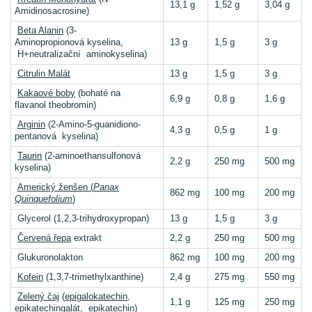
13,1 g
1,52 g
3,04 g
Amidinosacrosine)
Beta Alanin
(3-
Aminopropionová kyselina,
13 g
1,5 g
3 g
H+neutralizační aminokyselina)
Citrulin Malát
13 g
1,5 g
3 g
Kakaové boby
(bohaté na
6,9 g
0,8 g
1,6 g
flavanol theobromin)
Arginin
(2-Amino-5-guanidiono-
4,3 g
0,5 g
1 g
pentanová kyselina)
Taurin
(2-aminoethansulfonová
2,2 g
250 mg
500 mg
kyselina)
Americký ženšen (
Panax
862 mg
100 mg
200 mg
Quinquefolium
)
Glycerol (1,2,3-trihydroxypropan)
13 g
1,5 g
3 g
Červená řepa
extrakt
2,2 g
250 mg
500 mg
Glukuronolakton
862 mg
100 mg
200 mg
Kofein
(1,3,7-trimethylxanthine)
2,4 g
275 mg
550 mg
Zelený čaj
(
epigalokatechin
,
1,1 g
125 mg
250 mg
epikatechingalát, epikatechin)