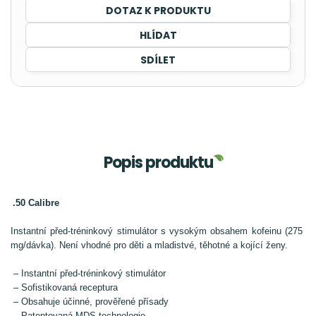
DOTAZ K PRODUKTU
HLÍDAT
SDÍLET
Popis produktu
.50 Calibre
Instantní před-tréninkový stimulátor s vysokým obsahem kofeinu
(275
mg/dávka). Není vhodné pro děti a mladistvé, těhotné a kojící ženy.
– Instantní před-tréninkový stimulátor
– Sofistikovaná receptura
– Obsahuje účinné, prověřené přísady
– Patentovaná MDS technologie