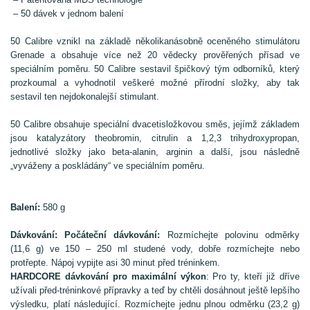
– 50 dávek v jednom balení
50 Calibre vznikl na základě několikanásobně oceněného stimulátoru
Grenade a obsahuje více než 20 vědecky prověřených přísad ve
speciálním poměru. 50 Calibre sestavil špičkový tým odborníků, který
prozkoumal a vyhodnotil veškeré možné přírodní složky, aby tak
sestavil ten nejdokonalejší stimulant.
50 Calibre obsahuje speciální dvacetisložkovou směs, jejímž základem
jsou katalyzátory theobromin, citrulin a 1,2,3 trihydroxypropan,
jednotlivé složky jako beta-alanin, arginin a další, jsou následně
„vyváženy a poskládány“ ve speciálním poměru.
Balení:
580 g
Dávkování:
Počáteční dávkování:
Rozmíchejte polovinu odměrky
(11,6 g) ve 150 – 250 ml studené vody, dobře rozmíchejte nebo
protřepte. Nápoj vypijte asi 30 minut před tréninkem.
HARDCORE dávkování pro maximální výkon
: Pro ty, kteří již dříve
užívali před-tréninkové přípravky a teď by chtěli dosáhnout ještě lepšího
výsledku, platí následující. Rozmíchejte jednu plnou odměrku (23,2 g)