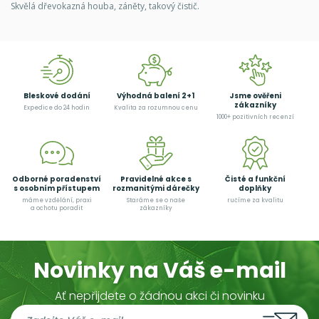
Skvělá dřevokazná houba, záněty, takový čistič.
Bleskové dodání
Výhodná balení 2+1
Jsme ověřeni
zákazníky
Expedice do 24 hodin
Kvalita za rozumnou cenu
1000+ pozitivních recenzí
Odborné poradenství
Pravidelné akce s
Čisté a funkční
s osobním přístupem
rozmanitými dárečky
doplňky
máme vzdělání, praxi
Staráme se o naše
ručíme za kvalitu
a ochotu poradit
zákazníky
Novinky na Váš e-mail
Ať nepřijdete o žádnou akci či novinku