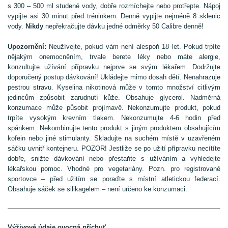
s 300 – 500 ml studené vody, dobře rozmíchejte nebo protřepte. Nápoj
vypijte asi 30 minut před tréninkem. Denně vypijte nejméně 8 sklenic
vody.
Nikdy
nepřekračujte dávku jedné odměrky 50 Calibre denně!
Upozornění:
Neužívejte, pokud vám není alespoň 18 let. Pokud trpíte
nějakým onemocněním, trvale berete léky nebo máte alergie,
konzultujte užívání přípravku nejprve se svým lékařem. Dodržujte
doporučený postup dávkování! Ukládejte mimo dosah dětí. Nenahrazuje
pestrou stravu. Kyselina nikotinová může v tomto množství citlivým
jedincům způsobit zarudnutí kůže. Obsahuje glycerol. Nadměrná
konzumace může působit projímavě. Nekonzumujte produkt, pokud
trpíte vysokým krevním tlakem. Nekonzumujte 4-6 hodin před
spánkem. Nekombinujte tento produkt s jiným produktem obsahujícím
kofein nebo jiné stimulanty. Skladujte na suchém místě v uzavřeném
sáčku uvnitř kontejneru. POZOR! Jestliže se po užití přípravku necítíte
dobře, snižte dávkování nebo přestaňte s užíváním a vyhledejte
lékařskou pomoc. Vhodné pro vegetariány. Pozn. pro registrované
sportovce – před užitím se poraďte s místní atletickou federací.
Obsahuje sáček se silikagelem – není určeno ke konzumaci.
Výživové údaje ovocná příchuť