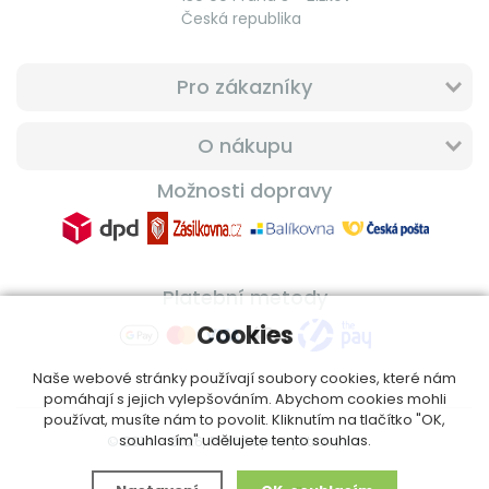
Česká republika
Pro zákazníky
O nákupu
Možnosti dopravy
Platební metody
Cookies
Naše webové stránky používají soubory cookies, které nám
pomáhají s jejich vylepšováním. Abychom cookies mohli
používat, musíte nám to povolit. Kliknutím na tlačítko "OK,
souhlasím" udělujete tento souhlas.
© 2014 - 2026, ProfiDoplnkyStravy.cz