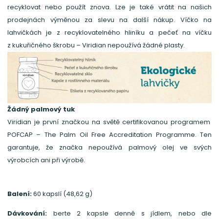
recyklovat nebo použít znova. Lze je také vrátit na našich
prodejnách výměnou za slevu na další nákup. Víčko na
lahvičkách je z recyklovatelného hliníku a pečeť na víčku
z kukuřičného škrobu – Viridian nepoužívá žádné plasty.
Žádný palmový tuk
Viridian je první značkou na světě certifikovanou programem
POFCAP – The Palm Oil Free Accreditation Programme. Ten
garantuje, že značka nepoužívá palmový olej ve svých
výrobcích ani při výrobě.
Balení:
60 kapslí (48,62 g)
Dávkování:
berte 2 kapsle denně s jídlem, nebo dle