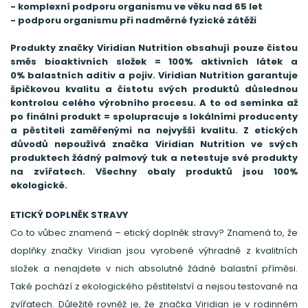
- komplexní podporu organismu ve věku nad 65 let
- podporu organismu při nadměrné fyzické zátěži
Produkty značky Viridian Nutrition obsahují pouze čistou
směs bioaktivních složek = 100% aktivních látek a
0% balastních aditiv a pojiv. Viridian Nutrition garantuje
špičkovou kvalitu a čistotu svých produktů důslednou
kontrolou celého výrobního procesu. A to od semínka až
po finální produkt = spolupracuje s lokálními producenty
a pěstiteli zaměřenými na nejvyšší kvalitu. Z etických
důvodů nepoužívá značka Viridian Nutrition ve svých
produktech žádný palmový tuk a netestuje své produkty
na zvířatech. Všechny obaly produktů jsou 100%
ekologické.
ETICKÝ DOPLNĚK STRAVY
Co to vůbec znamená – etický doplněk stravy? Znamená to, že
doplňky značky Viridian jsou vyrobené výhradně z kvalitních
složek a nenajdete v nich absolutně žádné balastní příměsi.
Také pochází z ekologického pěstitelství a nejsou testované na
zvířatech. Důležité rovněž je, že značka Viridian je v rodinném