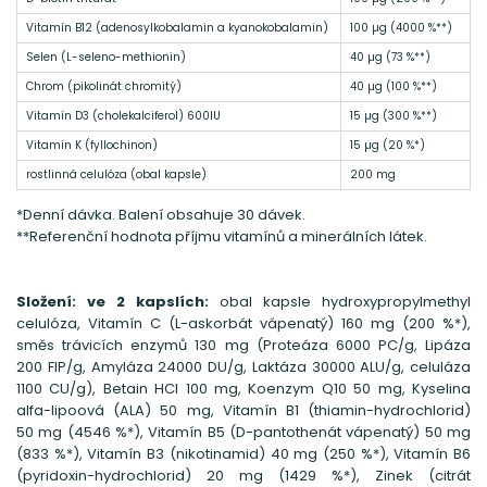
Vitamín B12 (adenosylkobalamin a kyanokobalamin)
100 µg (4000 %**)
Selen (L-seleno-methionin)
40 µg (73 %**)
Chrom (pikolinát chromitý)
40 µg (100 %**)
Vitamín D3 (cholekalciferol) 600IU
15 µg (300 %**)
Vitamín K (fyllochinon)
15 µg (20 %*)
rostlinná celulóza (obal kapsle)
200 mg
*Denní dávka. Balení obsahuje 30 dávek.
**Referenční hodnota příjmu vitamínů a minerálních látek.
Složení: ve 2 kapslích:
obal kapsle hydroxypropylmethyl
celulóza, Vitamín C (L-askorbát vápenatý) 160 mg (200 %*),
směs trávicích enzymů 130 mg (Proteáza 6000 PC/g, Lipáza
200 FIP/g, Amyláza 24000 DU/g, Laktáza 30000 ALU/g, celuláza
1100 CU/g), Betain HCl 100 mg, Koenzym Q10 50 mg, Kyselina
alfa-lipoová (ALA) 50 mg, Vitamín B1 (thiamin-hydrochlorid)
50 mg (4546 %*), Vitamín B5 (D-pantothenát vápenatý) 50 mg
(833 %*), Vitamín B3 (nikotinamid) 40 mg (250 %*), Vitamín B6
(pyridoxin-hydrochlorid) 20 mg (1429 %*), Zinek (citrát