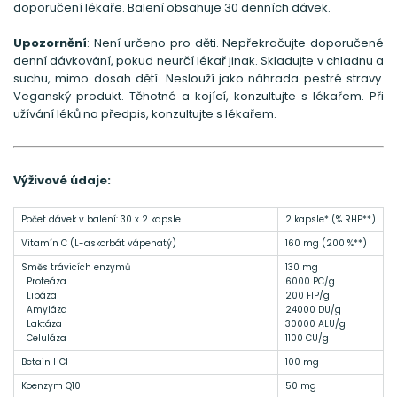
doporučení lékaře. Balení obsahuje 30 denních dávek.
Upozornění
: Není určeno pro děti. Nepřekračujte doporučené
denní dávkování, pokud neurčí lékař jinak. Skladujte v chladnu a
suchu, mimo dosah dětí. Neslouží jako náhrada pestré stravy.
Veganský produkt. Těhotné a kojící, konzultujte s lékařem. Při
užívání léků na předpis, konzultujte s lékařem.
Výživové údaje:
Počet dávek v balení: 30 x 2 kapsle
2 kapsle* (% RHP**)
Vitamín C (L-askorbát vápenatý)
160 mg (200 %**)
Směs trávicích enzymů
130 mg
Proteáza
6000 PC/g
Lipáza
200 FIP/g
Amyláza
24000 DU/g
Laktáza
30000 ALU/g
Celuláza
1100 CU/g
Betain HCl
100 mg
Koenzym Q10
50 mg