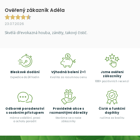
Ověřený zákazník Adéla
23.07.2026
Skvělá dřevokazná houba, záněty, takový čistič.
Bleskové dodání
Výhodná balení 2+1
Jsme ověřeni
zákazníky
Expedice do 24 hodin
Kvalita za rozumnou cenu
1000+ pozitivních recenzí
Odborné poradenství
Pravidelné akce s
Čisté a funkční
s osobním přístupem
rozmanitými dárečky
doplňky
máme vzdělání, praxi
Staráme se o naše
ručíme za kvalitu
a ochotu poradit
zákazníky