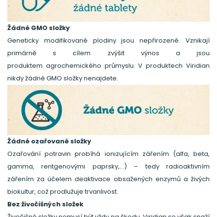
Žádné GMO složky
Geneticky modifikované plodiny jsou nepřirozené. Vznikají
primárně s cílem zvýšit výnos a jsou
produktem agrochemického průmyslu. V produktech Viridian
nikdy žádné GMO složky nenajdete.
Žádné ozařované složky
Ozařování potravin probíhá ionizujícím zářením (alfa, beta,
gamma, rentgenovými paprsky,…) – tedy radioaktivním
zářením za účelem deaktivace obsažených enzymů a živých
biokultur, což prodlužuje trvanlivost.
Bez živočišných složek
Živočišné složky nemusí být vždy na škodu, Viridian se však snaží