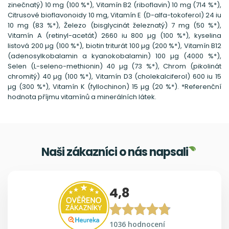
zinečnatý) 10 mg (100 %*), Vitamín B2 (riboflavin) 10 mg (714 %*),
Citrusové bioflavonoidy 10 mg, Vitamín E (D-alfa-tokoferol) 24 iu
10 mg (83 %*), Železo (bisglycinát železnatý) 7 mg (50 %*),
Vitamín A (retinyl-acetát) 2660 iu 800 µg (100 %*), kyselina
listová 200 µg (100 %*), biotin triturát 100 µg (200 %*), Vitamín B12
(adenosylkobalamin a kyanokobalamin) 100 µg (4000 %*),
Selen (L-seleno-methionin) 40 µg (73 %*), Chrom (pikolinát
chromitý) 40 µg (100 %*), Vitamín D3 (cholekalciferol) 600 iu 15
µg (300 %*), Vitamín K (fyllochinon) 15 µg (20 %*). *Referenční
hodnota příjmu vitamínů a minerálních látek.
Naši zákazníci o nás napsali
4,8
1036 hodnocení