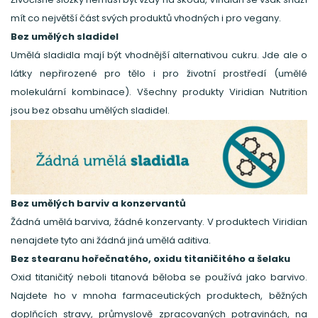
mít co největší část svých produktů vhodných i pro vegany.
Bez umělých sladidel
Umělá sladidla mají být vhodnější alternativou cukru. Jde ale o
látky nepřirozené pro tělo i pro životní prostředí (umělé
molekulární kombinace). Všechny produkty Viridian Nutrition
jsou bez obsahu umělých sladidel.
Bez umělých barviv a konzervantů
Žádná umělá barviva, žádné konzervanty. V produktech Viridian
nenajdete tyto ani žádná jiná umělá aditiva.
Bez stearanu hořečnatého, oxidu titaničitého a šelaku
Oxid titaničitý neboli titanová běloba se používá jako barvivo.
Najdete ho v mnoha farmaceutických produktech, běžných
doplňcích stravy, průmyslově zpracovaných potravinách, na