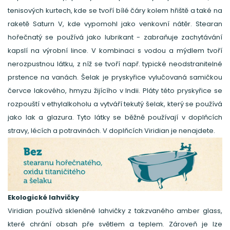
tenisových kurtech, kde se tvoří bílé čáry kolem hřiště a také na
raketě Saturn V, kde vypomohl jako venkovní nátěr. Stearan
hořečnatý se používá jako lubrikant - zabraňuje zachytávání
kapslí na výrobní lince. V kombinaci s vodou a mýdlem tvoří
nerozpustnou látku, z níž se tvoří např. typické neodstranitelné
prstence na vanách. Šelak je pryskyřice vylučovaná samičkou
červce lakového, hmyzu žijícího v Indii. Pláty této pryskyřice se
rozpouští v ethylalkoholu a vytváří tekutý šelak, který se používá
jako lak a glazura. Tyto látky se běžně používají v doplňcích
stravy, lécích a potravinách. V doplňcích Viridian je nenajdete.
Ekologické lahvičky
Viridian používá skleněné lahvičky z takzvaného amber glass,
které chrání obsah pře světlem a teplem. Zároveň je lze