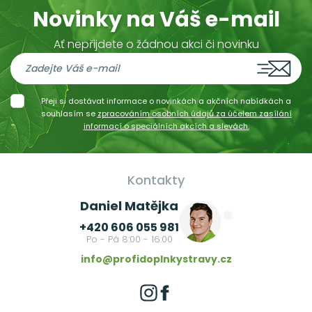
Novinky na Váš e-mail
Ať nepřijdete o žádnou akci či novinku
Přeji si dostávat informace o novinkách a akčních nabídkách a
souhlasím se
zpracováním osobních údajů za účelem zasílání
informací o speciálních akcích a slevách.
Kontakty
Daniel Matějka
+420 606 055 981
Po - Pá 8:00 - 16:00
info@profidoplnkystravy.cz