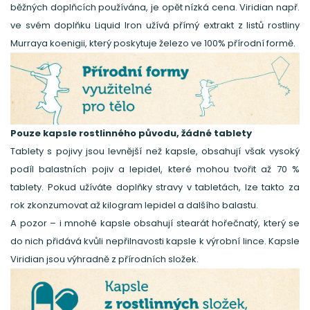
běžných doplňcích používána, je opět nízká cena. Viridian např.
ve svém doplňku Liquid Iron užívá přímý extrakt z listů rostliny
Murraya koenigii, který poskytuje železo ve 100% přírodní formě.
Pouze kapsle rostlinného původu, žádné tablety
Tablety s pojivy jsou levnější než kapsle, obsahují však vysoký
podíl balastních pojiv a lepidel, které mohou tvořit až 70 %
tablety. Pokud užíváte doplňky stravy v tabletách, lze takto za
rok zkonzumovat až kilogram lepidel a dalšího balastu.
A pozor – i mnohé kapsle obsahují stearát hořečnatý, který se
do nich přidává kvůli nepřilnavosti kapsle k výrobní lince. Kapsle
Viridian jsou výhradně z přírodních složek.