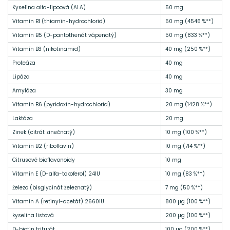
Kyselina alfa-lipoová (ALA)
50 mg
Vitamín B1 (thiamin-hydrochlorid)
50 mg (4546 %**)
Vitamín B5 (D-pantothenát vápenatý)
50 mg (833 %**)
Vitamín B3 (nikotinamid)
40 mg (250 %**)
Proteáza
40 mg
Lipáza
40 mg
Amyláza
30 mg
Vitamín B6 (pyridoxin-hydrochlorid)
20 mg (1428 %**)
Laktáza
20 mg
Zinek (citrát zinečnatý)
10 mg (100 %**)
Vitamín B2 (riboflavin)
10 mg (714 %**)
Citrusové bioflavonoidy
10 mg
Vitamín E (D-alfa-tokoferol) 24IU
10 mg (83 %**)
Železo (bisglycinát železnatý)
7 mg (50 %**)
Vitamín A (retinyl-acetát) 2660IU
800 µg (100 %**)
kyselina listová
200 µg (100 %**)
D-biotin triturát
100 µg (200 %**)