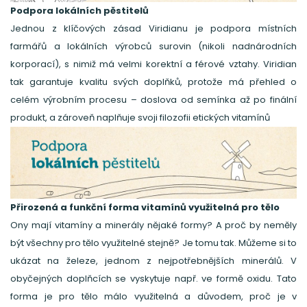
Podpora lokálních pěstitelů
Jednou z klíčových zásad Viridianu je podpora místních
farmářů a lokálních výrobců surovin (nikoli nadnárodních
korporací), s nimiž má velmi korektní a férové vztahy. Viridian
tak garantuje kvalitu svých doplňků, protože má přehled o
celém výrobním procesu – doslova od semínka až po finální
produkt, a zároveň naplňuje svoji filozofii etických vitamínů
Přirozená a funkční forma vitamínů využitelná pro tělo
Ony mají vitamíny a minerály nějaké formy? A proč by neměly
být všechny pro tělo využitelné stejně? Je tomu tak. Můžeme si to
ukázat na železe, jednom z nejpotřebnějších minerálů. V
obyčejných doplňcích se vyskytuje např. ve formě oxidu. Tato
forma je pro tělo málo využitelná a důvodem, proč je v