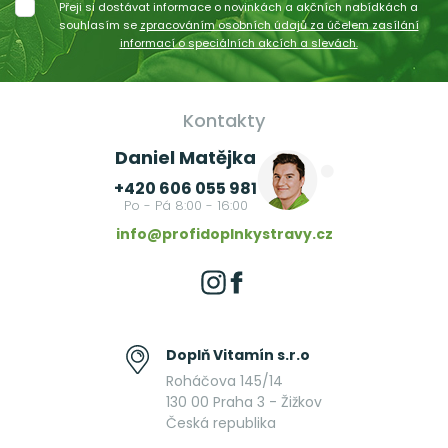
Přeji si dostávat informace o novinkách a akčních nabídkách a
souhlasím se
zpracováním osobních údajů za účelem zasílání
informací o speciálních akcích a slevách.
Kontakty
Daniel Matějka
+420 606 055 981
Po - Pá 8:00 - 16:00
info@profidoplnkystravy.cz
Doplň Vitamín s.r.o
Roháčova 145/14
130 00 Praha 3 - Žižkov
Česká republika