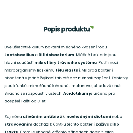
Popis produktu
Dvě ušlechtilé kultury bakterií mléčného kvašení rodu
Lactobacillus
a
Bifidobacterium
. Mléčné bakterie jsou
hlavní součástí
mikroflóry
trávicího
systému
. Patří mezi
mikroorganismy lidskému
tělu vlastní
. Miliarda bakterií
obsažená v jedné žvýkací tabletě bez nutnosti zapíjení. Tabletky
jsou křehké, mimořádně lahodné smetanovo jahodové chuti.
Snadno se rozpouští v ústech.
Acidotikum
je určeno pro
dospělé i děti od 3 let.
Zejména
užíváním antibiotik
,
nevhodnými
dietami
nebo
stravováním
dochází k úbytku těchto bakterií
zažívacího
traktu
. Proto je vhodné v těchto případech doplnit jejich