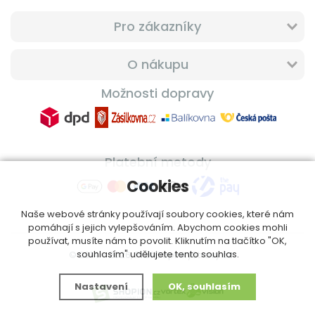
Pro zákazníky
O nákupu
Možnosti dopravy
Platební metody
Cookies
Naše webové stránky používají soubory cookies, které nám
pomáhají s jejich vylepšováním. Abychom cookies mohli
používat, musíte nám to povolit. Kliknutím na tlačítko "OK,
souhlasím" udělujete tento souhlas.
© 2014 - 2026, ProfiDoplnkyStravy.cz
Nastavení
OK, souhlasím