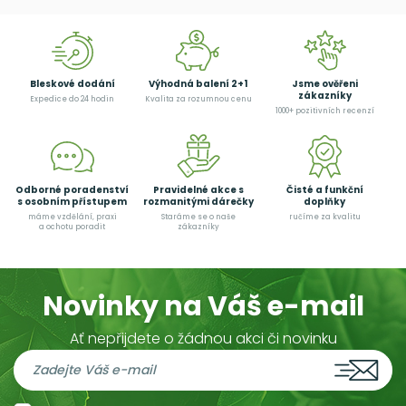
Bleskové dodání
Výhodná balení 2+1
Jsme ověřeni
zákazníky
Expedice do 24 hodin
Kvalita za rozumnou cenu
1000+ pozitivních recenzí
Odborné poradenství
Pravidelné akce s
Čisté a funkční
s osobním přístupem
rozmanitými dárečky
doplňky
máme vzdělání, praxi
Staráme se o naše
ručíme za kvalitu
a ochotu poradit
zákazníky
Novinky na Váš e-mail
Ať nepřijdete o žádnou akci či novinku