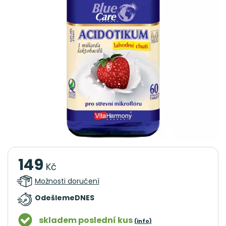
149
Kč
Možnosti doručení
Odešleme
DNES
skladem poslední kus
(info)