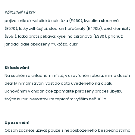
PŘÍDATNÉ LÁTKY
pojiva: mikrokrystalická celulóza (E460), kyselina stearová
(E570), látky zvlhčující: stearan hořečnatý (E470b), oxid křemičitý
(E551), látka protispékavá: kyselina citrónová (E330), příchuť:
jahoda; dále obsaženy: fruktóza, cukr
Skladování
:
Na suchém a chladném místě, v uzavřeném obalu, mimo dosah
dětí! Minimální trvanlivost do data uvedeného na obalu.
Uchováním v chladničce zpomalíte přirozený proces úbytku
živých kultur. Nevystavujte teplotám vyšším než 30°c.
Upozornění
:
Obsah začněte užívat pouze z nepoškozeného bezpečnostního