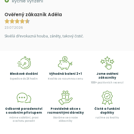
Rychlé vyřízení
Ověřený zákazník Adéla
23.07.2026
Skvělá dřevokazná houba, záněty, takový čistič.
Bleskové dodání
Výhodná balení 2+1
Jsme ověřeni
zákazníky
Expedice do 24 hodin
Kvalita za rozumnou cenu
1000+ pozitivních recenzí
Odborné poradenství
Pravidelné akce s
Čisté a funkční
s osobním přístupem
rozmanitými dárečky
doplňky
máme vzdělání, praxi
Staráme se o naše
ručíme za kvalitu
a ochotu poradit
zákazníky