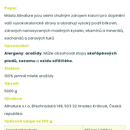
Popis:
Másla Allnature jsou velmi chutným zdrojem kalorií pro doplnění
vaší vysokokalorické stravy a obsahují vysoký podíl bílkovin,
zdravých nenasycených mastných kyselin, vitamínů a minerálů,
sacharidů a zdravých tuků.
Upozornění:
Alergeny: arašídy.
Může obsahovat stopy
skořápkových
plodů, sezamu
a
oxidu siřičitého.
Složení:
100% jemně mleté arašídy.
Obsah:
5000 g
Výrobce:
Allnature s.r.o, Březhradská 148, 503 32 Hradec Králové, Česká
republika.
Výživové údaje ve 100 g: