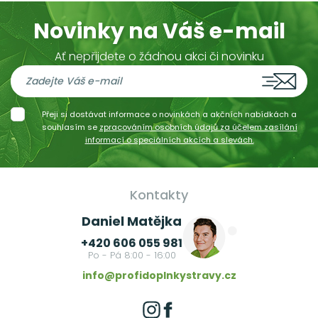
Novinky na Váš e-mail
Ať nepřijdete o žádnou akci či novinku
Přeji si dostávat informace o novinkách a akčních nabídkách a
souhlasím se
zpracováním osobních údajů za účelem zasílání
informací o speciálních akcích a slevách.
Kontakty
Daniel Matějka
+420 606 055 981
Po - Pá 8:00 - 16:00
info@profidoplnkystravy.cz