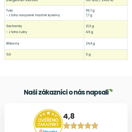
Energetická hodnota
587 kcal / 2498 kJ
Tuky
49,7 g
- z toho nasycené mastné kyseliny
7,7 g
Sacharidy
21,3 g
- z toho cukry
4,9 g
Bílkoviny
24,4 g
Sůl
0 g
Naši zákazníci o nás napsali
4,8