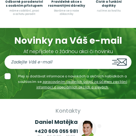
Odborné poradenství
Pravidelné akce s
Čisté a funkční
s osobním přístupem
rozmanitými dárečky
doplňky
máme vzdělání, praxi
Staráme se o naše
ručíme za kvalitu
a ochotu poradit
zákazníky
Novinky na Váš e-mail
Ať nepřijdete o žádnou akci či novinku
Přeji si dostávat informace o novinkách a akčních nabídkách a
souhlasím se
zpracováním osobních údajů za účelem zasílání
informací o speciálních akcích a slevách.
Kontakty
Daniel Matějka
+420 606 055 981