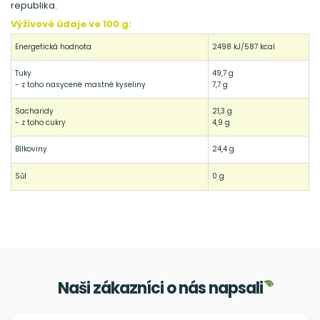
republika.
Výživové údaje ve 100 g:
Energetická hodnota
2498 kJ/587 kcal
Tuky
49,7 g
- z toho nasycené mastné kyseliny
7,7 g
Sacharidy
21,3 g
- z toho cukry
4,9 g
Bílkoviny
24,4 g
Sůl
0 g
Naši zákazníci o nás napsali