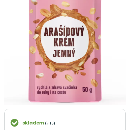
skladem
(info)