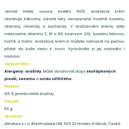
Jemně mletý, vysoce kvalitní 100% arašídový krém
obsahuje bílkoviny, zdravé tuky, nenasycené mastné kyseliny,
vitamíny, minerály a sacharidy. V arašídovém krému dále
nalezneme vitaminy E, B1 a B3, koenzym Q10, kyselinu listovou,
hořčík a fosfor. Arašídový krém si můžete namazat na pečivo,
přidat do kaše nebo k ovoci. Vychutnáte si jej nasladko i
naslano.
Upozornění:
Alergeny: arašídy.
Může obsahovat stopy
skořápkových
plodů, sezamu
a
oxidu siřičitého.
Složení:
100 % jemně mleté arašídy.
Obsah:
50 g
Výrobce:
Allnature s.r.o, Březhradská 148, 503 32 Hradec Králové, Česká