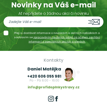
Novinky na Váš e-mail
Ať nepřijdete o žádnou akci či novinku
Přeji si dostávat informace o novinkách a akčních nabídkách a
souhlasím se
zpracováním osobních údajů za účelem zasílání
informací o speciálních akcích a slevách.
Kontakty
Daniel Matějka
+420 606 055 981
Po - Pá 8:00 - 16:00
info@profidoplnkystravy.cz