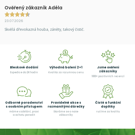
Ověřený zákazník Adéla
23.07.2026
Skvělá dřevokazná houba, záněty, takový čistič.
Bleskové dodání
Výhodná balení 2+1
Jsme ověřeni
zákazníky
Expedice do 24 hodin
Kvalita za rozumnou cenu
1000+ pozitivních recenzí
Odborné poradenství
Pravidelné akce s
Čisté a funkční
s osobním přístupem
rozmanitými dárečky
doplňky
máme vzdělání, praxi
Staráme se o naše
ručíme za kvalitu
a ochotu poradit
zákazníky