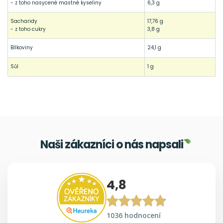
- z toho nasycené mastné kyseliny
6,3 g
Sacharidy
17,76 g
- z toho cukry
3,8 g
Bílkoviny
24,1 g
Sůl
1 g
Naši zákazníci o nás napsali
4,8
1036 hodnocení