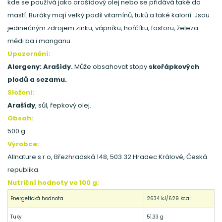
kde se používá jako arašídový olej nebo se přidává také do
mastí. Buráky mají velký podíl vitamínů, tuků a také kalorií. Jsou
jedinečným zdrojem zinku, vápníku, hořčíku, fosforu, železa
mědi ba i manganu.
Upozornění:
Alergeny: Arašídy.
Může obsahovat stopy
skořápkových
plodů a sezamu.
Složení:
Arašídy
, sůl, řepkový olej.
Obsah:
500 g
Výrobce:
Allnature s.r.o, Březhradská 148, 503 32 Hradec Králové, Česká
republika.
Nutriční hodnoty ve 100 g:
Energetická hodnota
2634 kJ/629 kcal
Tuky
51,33 g