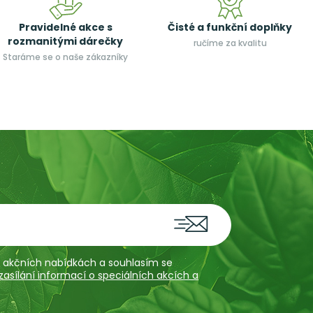
Pravidelné akce s
Čisté a funkční doplňky
rozmanitými dárečky
ručíme za kvalitu
Staráme se o naše zákazníky
 a akčních nabídkách a souhlasím se
sílání informací o speciálních akcích a