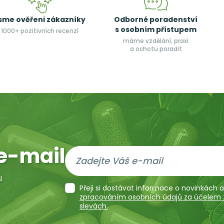
sme ověřeni zákazníky
Odborné poradenství
s osobním přístupem
1000+ pozitivních recenzí
máme vzdělání, praxi
a ochotu poradit
e-mail
u
Přeji si dostávat informace o novinkách
zpracováním osobních údajů za účelem za
slevách.