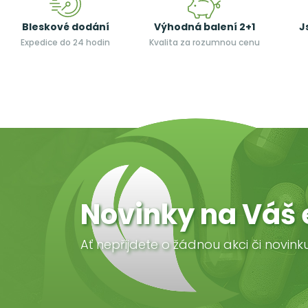
Bleskové dodání
Výhodná balení 2+1
J
Expedice do 24 hodin
Kvalita za rozumnou cenu
Novinky na Váš 
Ať nepřijdete o žádnou akci či novink