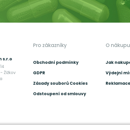
Pro zákazníky
O nákupu
 s.r.o
Obchodní podmínky
Jak nakup
14
- Žižkov
GDPR
Výdejní mí
ka
Zásady souborů Cookies
Reklamace 
Odstoupení od smlouvy