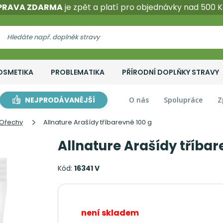
PRAVA ZDARMA
je zpět a platí pro objednávky nad 500 K
OSMETIKA
PROBLEMATIKA
PŘÍRODNÍ DOPLŇKY STRAVY
NEJPRODÁVANĚJŠÍ
O nás
Spolupráce
Z
Ořechy
Allnature Arašídy tříbarevné 100 g
Allnature Arašídy tříbar
Kód:
16341 V
není skladem