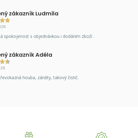
ný zákazník Ludmila
026
á spokojenost s objednávkou i dodáním zboží .
ný zákazník Adéla
026
řevokazná houba, záněty, takový čistič.