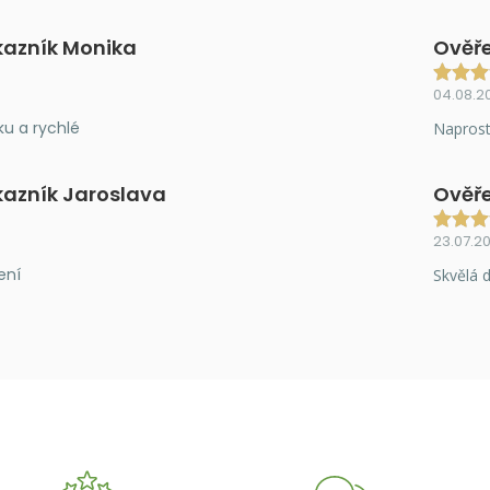
kazník Monika
Ověře
04.08.2
ku a rychlé
Naprost
kazník Jaroslava
Ověře
23.07.2
ení
Skvělá d