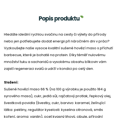
Popis produktu
Hledáte ideální rychlou svačinu na cesty či výlety do přírody
nebo jen potřebujete dodat energii při náročném dni v práci?
Vyzkoušejte naše vysoce kvalitní sušené hovězí maso s příchutí
barbecue, které je bohaté na protein. Díky téměř nulovému
množství tuku a sacharidů a vysokému obsahu bílkovin vám
zajistí regeneraci svalů a udrží v kondici po celý den.
Složení:
Sušené hovězí maso 66 % (na 100 g výrobku je použito 184 g
syrového masa), cukr, jedlá sůl, rajčatový protlak, řepkový olej,
švestková povidla (švestky, cukr, barvivo: karamel, želírující
látka: pektiny, regulátor kyselosti: kyselina citronová, směs
koření, aroma: vanilin), ocet kvasný lihový, cibule, přírodní