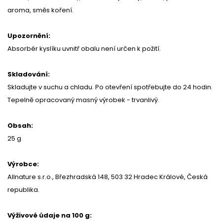
aroma, směs koření.
Upozornění:
Absorbér kyslíku uvnitř obalu není určen k požití.
Skladování:
Skladujte v suchu a chladu. Po otevření spotřebujte do 24 hodin.
Tepelně opracovaný masný výrobek - trvanlivý.
Obsah:
25 g
Výrobce:
Allnature s.r.o., Březhradská 148, 503 32 Hradec Králové, Česká
republika.
Výživové údaje na 100 g: