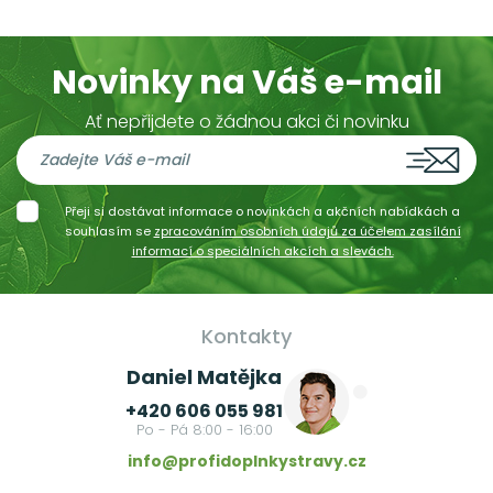
Novinky na Váš e-mail
Ať nepřijdete o žádnou akci či novinku
Přeji si dostávat informace o novinkách a akčních nabídkách a
souhlasím se
zpracováním osobních údajů za účelem zasílání
informací o speciálních akcích a slevách.
Kontakty
Daniel Matějka
+420 606 055 981
Po - Pá 8:00 - 16:00
info@profidoplnkystravy.cz