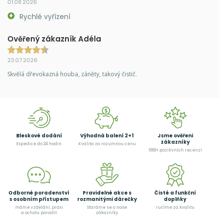
01.08.2026
Rychlé vyřízení
Ověřený zákazník Adéla
23.07.2026
Skvělá dřevokazná houba, záněty, takový čistič.
Bleskové dodání
Výhodná balení 2+1
Jsme ověřeni
zákazníky
Expedice do 24 hodin
Kvalita za rozumnou cenu
1000+ pozitivních recenzí
Odborné poradenství
Pravidelné akce s
Čisté a funkční
s osobním přístupem
rozmanitými dárečky
doplňky
máme vzdělání, praxi
Staráme se o naše
ručíme za kvalitu
a ochotu poradit
zákazníky