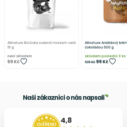
Allnature Borůvka sušená mrazem celá
Allnature Arašídový kré
15 g
čokoládou 500 g
není skladem
skladem poslední 3 ks
59 Kč
99 Kč
109 Kč
Naši zákazníci o nás napsali
4,8