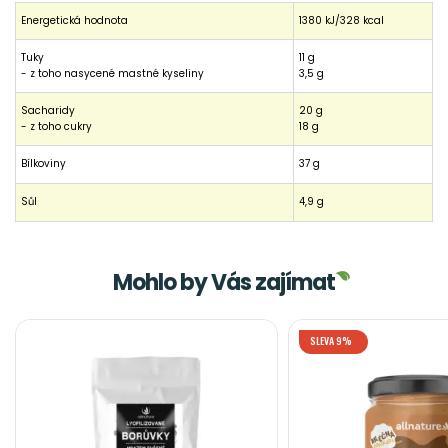
Energetická hodnota
1380 kJ/328 kcal
Tuky
11 g
- z toho nasycené mastné kyseliny
3,5 g
Sacharidy
20 g
- z toho cukry
18 g
Bílkoviny
37 g
Sůl
4,9 g
Mohlo by Vás zajímat
SLEVA 9%