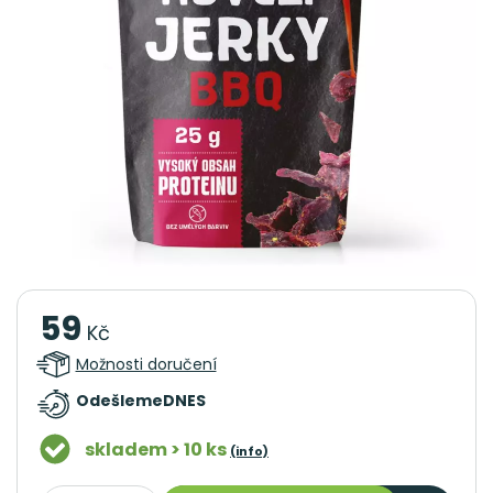
59
Kč
Možnosti doručení
Odešleme
DNES
skladem > 10 ks
(info)