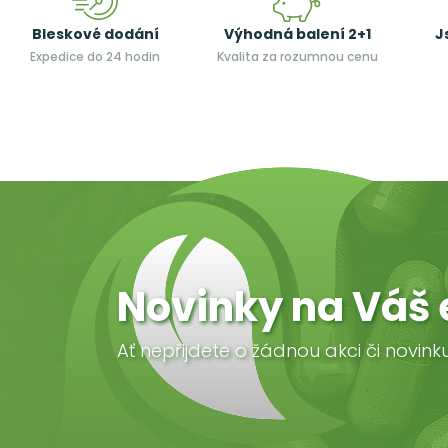
Bleskové dodání
Výhodná balení 2+1
J
Expedice do 24 hodin
Kvalita za rozumnou cenu
Novinky na Váš 
Ať nepřijdete o žádnou akci či novink