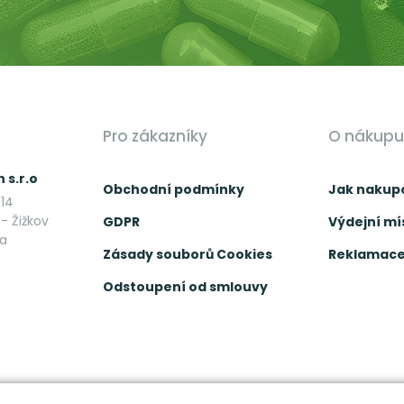
Pro zákazníky
O nákupu
 s.r.o
Obchodní podmínky
Jak nakup
14
- Žižkov
GDPR
Výdejní mí
ka
Zásady souborů Cookies
Reklamace 
Odstoupení od smlouvy