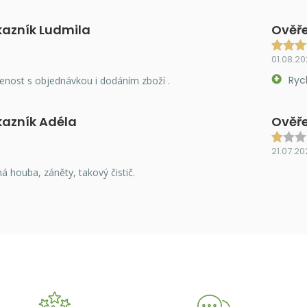
kazník Ludmila
Ověře
01.08.2
Ryc
enost s objednávkou i dodáním zboží .
kazník Adéla
Ověře
21.07.20
á houba, záněty, takový čistič.