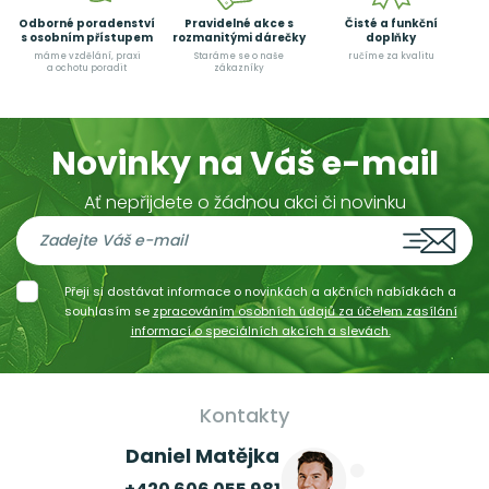
Odborné poradenství
Pravidelné akce s
Čisté a funkční
s osobním přístupem
rozmanitými dárečky
doplňky
máme vzdělání, praxi
Staráme se o naše
ručíme za kvalitu
a ochotu poradit
zákazníky
Novinky na Váš e-mail
Ať nepřijdete o žádnou akci či novinku
Přeji si dostávat informace o novinkách a akčních nabídkách a
souhlasím se
zpracováním osobních údajů za účelem zasílání
informací o speciálních akcích a slevách.
Kontakty
Daniel Matějka