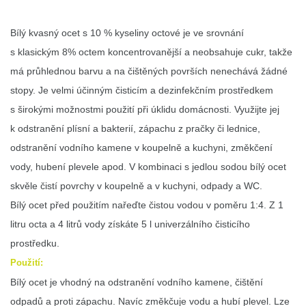
Bílý kvasný ocet s 10 % kyseliny octové je ve srovnání
s klasickým 8% octem koncentrovanější a neobsahuje cukr, takže
má průhlednou barvu a na čištěných površích nenechává žádné
stopy. Je velmi účinným čisticím a dezinfekčním prostředkem
s širokými možnostmi použití při úklidu domácnosti. Využijte jej
k odstranění plísní a bakterií, zápachu z pračky či lednice,
odstranění vodního kamene v koupelně a kuchyni, změkčení
vody, hubení plevele apod. V kombinaci s jedlou sodou bílý ocet
skvěle čistí povrchy v koupelně a v kuchyni, odpady a WC.
Bílý ocet před použitím nařeďte čistou vodou v poměru 1:4. Z 1
litru octa a 4 litrů vody získáte 5 l univerzálního čisticího
prostředku.
Použití:
Bílý ocet je vhodný na odstranění vodního kamene, čištění
odpadů a proti zápachu. Navíc změkčuje vodu a hubí plevel. Lze