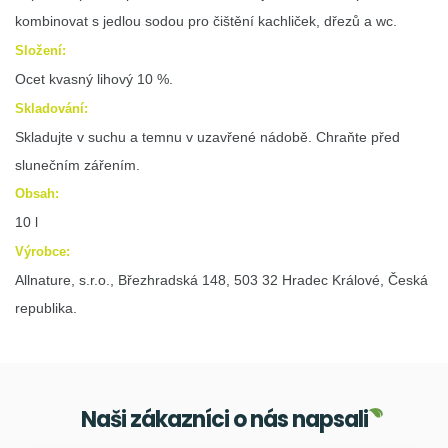
kombinovat s jedlou sodou pro čištění kachliček, dřezů a wc.
Složení:
Ocet kvasný lihový 10 %.
Skladování:
Skladujte v suchu a temnu v uzavřené nádobě. Chraňte před
slunečním zářením.
Obsah:
10 l
Výrobce:
Allnature, s.r.o., Březhradská 148, 503 32 Hradec Králové, Česká
republika.
Naši zákazníci o nás napsali