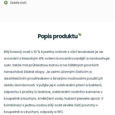
Dobře čistí
Popis produktu
Bílý kvasný ocet s 10 % kyseliny octové s vůní levandule je ve
srovnání s klasickým 8% octem koncentrovanější a neobsahuje
cukr, takže má průhlednou barvu a na čištěných površích
nenechává žádné stopy. Je velmi účinným čistícím a
dezinfekčním prostředkem s širokými možnostmi použití při
úklidu domácnosti. Využijte jej k odstranění plísní a bakterií,
zápachu z pračky či lednice, odstranění vodního kamene v
koupelně a kuchyni, změkčení vody, hubení plevele apod. V
kombinaci s jedlou sodou bílý ocet skvěle čistí povrchy v
koupelně a v kuchyni, odpady a WC.