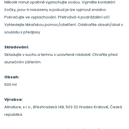
Několik minut opatrně vyplachujte vodou. Vyjměte kontaktní
čočky, jsou-li nasazeny a pokud je lze vyjmout snadno.
Pokračujte ve vyplachování. Přetrvává-li podráždění očí:
Vyhledejte lékařskou pomoc/ošetření. Odstraňte obsah/obal v
souladu s předpisy.
Skladování:
Skladujte v suchu a temnu v uzavřené nádobě. Chraňte před
slunečním zářením.
Obsah:
500 ml
Výrobce:
Allnature, s.r.o., Březhradská 148, 503 32 Hradec Králové, Česká
republika.