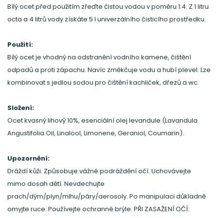
Bílý ocet před použitím zřeďte čistou vodou v poměru 1:4. Z 1 litru
octa a 4 litrů vody získáte 5 l univerzálního čisticího prostředku.
Použití:
Bílý ocet je vhodný na odstranění vodního kamene, čištění
odpadů a proti zápachu. Navíc změkčuje vodu a hubí plevel. Lze
kombinovat s jedlou sodou pro čištění kachliček, dřezů a wc.
Složení:
Ocet kvasný lihový 10%, esenciální olej levandule (Lavandula
Angustifolia Oil, Linalool, Limonene, Geraniol, Coumarin).
Upozornění:
Dráždí kůži. Způsobuje vážné podráždění očí. Uchovávejte
mimo dosah dětí. Nevdechujte
prach/dým/plyn/mlhu/páry/aerosoly. Po manipulaci důkladně
omyjte ruce. Používejte ochranné brýle. PŘI ZASAŽENÍ OČÍ: