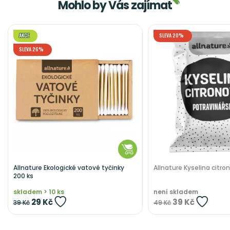
Mohlo by Vás zajímat
AKCE
SLEVA 20%
SLEVA 26%
Allnature Ekologické vatové tyčinky
Allnature Kyselina citro
200 ks
skladem > 10 ks
není skladem
29 Kč
39 Kč
39 Kč
49 Kč