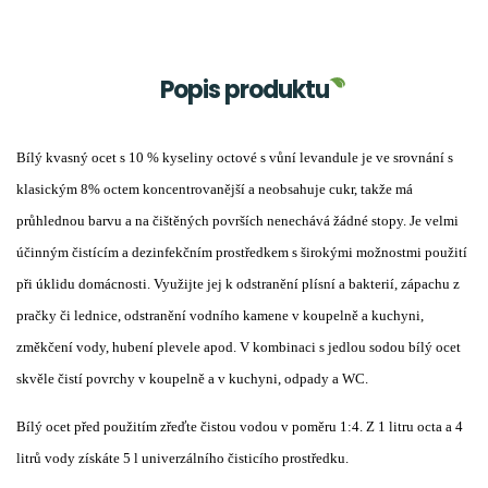
Popis produktu
Bílý kvasný ocet s 10 % kyseliny octové s vůní levandule je ve srovnání s 
klasickým 8% octem koncentrovanější a neobsahuje cukr, takže má 
průhlednou barvu a na čištěných površích nenechává žádné stopy. Je velmi 
účinným čistícím a dezinfekčním prostředkem s širokými možnostmi použití 
při úklidu domácnosti. Využijte jej k odstranění plísní a bakterií, zápachu z 
pračky či lednice, odstranění vodního kamene v koupelně a kuchyni, 
změkčení vody, hubení plevele apod. V kombinaci s jedlou sodou bílý ocet 
skvěle čistí povrchy v koupelně a v kuchyni, odpady a WC.
Bílý ocet před použitím zřeďte čistou vodou v poměru 1:4. Z 1 litru octa a 4 
litrů vody získáte 5 l univerzálního čisticího prostředku.