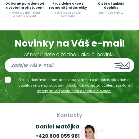
Odborné poradenství
Pravidelné akce s
Čisté a funkční
s osobním přístupem
rozmanitými dárečky
doplňky
máme vzdělání, praxi
Staráme se o naše
ručíme za kvalitu
a ochotu poradit
zákazníky
Novinky na Váš e-mail
Ať nepřijdete o žádnou akci či novinku
Přeji si dostávat informace o novinkách a akčních nabídkách a
souhlasím se
zpracováním osobních údajů za účelem zasílání
informací o speciálních akcích a slevách.
Kontakty
Daniel Matějka
+420 606 055 981