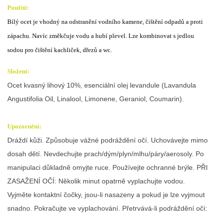
Použití:
Bílý ocet je vhodný na odstranění vodního kamene, čištění odpadů a proti 
zápachu. Navíc změkčuje vodu a hubí plevel. Lze kombinovat s jedlou 
sodou pro čištění kachliček, dřezů a wc.
Složení:
Ocet kvasný lihový 10%, esenciální olej levandule (Lavandula
Angustifolia Oil, Linalool, Limonene, Geraniol, Coumarin).
Upozornění:
Dráždí kůži. Způsobuje vážné podráždění očí. Uchovávejte mimo
dosah dětí. Nevdechujte prach/dým/plyn/mlhu/páry/aerosoly. Po
manipulaci důkladně omyjte ruce. Používejte ochranné brýle. PŘI
ZASAŽENÍ OČÍ: Několik minut opatrně vyplachujte vodou.
Vyjměte kontaktní čočky, jsou-li nasazeny a pokud je lze vyjmout
snadno. Pokračujte ve vyplachování. Přetrvává-li podráždění očí: