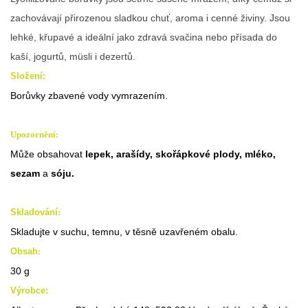
zachovávají přirozenou sladkou chuť, aroma i cenné živiny. Jsou
lehké, křupavé a ideální jako zdravá svačina nebo přísada do
kaší, jogurtů, müsli i dezertů.
Složení:
Borůvky zbavené vody vymrazením.
Upozornění:
Může obsahovat
lepek, arašídy, skořápkové plody, mléko,
sezam
a
sóju.
Skladování
:
Skladujte v suchu, temnu, v těsně uzavřeném obalu.
Obsah
:
30 g
Výrobce: