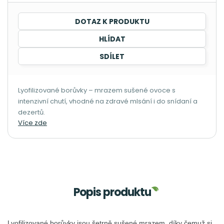
DOTAZ K PRODUKTU
HLÍDAT
SDÍLET
Lyofilizované borůvky – mrazem sušené ovoce s
intenzivní chutí, vhodné na zdravé mlsání i do snídaní a
dezertů.
Více zde
Popis produktu
Lyofilizované borůvky jsou šetrně sušené mrazem, díky čemuž si