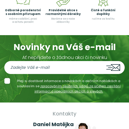
Odborné poradenství
Pravidelné akce s
Čisté a funkční
s osobním přístupem
rozmanitými dárečky
doplňky
máme vzdělání, praxi
Staráme se o naše
ručíme za kvalitu
a ochotu poradit
zákazníky
Novinky na Váš e-mail
Ať nepřijdete o žádnou akci či novinku
Přeji si dostávat informace o novinkách a akčních nabídkách a
souhlasím se
zpracováním osobních údajů za účelem zasílání
informací o speciálních akcích a slevách.
Kontakty
Daniel Matějka