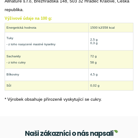
Allnature s.r.o, Březhradská 148, 503 32 Hradec Králové, Česká
republika.
Výživové údaje na 100 g:
Energetická hodnota
1500 kJ/358 kcal
Tuky
2,5 g
0,3 g
- z toho nasycené mastné kyseliny
Sacharidy
72 g
- z toho cukry
58 g
Bílkoviny
4,5 g
Sůl
0,02 g
* Výrobek obsahuje přirozeně vyskytující se cukry.
Naši zákazníci o nás napsali