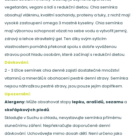
vegetariáni, vegani a lidí s redukční dietou. Chia semínka
obsahují vlákninu, kvalitní sacharidy, proteiny a tuky, z nichž mají
vysoké zastoupení omega 3 mastné kyseliny. Chia semínka
mají výbornou schopnost vázat na sebe vodu a vytvořit jemný,
zdravý a lehce stravitelný gel. Ten díky svým sytícím
vlastnostem pomáhá překonat spolu s dobře vyváženou
stravou pocit hladu osobám, které začínají s redukční dietou.
Dávkování:
2 - 3 lžíce semínek chia denně zajistí dostatečné množství
vitaminů a minerálů k obohacení pestré denní stravy. Semínka
nejsou náhražkou pestré stravy, jsou pouze jejím doplňkem.
Upozornění:
Alergeny:
Může obsahovat stopy
lepku, arašídů, sezamu
a
skořápkových plodů
.
Skladujte v Suchu a chladu, nevystavujte semínka přímému
slunečnímu záření. Nepřekračujte doporučené denní
dávkování. Uchovávejte mimo dosah dětí. Není určeno jako