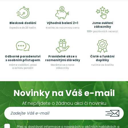
Bleskové dodání
Výhodná balení 2+1
Jsme ověřeni
zákazníky
Expedice do 24 hodin
Kvalita za rozumnou cenu
1000+ pozitivních recenzí
Odborné poradenství
Pravidelné akce s
Čisté a funkční
s osobním přístupem
rozmanitými dárečky
doplňky
máme vzdělání, praxi
Staráme se o naše
ručíme za kvalitu
a ochotu poradit
zákazníky
Novinky na Váš e-mail
Ať nepřijdete o žádnou akci či novinku
Přeji si dostávat informace o novinkách a akčních nabídkách a