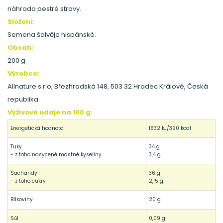
náhrada pestré stravy.
Složení:
Semena šalvěje hispánské.
Obsah:
200 g
V
ýrobce:
Allnature s.r.o, Březhradská 148, 503 32 Hradec Králové, Česká
republika.
Výživové údaje na 100 g:
Energetická hodnota
1632 kJ/390 kcal
Tuky
34 g
- z toho nasycené mastné kyseliny
3,4 g
Sacharidy
36 g
- z toho cukry
2,15 g
Bílkoviny
20 g
Sůl
0,09 g