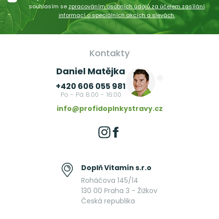
souhlasím se
zpracováním osobních údajů za účelem zasílání
informací o speciálních akcích a slevách.
Kontakty
Daniel Matějka
+420 606 055 981
Po - Pá 8:00 - 16:00
info@profidoplnkystravy.cz
Doplň Vitamín s.r.o
Roháčova 145/14
130 00 Praha 3 - Žižkov
Česká republika