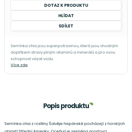
DOTAZ K PRODUKTU
HLÍDAT
SDÍLET
Semínka chia jsou superpotravinou, která jsou vhodným
doplňkem stravy plným vitaminů a minerálů a pro svou
schopnost vázat vodu.
Více zde
Popis produktu
Semínka chia z rostliny Šalvěje hispánské pocházejí z horských
oblastí Střední Ameriky. Oceňují je zejména sportovci,