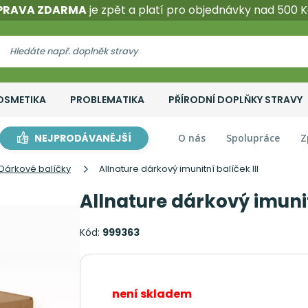
PRAVA ZDARMA
je zpět a platí pro objednávky nad 500 K
OSMETIKA
PROBLEMATIKA
PŘÍRODNÍ DOPLŇKY STRAVY
NEJPRODÁVANĚJŠÍ
O nás
Spolupráce
Z
Dárkové balíčky
Allnature dárkový imunitní balíček III
Allnature dárkový imunitn
Kód:
999363
není skladem