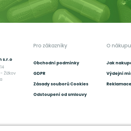
Pro zákazníky
O nákupu
 s.r.o
Obchodní podmínky
Jak nakup
14
- Žižkov
GDPR
Výdejní mí
ka
Zásady souborů Cookies
Reklamace 
Odstoupení od smlouvy