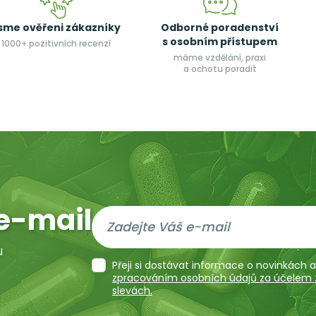
sme ověřeni zákazníky
Odborné poradenství
s osobním přístupem
1000+ pozitivních recenzí
máme vzdělání, praxi
a ochotu poradit
e-mail
u
Přeji si dostávat informace o novinkách
zpracováním osobních údajů za účelem za
slevách.