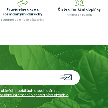
Pravidelné akce s
Čisté a funkční doplňky
rozmanitými dárečky
ručíme za kvalitu
Staráme se o naše zákazníky
 a akčních nabídkách a souhlasím se
sílání informací o speciálních akcích a