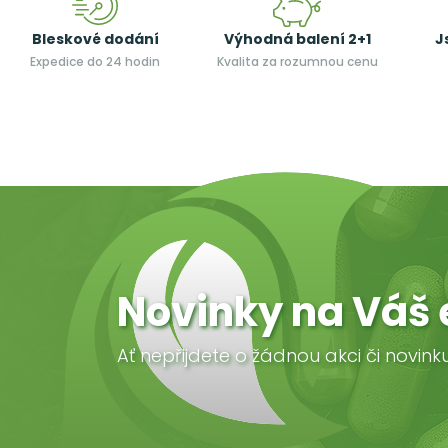
Bleskové dodání
Výhodná balení 2+1
J
Expedice do 24 hodin
Kvalita za rozumnou cenu
Novinky na Váš 
Ať nepřijdete o žádnou akci či novink