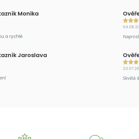
kazník Monika
Ověře
04.08.2
ku a rychlé
Naprost
kazník Jaroslava
Ověře
23.07.2
ení
Skvělá d