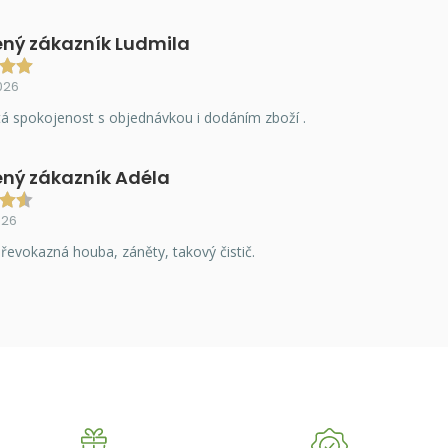
ný zákazník Ludmila
026
á spokojenost s objednávkou i dodáním zboží .
ný zákazník Adéla
026
řevokazná houba, záněty, takový čistič.