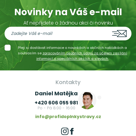
Novinky na Váš e-mail
Ať nepřijdete o žádnou akci či novinku
Přeji si dostávat informace o novinkách a akčních nabídkách a
souhlasím se
zpracováním osobních údajů za účelem zasílání
informací o speciálních akcích a slevách.
Kontakty
Daniel Matějka
+420 606 055 981
Po - Pá 8:00 - 16:00
info@profidoplnkystravy.cz