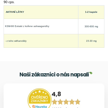
90 cps.
AKTIVNÍ LÁTKY
1-2 kapsle
KSM-66 Extrakt z kořene ashwagandhy
300-600 mg
- z toho withanolidy
15-30 mg
Naši zákazníci o nás napsali
4,8