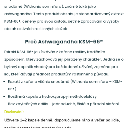
snodárné (Withania somnifera), známé také jako
ashwagandha. Tento produkt obsahuje standardizovaný extrakt
KSM-66®, ceněný pro svou čistotu, šetrné zpracování a vysoký
obsah aktivních rostlinných složek.
Proč Ashwagandha KSM-66®
Extrakt KSM-66® je získáván z kořene rostliny tradičním
způsobem, který zachovává její přirozený charakter. Jedná se o
bylinný doplněk vhodný pro každodenní užívání, zejména pro
lidi, kteří dávají přednost produktům rostlinného původu.
Extrakt z kořene vitánie snodárné (Withania somnifera – KSM-
66®)
Rostlinná kapsle z hydroxypropylmethylcelulózy
Bez zbytečných aditiv – jednoduché, čisté a přírodní složení.
Dávkování:
Užívejte 1–2 kapsle denně, doporučujeme ráno a večer po jídle,