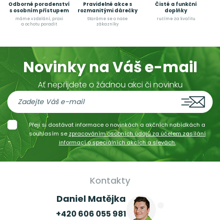
Odborné poradenství
Pravidelné akce s
Čisté a funkční
s osobním přístupem
rozmanitými dárečky
doplňky
máme vzdělání, praxi
Staráme se o naše
ručíme za kvalitu
a ochotu poradit
zákazníky
Novinky na Váš e-mail
Ať nepřijdete o žádnou akci či novinku
Přeji si dostávat informace o novinkách a akčních nabídkách a
souhlasím se
zpracováním osobních údajů za účelem zasílání
informací o speciálních akcích a slevách.
Kontakty
Daniel Matějka
+420 606 055 981