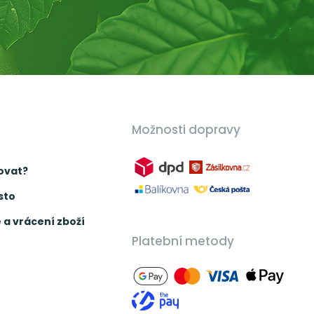
Možnosti dopravy
ovat?
sto
a vrácení zboží
Platební metody