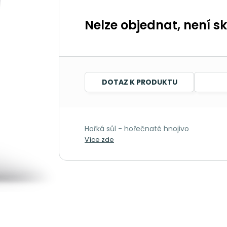
Nelze objednat, není s
DOTAZ K PRODUKTU
Hořká sůl - hořečnaté hnojivo
Více zde