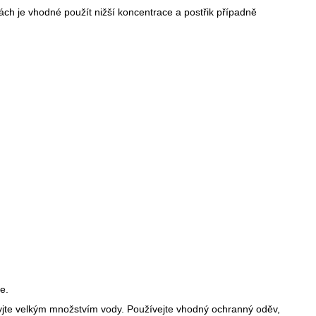
tách je vhodné použít nižší koncentrace a postřik případně
e.
myjte velkým množstvím vody. Používejte vhodný ochranný oděv,