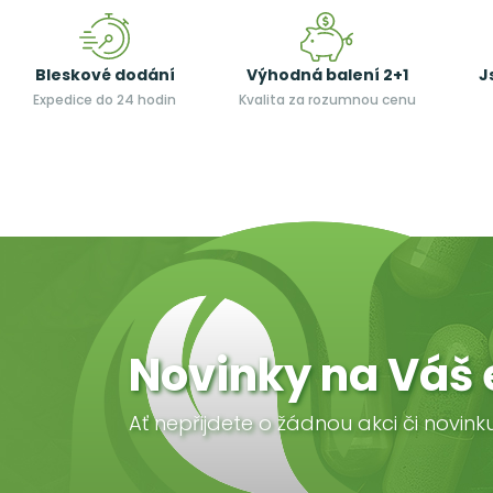
Bleskové dodání
Výhodná balení 2+1
J
Expedice do 24 hodin
Kvalita za rozumnou cenu
Novinky na Váš 
Ať nepřijdete o žádnou akci či novink