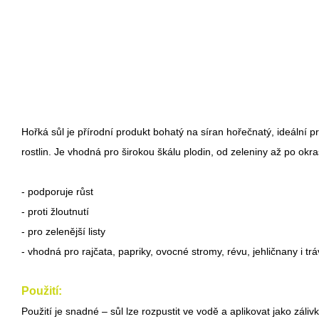
Hořká sůl je přírodní produkt bohatý na síran hořečnatý, ideální p
rostlin. Je vhodná pro širokou škálu plodin, od zeleniny až po okra
- podporuje růst
- proti žloutnutí
- pro zelenější listy
- vhodná pro rajčata, papriky, ovocné stromy, révu, jehličnany i trá
Použití:
Použití je snadné – sůl lze rozpustit ve vodě a aplikovat jako zá