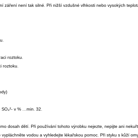
 záření není tak silné. Při nižší vzdušné vlhkosti nebo vysokých teplo
u.
aci roztoku.
i roztoku.
ody)
o SO₄²- v % …min. 32.
o dosah dětí. Při používání tohoto výrobku nejezte, nepijte ani nekuřt
ě vypláchněte vodou a vyhledejte lékařskou pomoc. Při styku s kůží o