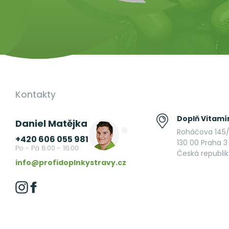
Kontakty
Doplň Vitamín
Daniel Matějka
Roháčova 145/
+420 606 055 981
130 00 Praha 3 
Po - Pá 8:00 - 16:00
Česká republi
info@profidoplnkystravy.cz