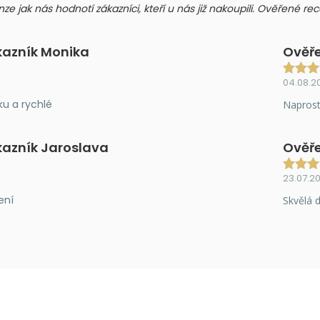
nze jak nás hodnotí zákazníci, kteří u nás již nakoupili. Ověřené r
kazník Monika
Ověře
04.08.2
ku a rychlé
Naprost
kazník Jaroslava
Ověře
23.07.2
ení
Skvělá d