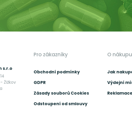
Pro zákazníky
O nákupu
 s.r.o
Obchodní podmínky
Jak nakup
14
- Žižkov
GDPR
Výdejní mí
ka
Zásady souborů Cookies
Reklamace 
Odstoupení od smlouvy