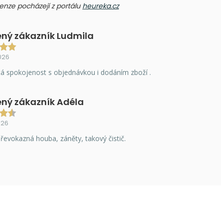
ecenze pocházejí z portálu
heureka.cz
ný zákazník Ludmila
026
á spokojenost s objednávkou i dodáním zboží .
ný zákazník Adéla
026
řevokazná houba, záněty, takový čistič.