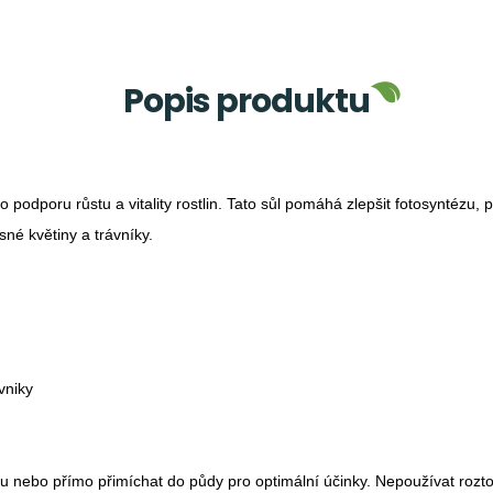
Popis produktu
ro podporu růstu a vitality rostlin. Tato sůl pomáhá zlepšit fotosyntéz
sné květiny a trávníky.
vniky
livku nebo přímo přimíchat do půdy pro optimální účinky. Nepoužívat ro