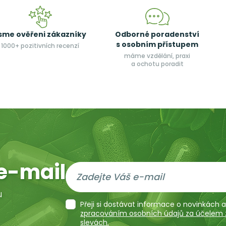
sme ověřeni zákazníky
Odborné poradenství
s osobním přístupem
1000+ pozitivních recenzí
máme vzdělání, praxi
a ochotu poradit
e-mail
u
Přeji si dostávat informace o novinkách
zpracováním osobních údajů za účelem za
slevách.