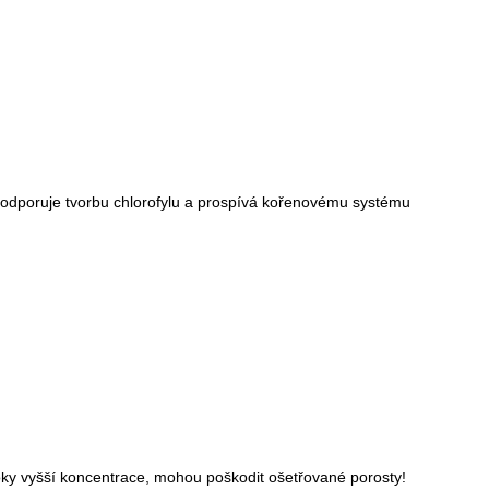
u, podporuje tvorbu chlorofylu a prospívá kořenovému systému
ztoky vyšší koncentrace, mohou poškodit ošetřované porosty!