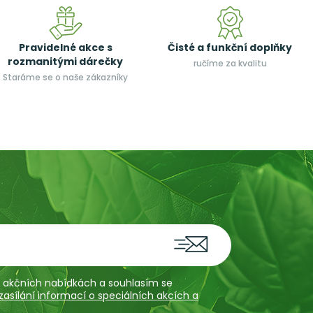
Pravidelné akce s
Čisté a funkční doplňky
rozmanitými dárečky
ručíme za kvalitu
Staráme se o naše zákazníky
 a akčních nabídkách a souhlasím se
sílání informací o speciálních akcích a