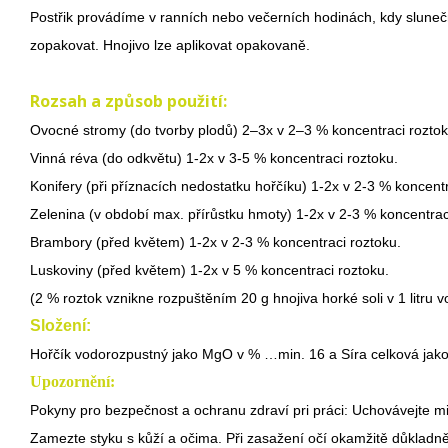
Postřik provádíme v ranních nebo večerních hodinách, kdy sluneční
zopakovat. Hnojivo lze aplikovat opakovaně.
Rozsah a způsob použití:
Ovocné stromy (do tvorby plodů) 2–3x v 2–3 % koncentraci roztok
Vinná réva (do odkvětu) 1-2x v 3-5 % koncentraci roztoku.
Konifery (při příznacích nedostatku hořčíku) 1-2x v 2-3 % koncentr
Zelenina (v období max. přírůstku hmoty) 1-2x v 2-3 % koncentrac
Brambory (před květem) 1-2x v 2-3 % koncentraci roztoku.
Luskoviny (před květem) 1-2x v 5 % koncentraci roztoku.
(2 % roztok vznikne rozpuštěním 20 g hnojiva horké soli v 1 litru v
Složení:
Hořčík vodorozpustný jako MgO v % …min. 16 a Síra celková jak
Upozornění:
Pokyny pro bezpečnost a ochranu zdraví pri práci: Uchovávejte mim
Zamezte styku s kůží a očima. Při zasažení očí okamžitě důkladn