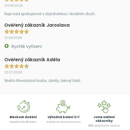
04.08.2026
Naprostá spokojenost s objednávkou i dodáním zboží .
Ověřený zákazník Jaroslava
01.08.2026
Rychlé vyřízení
Ověřený zákazník Adéla
23.07.2026
Skvělá dřevokazná houba, záněty, takový čistič.
Bleskové dodání
Výhodná balení 2+1
Jsme ověřeni
zákazníky
Expedice do 24 hodin
Kvalita za rozumnou cenu
1000+ pozitivních recenzí