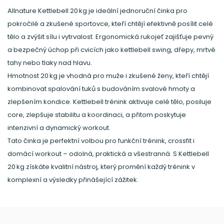
Allnature Kettlebell 20 kg je ideální jednoruční činka pro
pokročilé a zkušené sportovce, kteří chtějí efektivně posílit celé
tělo a zvýšit sílu i vytrvalost. Ergonomická rukojeť zajišťuje pevný
a bezpečný úchop při cvicích jako kettlebell swing, dřepy, mrtvé
tahy nebo tlaky nad hlavu.
Hmotnost 20 kg je vhodná pro muže i zkušené ženy, kteří chtějí
kombinovat spalování tuků s budováním svalové hmoty a
zlepšením kondice. Kettlebell trénink aktivuje celé tělo, posiluje
core, zlepšuje stabilitu a koordinaci, a přitom poskytuje
intenzivní a dynamický workout.
Tato činka je perfektní volbou pro funkční trénink, crossfit i
domácí workout – odolná, praktická a všestranná. S Kettlebell
20 kg získáte kvalitní nástroj, který promění každý trénink v
komplexní a výsledky přinášející zážitek.