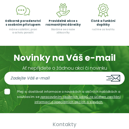
Odborné poradenství
Pravidelné akce s
Čisté a funkční
s osobním přístupem
rozmanitými dárečky
doplňky
máme vzdělání, praxi
Staráme se o naše
ručíme za kvalitu
a ochotu poradit
zákazníky
Novinky na Váš e-mail
Ať nepřijdete o žádnou akci či novinku
Přeji si dostávat informace o novinkách a akčních nabídkách a
souhlasím se
zpracováním osobních údajů za účelem zasílání
informací o speciálních akcích a slevách.
Kontakty