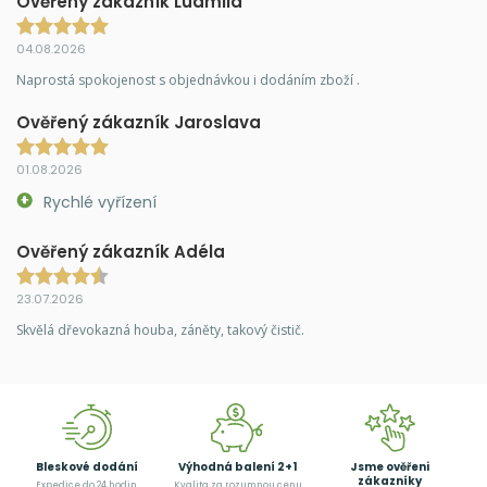
Ověřený zákazník Ludmila
04.08.2026
Naprostá spokojenost s objednávkou i dodáním zboží .
Ověřený zákazník Jaroslava
01.08.2026
Rychlé vyřízení
Ověřený zákazník Adéla
23.07.2026
Skvělá dřevokazná houba, záněty, takový čistič.
Bleskové dodání
Výhodná balení 2+1
Jsme ověřeni
zákazníky
Expedice do 24 hodin
Kvalita za rozumnou cenu