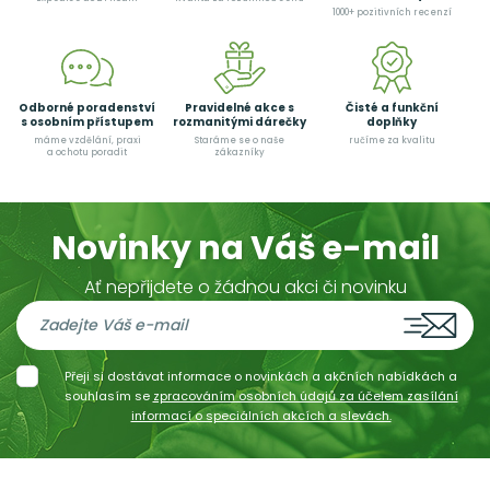
1000+ pozitivních recenzí
Odborné poradenství
Pravidelné akce s
Čisté a funkční
s osobním přístupem
rozmanitými dárečky
doplňky
máme vzdělání, praxi
Staráme se o naše
ručíme za kvalitu
a ochotu poradit
zákazníky
Novinky na Váš e-mail
Ať nepřijdete o žádnou akci či novinku
Přeji si dostávat informace o novinkách a akčních nabídkách a
souhlasím se
zpracováním osobních údajů za účelem zasílání
informací o speciálních akcích a slevách.