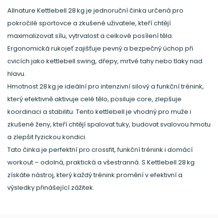
Allnature Kettlebell 28 kg je jednoruční činka určená pro
pokročilé sportovce a zkušené uživatele, kteří chtějí
maximalizovat sílu, vytrvalost a celkové posílení těla.
Ergonomická rukojeť zajišťuje pevný a bezpečný úchop při
cvicích jako kettlebell swing, dřepy, mrtvé tahy nebo tlaky nad
hlavu.
Hmotnost 28 kg je ideální pro intenzivní silový a funkční trénink,
který efektivně aktivuje celé tělo, posiluje core, zlepšuje
koordinaci a stabilitu. Tento kettlebell je vhodný pro muže i
zkušené ženy, kteří chtějí spalovat tuky, budovat svalovou hmotu
a zlepšit fyzickou kondici.
Tato činka je perfektní pro crossfit, funkční trénink i domácí
workout – odolná, praktická a všestranná. S Kettlebell 28 kg
získáte nástroj, který každý trénink promění v efektivní a
výsledky přinášející zážitek.