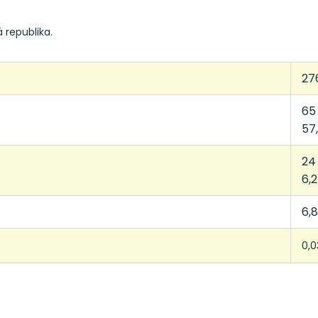
 republika.
27
65
57,
24
6,2
6,8
0,0