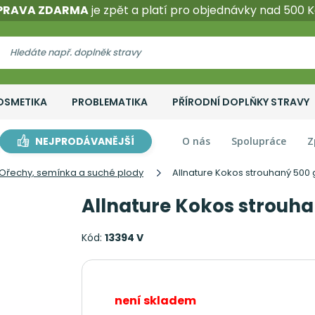
PRAVA ZDARMA
je zpět a platí pro objednávky nad 500 K
OSMETIKA
PROBLEMATIKA
PŘÍRODNÍ DOPLŇKY STRAVY
NEJPRODÁVANĚJŠÍ
O nás
Spolupráce
Z
Ořechy, semínka a suché plody
Allnature Kokos strouhaný 500 
Allnature Kokos strouha
Kód:
13394 V
není skladem