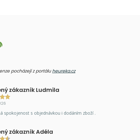
ecenze pocházejí z portálu
heureka.cz
ný zákazník Ludmila
026
á spokojenost s objednávkou i dodáním zboží .
ný zákazník Adéla