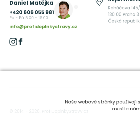
Daniel Matějka
Roháčova 145/
+420 606 055 981
130 00 Praha 3 
Po - Pá 8:00 - 16:00
Česká republi
info@profidoplnkystravy.cz
Naše webové stránky používají s
musíte nám t
© 2014 - 2026, ProfiDoplnkyStravy.cz