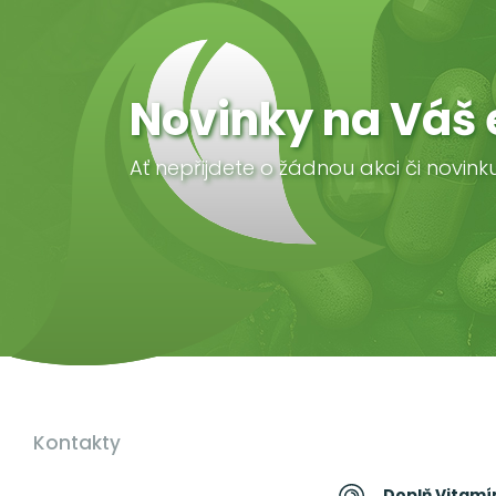
Novinky na Váš 
Ať nepřijdete o žádnou akci či novink
Kontakty
Doplň Vitamín