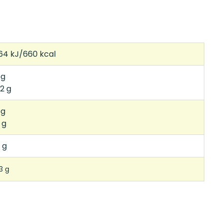
64 kJ/660 kcal
 g
2 g
 g
 g
 g
3 g