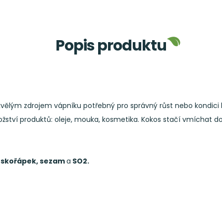
Popis produktu
vělým zdrojem vápníku potřebný pro správný růst nebo kondici ko
ožství produktů: oleje, mouka, kosmetika. Kokos stačí vmíchat do
skořápek, sezam
a
SO2.