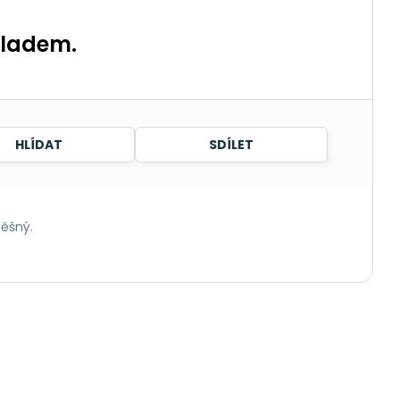
kladem.
HLÍDAT
SDÍLET
pěšný.