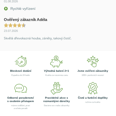
01.08.2026
Rychlé vyřízení
Ověřený zákazník Adéla
23.07.2026
Skvělá dřevokazná houba, záněty, takový čistič.
Bleskové dodání
Výhodná balení 2+1
Jsme ověřeni zákazníky
Expedice do 24 hodin
Kvalita za rozumnou cenu
1000+ pozitivních recenzí
Odborné poradenství
Pravidelné akce s
Čisté a funkční doplňky
s osobním přístupem
rozmanitými dárečky
ručíme za kvalitu
máme vzdělání, praxi
Staráme se o naše zákazníky
a ochotu poradit