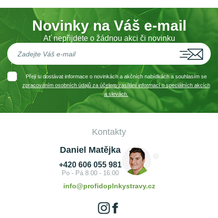
Novinky na Váš e-mail
Ať nepřijdete o žádnou akci či novinku
Přeji si dostávat informace o novinkách a akčních nabídkách a souhlasím se
zpracováním osobních údajů za účelem zasílání informací o speciálních akcích
a slevách.
Kontakty
Daniel Matějka
+420 606 055 981
Po - Pá 8:00 - 16:00
info@profidoplnkystravy.cz