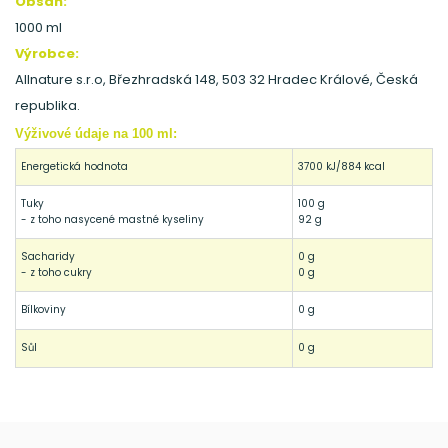
Obsah:
1000 ml
Výrobce:
Allnature s.r.o, Březhradská 148, 503 32 Hradec Králové, Česká
republika.
Výživové údaje na 100 ml:
Energetická hodnota
3700 kJ/884 kcal
Tuky
100 g
- z toho nasycené mastné kyseliny
92 g
Sacharidy
0 g
- z toho cukry
0 g
Bílkoviny
0 g
Sůl
0 g