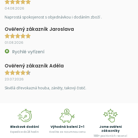
04.08.2026
Naprostá spokojenost s objednávkou i dodáním zboží .
Ověřený zákazník Jaroslava
01.08.2026
Rychlé vyřízení
Ověřený zákazník Adéla
23.07.2026
Skvělá dřevokazná houba, záněty, takový čistič.
Bleskové dodání
Výhodná balení 2+1
Jsme ověřeni
zákazníky
Expedice do 24 hodin
Kvalita za rozumnou cenu
1000+ pozitivních recenzí