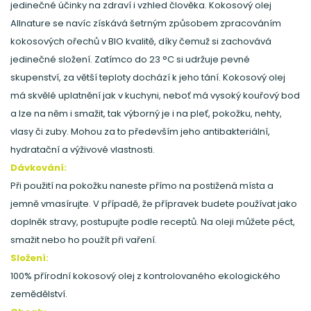
jedinečné účinky na zdraví i vzhled člověka. Kokosový olej
Allnature se navíc získává šetrným způsobem zpracováním
kokosových ořechů v BIO kvalitě, díky čemuž si zachovává
jedinečné složení. Zatímco do 23 °C si udržuje pevné
skupenství, za větší teploty dochází k jeho tání. Kokosový olej
má skvělé uplatnění jak v kuchyni, neboť má vysoký kouřový bod
a lze na něm i smažit, tak výborný je i na pleť, pokožku, nehty,
vlasy či zuby. Mohou za to především jeho antibakteriální,
hydratační a výživové vlastnosti.
Dávkování:
Při použití na pokožku naneste přímo na postižená místa a
jemně vmasírujte. V případě, že přípravek budete používat jako
doplněk stravy, postupujte podle receptů. Na oleji můžete péct,
smažit nebo ho použít při vaření.
Složení:
100% přírodní kokosový olej z kontrolovaného ekologického
zemědělství.