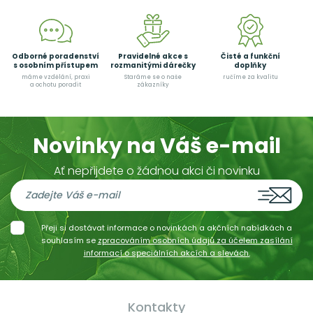
Odborné poradenství
Pravidelné akce s
Čisté a funkční
s osobním přístupem
rozmanitými dárečky
doplňky
máme vzdělání, praxi
Staráme se o naše
ručíme za kvalitu
a ochotu poradit
zákazníky
Novinky na Váš e-mail
Ať nepřijdete o žádnou akci či novinku
Přeji si dostávat informace o novinkách a akčních nabídkách a
souhlasím se
zpracováním osobních údajů za účelem zasílání
informací o speciálních akcích a slevách.
Kontakty