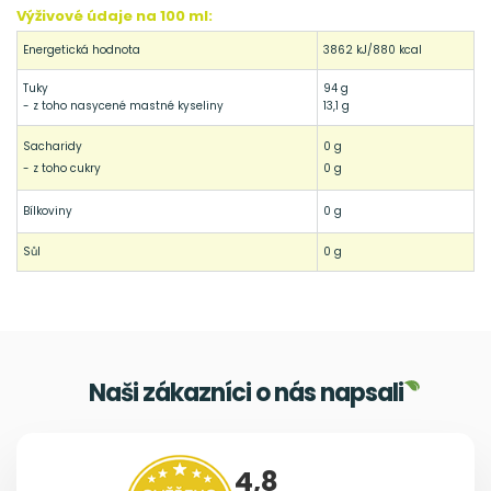
Výživové údaje na 100 ml:
Energetická hodnota
3862 kJ/880 kcal
Tuky
94 g
- z toho nasycené mastné kyseliny
13,1 g
Sacharidy
0 g
- z toho cukry
0 g
Bílkoviny
0 g
Sůl
0 g
Naši zákazníci o nás napsali
4,8