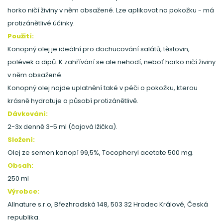
horko ničí živiny v něm obsažené. Lze aplikovat na pokožku - má
protizánětlivé účinky.
Použití:
Konopný olej je ideální pro dochucování salátů, těstovin,
polévek a dipů. K zahřívání se ale nehodí, neboť horko ničí živiny
v něm obsažené.
Konopný olej najde uplatnění také v péči o pokožku, kterou
krásně hydratuje a působí protizánětlivě.
Dávkování:
2-3x denně 3-5 ml (čajová lžička).
Složení:
Olej ze semen konopí 99,5%, Tocopheryl acetate 500 mg.
Obsah:
250 ml
Výrobce:
Allnature s.r.o, Březhradská 148, 503 32 Hradec Králové, Česká
republika.