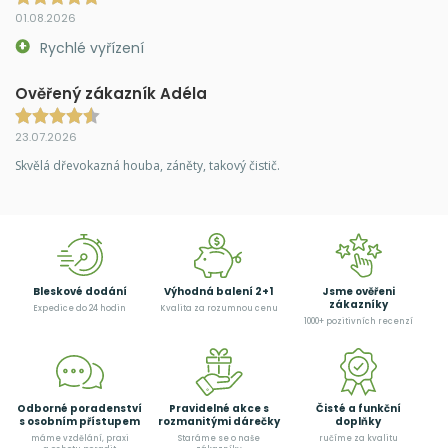
01.08.2026
Rychlé vyřízení
Ověřený zákazník Adéla
23.07.2026
Skvělá dřevokazná houba, záněty, takový čistič.
Bleskové dodání
Výhodná balení 2+1
Jsme ověřeni
zákazníky
Expedice do 24 hodin
Kvalita za rozumnou cenu
1000+ pozitivních recenzí
Odborné poradenství
Pravidelné akce s
Čisté a funkční
s osobním přístupem
rozmanitými dárečky
doplňky
máme vzdělání, praxi
Staráme se o naše
ručíme za kvalitu