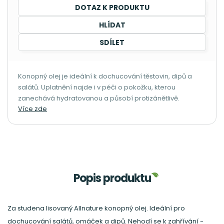
DOTAZ K PRODUKTU
HLÍDAT
SDÍLET
Konopný olej je ideální k dochucování těstovin, dipů a
salátů. Uplatnění najde i v péči o pokožku, kterou
zanechává hydratovanou a působí protizánětlivě.
Více zde
Popis produktu
Za studena lisovaný Allnature konopný olej. Ideální pro
dochucování salátů, omáček a dipů. Nehodí se k zahřívání -