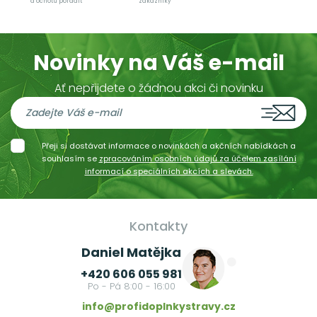
a ochotu poradit
zákazníky
Novinky na Váš e-mail
Ať nepřijdete o žádnou akci či novinku
Přeji si dostávat informace o novinkách a akčních nabídkách a
souhlasím se
zpracováním osobních údajů za účelem zasílání
informací o speciálních akcích a slevách.
Kontakty
Daniel Matějka
+420 606 055 981
Po - Pá 8:00 - 16:00
info@profidoplnkystravy.cz