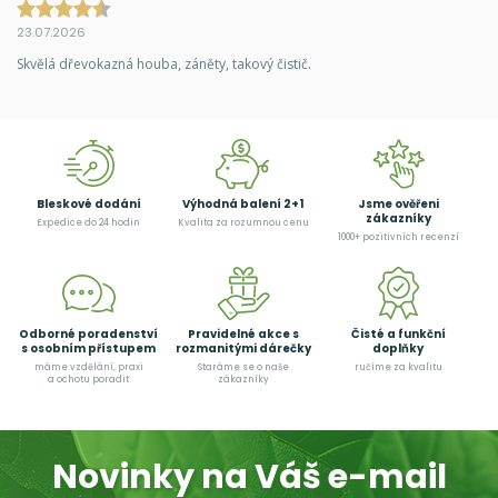
23.07.2026
Skvělá dřevokazná houba, záněty, takový čistič.
Bleskové dodání
Výhodná balení 2+1
Jsme ověřeni
zákazníky
Expedice do 24 hodin
Kvalita za rozumnou cenu
1000+ pozitivních recenzí
Odborné poradenství
Pravidelné akce s
Čisté a funkční
s osobním přístupem
rozmanitými dárečky
doplňky
máme vzdělání, praxi
Staráme se o naše
ručíme za kvalitu
a ochotu poradit
zákazníky
Novinky na Váš e-mail