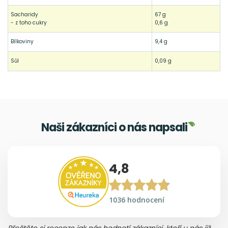
Sacharidy
67 g
- z toho cukry
0,6 g
Bílkoviny
9,4 g
Sůl
0,09 g
Naši zákazníci o nás napsali
4,8
1036 hodnocení