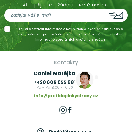
Ať nepřijdete o žádnou akci či novinku
Přeji si dostávat informace o novinkách a akčních nabídkách a
souhlasím se
zpracováním osobních údajů za účelem zasílání
informací o speciálních akcích a slevách.
Kontakty
Daniel Matějka
+420 606 055 981
Po - Pá 8:00 - 16:00
info@profidoplnkystravy.cz
Doplň Vitamín s.r.o