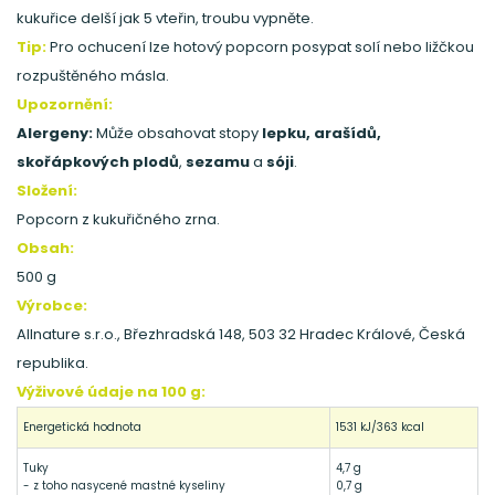
kukuřice delší jak 5 vteřin, troubu vypněte.
Tip:
Pro ochucení lze hotový popcorn posypat solí nebo ližčkou
rozpuštěného másla.
Upozornění:
Alergeny:
Může obsahovat stopy
lepku, arašídů,
skořápkových plodů
,
sezamu
a
sóji
.
Složení:
Popcorn z kukuřičného zrna.
Obsah:
500 g
Výrobce:
Allnature s.r.o., Březhradská 148, 503 32 Hradec Králové, Česká
republika.
Výživové údaje na 100 g:
Energetická hodnota
1531 kJ/363 kcal
Tuky
4,7 g
- z toho nasycené mastné kyseliny
0,7 g