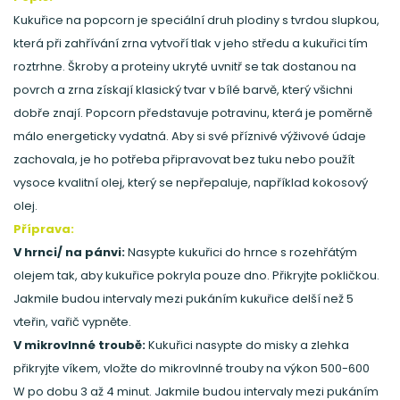
Kukuřice na popcorn je speciální druh plodiny s tvrdou slupkou,
která při zahřívání zrna vytvoří tlak v jeho středu a kukuřici tím
roztrhne. Škroby a proteiny ukryté uvnitř se tak dostanou na
povrch a zrna získají klasický tvar v bílé barvě, který všichni
dobře znají. Popcorn představuje potravinu, která je poměrně
málo energeticky vydatná. Aby si své příznivé výživové údaje
zachovala, je ho potřeba připravovat bez tuku nebo použít
vysoce kvalitní olej, který se nepřepaluje, například kokosový
olej.
Příprava:
V hrnci/ na pánvi:
Nasypte kukuřici do hrnce s rozehřátým
olejem tak, aby kukuřice pokryla pouze dno. Přikryjte pokličkou.
Jakmile budou intervaly mezi pukáním kukuřice delší než 5
vteřin, vařič vypněte.
V mikrovlnné troubě:
Kukuřici nasypte do misky a zlehka
přikryjte víkem, vložte do mikrovlnné trouby na výkon 500-600
W po dobu 3 až 4 minut. Jakmile budou intervaly mezi pukáním