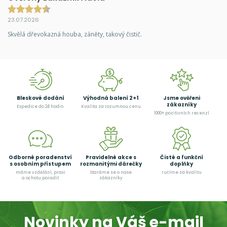
23.07.2026
Skvělá dřevokazná houba, záněty, takový čistič.
Bleskové dodání
Výhodná balení 2+1
Jsme ověřeni
zákazníky
Expedice do 24 hodin
Kvalita za rozumnou cenu
1000+ pozitivních recenzí
Odborné poradenství
Pravidelné akce s
Čisté a funkční
s osobním přístupem
rozmanitými dárečky
doplňky
máme vzdělání, praxi
Staráme se o naše
ručíme za kvalitu
a ochotu poradit
zákazníky
Novinky na Váš e-mail