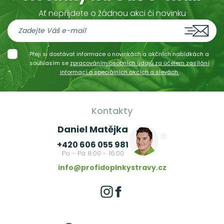
Ať nepřijdete o žádnou akci či novinku
Přeji si dostávat informace o novinkách a akčních nabídkách a
souhlasím se
zpracováním osobních údajů za účelem zasílání
informací o speciálních akcích a slevách.
Kontakty
Daniel Matějka
+420 606 055 981
Po - Pá 8:00 - 16:00
info@profidoplnkystravy.cz