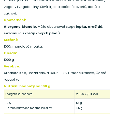
vhodná jako náhrada klasické mouky pro bezlepkovou dietu,
vegany i vegetariány. Skvělá je na pečení dezertů, dortů a
cukroví.
Upozornění:
Alergeny: Mandle.
Může obsahovat stopy
lepku, arašídů,
sezamu
a
skořápkových plodů.
Složení:
100% mandlová mouka.
Obsah:
1000 g
Výrobce:
Allnature s.r.o, Březhradská 148, 503 32 Hradec Králové, Česká
republika.
Nutriční hodnoty na 100 g:
Energetická hodnota
2 556 kJ/611 kcal
Tuky
53 g
- z toho nasycené mastné kyseliny
4,5 g