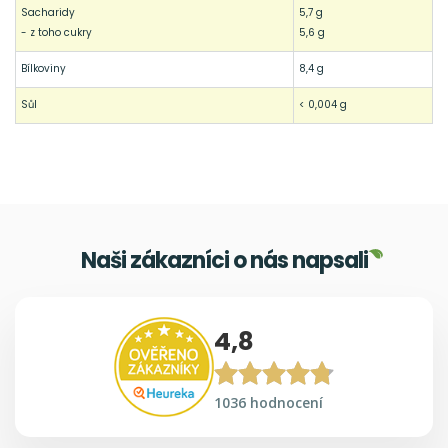
Sacharidy
5,7 g
- z toho cukry
5,6 g
Bílkoviny
8,4 g
Sůl
< 0,004 g
Naši zákazníci o nás napsali
4,8
1036 hodnocení