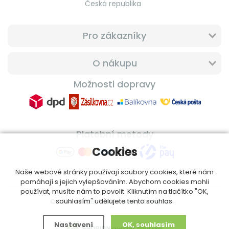
Česká republika
Pro zákazníky
O nákupu
Možnosti dopravy
Platební metody
Cookies
Naše webové stránky používají soubory cookies, které nám
pomáhají s jejich vylepšováním. Abychom cookies mohli
používat, musíte nám to povolit. Kliknutím na tlačítko "OK,
souhlasím" udělujete tento souhlas.
© 2014 - 2026, ProfiDoplnkyStravy.cz
Nastavení
OK, souhlasím