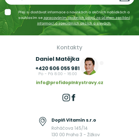
Přeji si dostávat informace o novinkách a akčních nabídkách a
souhlasím se
zpracováním osobních údajů za účelem zasílání
informací o speciálních akcích a slevách.
Kontakty
Daniel Matějka
+420 606 055 981
Po - Pá 8:00 - 16:00
info@profidoplnkystravy.cz
Doplň Vitamín s.r.o
Roháčova 145/14
130 00 Praha 3 - Žižkov