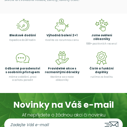
Bleskové dodání
Výhodná balení 2+1
Jsme ověřeni
zákazníky
Expedice do 24 hodin
Kvalita za rozumnou cenu
1000+ pozitivních recenzí
Odborné poradenství
Pravidelné akce s
Čisté a funkční
s osobním přístupem
rozmanitými dárečky
doplňky
máme vzdělání, praxi
Staráme se o naše
ručíme za kvalitu
a ochotu poradit
zákazníky
Novinky na Váš e-mail
Ať nepřijdete o žádnou akci či novinku