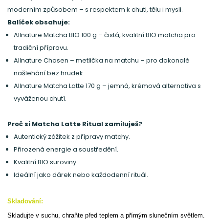
moderním způsobem – s respektem k chuti, tělu i mysli.
Balíček obsahuje:
Allnature Matcha BIO 100 g – čistá, kvalitní BIO matcha pro
tradiční přípravu.
Allnature Chasen – metlička na matchu – pro dokonalé
našlehání bez hrudek.
Allnature Matcha Latte 170 g – jemná, krémová alternativa s
vyváženou chutí.
Proč si Matcha Latte Ritual zamiluješ?
Autentický zážitek z přípravy matchy.
Přirozená energie a soustředění.
Kvalitní BIO suroviny.
Ideální jako dárek nebo každodenní rituál.
Skladování:
Skladujte v suchu, chraňte před teplem a přímým slunečním světlem.