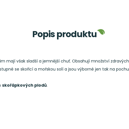
Popis produktu
mají však sladší a jemnější chuť. Obsahují množství zdravých tu
 dostupné se skořicí a mořskou solí a jsou výborné jen tak na poch
h
skořápkových plodů
.