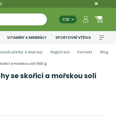
č.
CZK
VITAMÍNY A MINERÁLY
SPORTOVNÍ VÝŽIVA
působ platby a dopravy
Registrace
Kontakt
Blog
kořicí a mořskou solí 1000 g
y se skořicí a mořskou solí