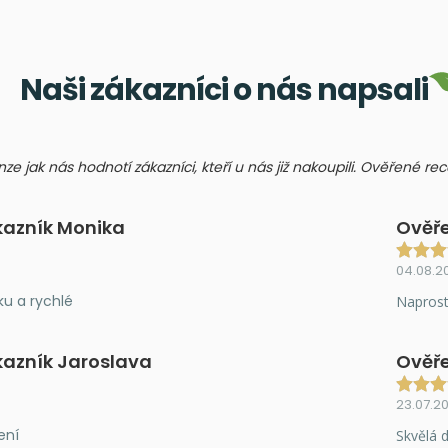
Naši zákazníci o nás napsali
nze jak nás hodnotí zákazníci, kteří u nás již nakoupili. Ověřené r
kazník Monika
Ověře
04.08.2
ku a rychlé
Naprost
kazník Jaroslava
Ověře
23.07.2
ení
Skvělá d