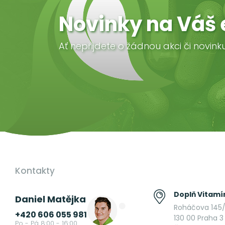
Novinky na Váš 
Ať nepřijdete o žádnou akci či novink
Kontakty
Doplň Vitamín
Daniel Matějka
Roháčova 145/
+420 606 055 981
130 00 Praha 3 
Po - Pá 8:00 - 16:00