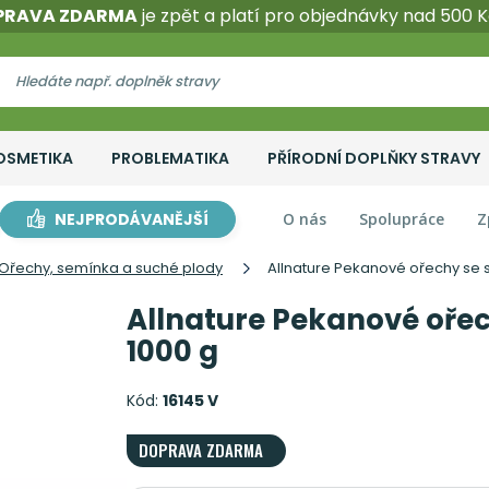
PRAVA ZDARMA
je zpět a platí pro objednávky nad 500 K
OSMETIKA
PROBLEMATIKA
PŘÍRODNÍ DOPLŇKY STRAVY
NEJPRODÁVANĚJŠÍ
O nás
Spolupráce
Z
Ořechy, semínka a suché plody
Allnature Pekanové ořechy se s
Allnature Pekanové ořech
1000 g
Kód:
16145 V
DOPRAVA ZDARMA