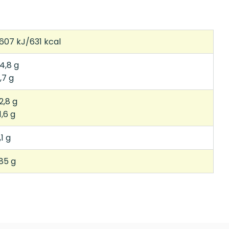
607 kJ/631 kcal
4,8 g
,7 g
2,8 g
1,6 g
,1 g
,85 g