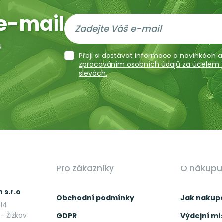
e-mail
u
Přeji si dostávat informace o novinkách
zpracováním osobních údajů za účelem za
slevách.
Pro zákazníky
O nákupu
 s.r.o
Obchodní podmínky
Jak nakup
14
- Žižkov
GDPR
Výdejní mí