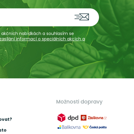
 a akčních nabídkách a souhlasím se
sílání informací o speciálních akcích a
Možnosti dopravy
ovat?
sto