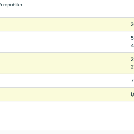
á republika.
2
5
4
2
2
7
1