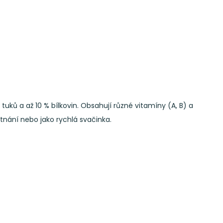
ků a až 10 % bílkovin. Obsahují různé vitamíny (A, B) a
utnání nebo jako rychlá svačinka.