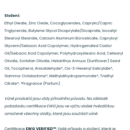
Složení:
Ethyl Oleate, Zinc Oxide, Cocoglycerides, Caprylic/Capric
Triglyceride, Butylene Glycol Dicaprylate/Dicaprate, Isocetyl
Stearoyl Stearate, Calcium Aluminum Borosilicate, Capryloyl
Glycerin/Sebacic Acid Copolymer, Hydrogenated Castor
Oil/Sebacic Acid Copolymer, Polyhydroxystearic Acid, Cetearyl
Olivate, Sorbitan Olivate, Helianthus Annuus (Sunflower) Seed
Oil, Tocopherol, Anisaldehyde*, Cis-3-Hexenyl Salicylate*,
Gamma-Octalactone*, Methyldihydrojasmonate*, Triethyl
Citrate*, *Fragrance (Parfum).
Vůně produktů jsou vždy přírodního původu. Na základě
požadavku certifikace EWG jsou ve výčtu složek hvězdičkou
označené všechny složky, které jsou součástí vůně.
Certifikace
EWG VERIFIED™
: čisté přísady a složení, které je