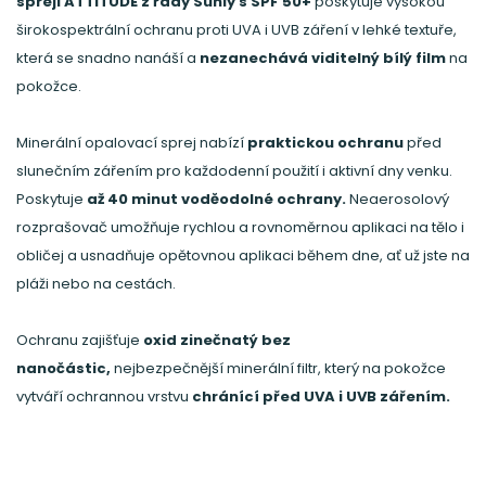
spreji ATTITUDE z řady Sunly s SPF 50+
poskytuje vysokou
širokospektrální ochranu proti UVA i UVB záření v lehké textuře,
která se snadno nanáší a
nezanechává viditelný bílý film
na
pokožce.
Minerální opalovací sprej nabízí
praktickou ochranu
před
slunečním zářením pro každodenní použití i aktivní dny venku.
Poskytuje
až 40 minut voděodolné ochrany.
Neaerosolový
rozprašovač umožňuje rychlou a rovnoměrnou aplikaci na tělo i
obličej a usnadňuje opětovnou aplikaci během dne, ať už jste na
pláži nebo na cestách.
Ochranu zajišťuje
oxid zinečnatý bez
nanočástic,
nejbezpečnější minerální filtr, který na pokožce
vytváří ochrannou vrstvu
chránící před UVA i UVB zářením.