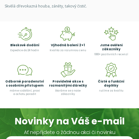
Skvělá dřevokazná houba, záněty, takový čistič.
Bleskové dodání
Výhodná balení 2+1
Jsme ověřeni
zákazníky
Expedice do 24 hodin
Kvalita za rozumnou cenu
1000+ pozitivních recenzí
Odborné poradenství
Pravidelné akce s
Čisté a funkční
s osobním přístupem
rozmanitými dárečky
doplňky
máme vzdělání, praxi
Staráme se o naše
ručíme za kvalitu
a ochotu poradit
zákazníky
Novinky na Váš e-mail
Ať nepřijdete o žádnou akci či novinku