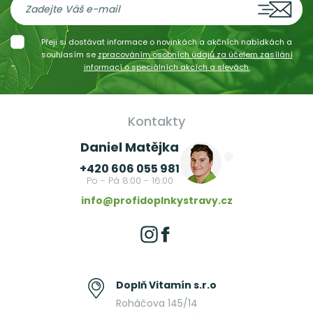
Přeji si dostávat informace o novinkách a akčních nabídkách a
souhlasím se
zpracováním osobních údajů za účelem zasílání
informací o speciálních akcích a slevách.
Kontakty
Daniel Matějka
+420 606 055 981
Po - Pá 8:00 - 16:00
info@profidoplnkystravy.cz
Doplň Vitamín s.r.o
Roháčova 145/14