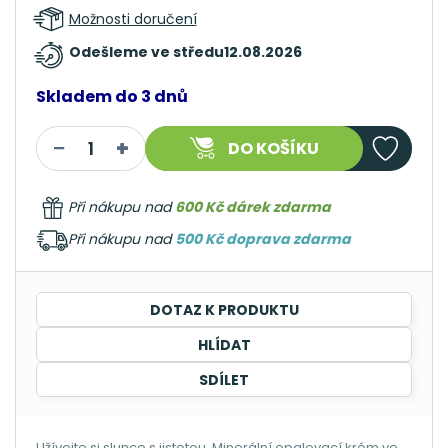
Možnosti doručení
Odešleme ve středu
12.08.2026
Skladem do 3 dnů
DO KOŠÍKU
Při nákupu nad
600 Kč dárek zdarma
Při nákupu nad
500 Kč doprava zdarma
DOTAZ K PRODUKTU
HLÍDAT
SDÍLET
Užívejte si slunce s jistotou. Minerální opalovací krém ve