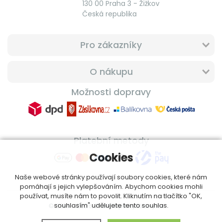
130 00 Praha 3 - Žižkov
Česká republika
Pro zákazníky
O nákupu
Možnosti dopravy
Platební metody
Cookies
Naše webové stránky používají soubory cookies, které nám
pomáhají s jejich vylepšováním. Abychom cookies mohli
používat, musíte nám to povolit. Kliknutím na tlačítko "OK,
souhlasím" udělujete tento souhlas.
© 2014 - 2026, ProfiDoplnkyStravy.cz