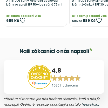
ATTITUDE Sunly Minerální opalovací
ATTITUDE Sunly Mineráln
krém ve spreji SPF 50+ bez vůně 75 ml
krém (tyčinka) SPF 30 b
skladem poslední 2 ks
skladem poslední 2 ks
659 Kč
589 Kč
595 Kč
Naši zákazníci o nás napsali
4,8
1036 hodnocení
Přečtěte si recenze jak nás hodnotí zákazníci, kteří u nás již
nakoupili. Ověřené recenze pocházejí z portálu
heureka.cz